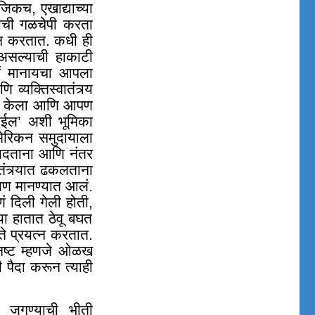
जिकच, एखाद्याच्या
्याची गळचेपी करता
यत्न करतात. कधी ही
 असल्याची हाकाटी
वाचं मानायचा आपला
्यक्तिस्वातंत्र्य
भेद केला आणि आपण
होईल’ अशी भूमिका
मेरिकन समुदायाला
ं लादताना आणि नंतर
तंत्र्यात ढकलताना
रमाण मानण्यात आलं.
ं दिली गेली होती
,
ा हातात ठेवू बघत
 ते प्रयत्न करतात.
ी नष्ट म्हणजे ओळख
 पैदा करून त्याही
त जगण्याची भीती