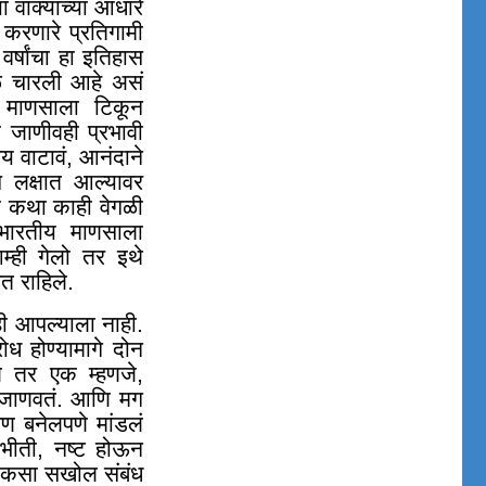
ा वाक्याच्या आधारे
करणारे प्रतिगामी
र्षांचा हा इतिहास
 धूळ चारली आहे असं
ी माणसाला टिकून
 जाणीवही प्रभावी
भय वाटावं, आनंदाने
स लक्षात आल्यावर
ाची कथा काही वेगळी
त भारतीय माणसाला
्ही गेलो तर इथे
त राहिले.
ी आपल्याला नाही.
ोध होण्यामागे दोन
ेले तर एक म्हणजे,
ा जाणवतं. आणि मग
 पण बनेलपणे मांडलं
ीती, नष्ट होऊन
चा कसा सखोल संबंध