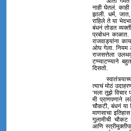
आता गंमत अ
नाही घेतलं. काही
झाली. धर्म
,
जात
,
राहिले ते या भेदभ
बंधनं तोडत व्यक्ती
प्रबोधन काळात. 
राजवाड्यांना काय
ओघ गेला. नियम आण
राजसत्तेला उलथव
टप्प्याटप्प्याने 
दिसतो.
स्वातंत्र्या
त्याचं मोठं उदाहरण
‘मला तुझे विचार
मी प्राणपणाने ल
चौकटी, बंधनं या व
माणसाचा इतिहास 
गुलामीची चौकट मो
आणि स्त्रीमुक्तीप