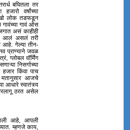
तरार्ध बघितला तर
 हजारो वर्षांच्या
लाखो लोक तडफडून
 गावंच्या गावं ओस
ा जगात असं काहीही
ी आलं असलं तरी
 आहे. गेल्या तीन-
नव प्राण्याने जवळ
्रं
,
ग्लोबल वॉर्मिंग
ाऱ्या निसर्गाच्या
 हजार किंवा पाच
्या मतानुसार आजचे
आधारे स्वातंत्र्य
ैरलागू ठरत असेल
ा आली आहे, आपली
व्यात. म्हणजे काय
,