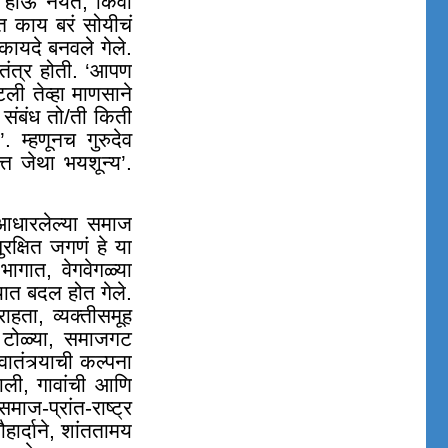
 होऊ नयेत, किंवा
त काय बरं सोयीचं
ायदे बनवले गेले.
तंत्र होती. ‘आपण
ली तेव्हा माणसाने
ट संबंध तो/ती किती
. म्हणूनच गुरुदेव
त जेथा भयशून्य’.
वर आधारलेल्या समाज
ुरक्षित जगणं हे या
 भागात
,
वेगवेगळ्या
यात बदल होत गेले.
राहता
,
व्यक्तीसमूह
टोळ्या
,
समाजगट
ातंत्र्याची कल्पना
ाली
,
गावांची आणि
माज-प्रांत-राष्ट्र
ार्दाने
,
शांततामय