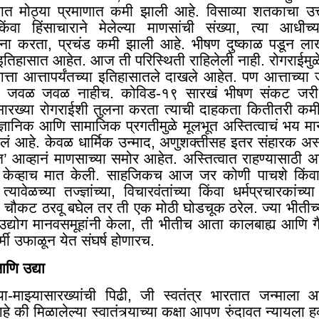
त मोठ्या प्रमाणात कमी झाली आहे. विसाव्या शतकाचा उत्
त किंवा हिंसाचाराने मेलेल्या माणसांची संख्या, त्या आधीच्या
ना करता, प्रचंड कमी झाली आहे. भीषण दुष्काळ पडून 
 इतिहासात आहेत. आज ती परिस्थिती राहिलेली नाही. रोगराईमुळे
्ता आत्तापर्यंतच्या इतिहासातले दाखले आहेत. पण आत्ताच्य
ता जवळ जवळ नाहीच. कोविड-१९ सारखं भीषण संकट जर
गसारख्या रोगराईशी तुलना करता त्याची दाहकता कितीतरी कमी
 वैज्ञानिक आणि सामाजिक प्रगतीमुळे मूलभूत अस्तित्वाचं भय मा
ं आहे. केवळ धार्मिक उन्माद
,
अणुशक्तीसह इतर संहारक अस्त
त’ आव्हानं माणसाच्या समोर आहेत. अस्तित्वात राहण्यासाठी असण
 केव्हाच मात केली. साहजिकच आज जर कोणी पाचशे किंवा
 त्यावेळच्या तज्ज्ञांच्या
,
विचारवंतांच्या किंवा धर्मप्रचारकांच
 चौकट ठरवू बघेल तर ती एक मोठी घोडचूक ठरेल. ज्या भीतीच्या 
उद्योग मानवसमूहांनी केला
,
ती भीतीच आता कालबाह्य आणि ग
उर्मी उफाळून येत संघर्ष होणारच.
आणि उद्या
ा-माझ्यासारख्यांची पिढी, जी स्वतंत्र भारतात जन्माल
की मिळालेल्या स्वातंत्र्याच्या कक्षा आपण रुंदावत न्यायला ह