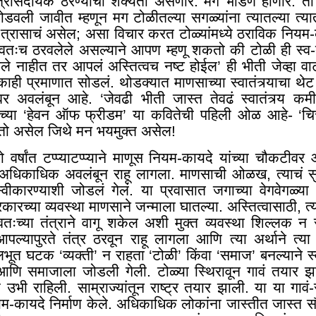
ना त्रासदायक ठरण्याची शक्यता असणार. मग भांडणं होणार. ती
डवली जावीत म्हणून मग टोळीतल्या सगळ्यांना त्यातल्या त्या
रासाचं असेल; असा विचार करत टोळ्यांमध्ये ठराविक नियम-क
स्वतःच ठरवलेले असल्याने आपण म्हणू शकतो की टोळी ही स्व-
े नाहीत तर आपलं अस्तित्वच नष्ट होईल’ ही भीती जेव्हा वाट
्य काही प्रमाणात सोडलं. थोडक्यात माणसाच्या स्वातंत्र्याचा थे
 अवलंबून आहे. ‘जेवढी भीती जास्त तेवढं स्वातंत्र्य कमी’
रांच्या ‘हेवन ऑफ फ्रीडम’ या कवितेची पहिली ओळ आहे- ‘चित्
वर्ग तो असेल जिथे मन भयमुक्त असेल!
रो वर्षांत टप्प्याटप्प्याने माणूस नियम-कायदे यांच्या चौकटी
ीवर अधिकाधिक अवलंबून राहू लागला. माणसाची ओळख
,
त्याचं स
 स्वीकारण्याशी जोडलं गेलं. या प्रवासात जगाच्या वेगवेगळ्या
कारच्या व्यवस्था माणसाने जन्माला घातल्या. अस्तित्वासाठी
,
त्
 स्वतःच्या तंत्राने वागू शकेल अशी मुक्त व्यवस्था शिल्लक न 
ल्यापुरते तंत्र ठरवून राहू लागला आणि त्या अर्थाने त्या 
ूलभूत घटक ‘व्यक्ती’ न राहता ‘टोळी’ किंवा ‘समाज’ बनल्याने स्व
ळी आणि समाजाला जोडली गेली. टोळ्या स्थिरावून गावं तयार झ
ज्य उभी राहिली. साम्राज्यांतून राष्ट्र तयार झाली. या या गावं-स
म-कायदे निर्माण केले. अधिकाधिक लोकांना जास्तीत जास्त सौह