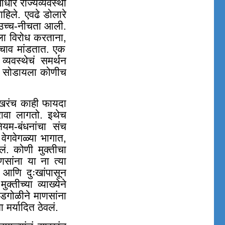
धारे राज्यव्यवस्था
हिले. एवढे डोलारे
 उच्च-नीचता आली.
लाला विरोध करताना
,
ाव मांडतात. एक
व्यवस्थेचं समर्थन
्र्य सोडायला कोणीच
रोखरंच काही फायदा
रावा लागतो. इथेच
म-बंधनांचा संच
ा वेगवेगळ्या भागात,
ालं. कोणी मुक्तीचा
णसांना या ना त्या
आणि दुःखांपासून
्तीच्या व्याख्येने
ोडगोळीने माणसांना
वा मर्यादित ठेवलं.