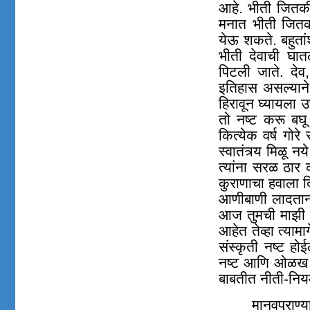
आहे. भीती जितकी 
मनात भीती जितकी 
येऊ शकते. बहुतांश
भीती देवाची घात
पिटली जाते. देव,
इतिहास असल्याने 
हिरावून घ्यायला
तो नष्ट करू बघू
कित्येक वर्ष गो
स्वातंत्र्य मिळू 
त्यांना सरळ ठार 
कुराणाचा हवाला दि
आणीबाणी लादताना 
आज तुमची माझी स
आहेत तेव्हा त्याम
संस्कृती नष्ट हो
नष्ट आणि ओळख नष
बाबतीत नीती-निय
मानवप्राण