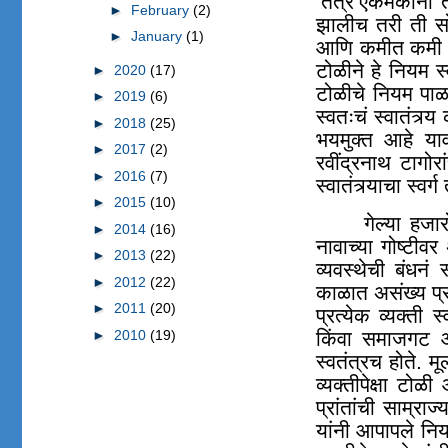
‘तंत्रं’एकमेकां
►
February
(2)
झालीच तरी ती सो
►
January
(1)
आणि कमीत कमी त्
टोळीने हे नियम 
►
2020
(17)
टोळीचे नियम पाळल
►
2019
(6)
स्वतःचं स्वातंत्र
►
2018
(25)
भयमुक्त आहे यावर
►
2017
(2)
रवींद्रनाथ टागो
►
2016
(7)
स्वातंत्र्याचा स्
►
2015
(10)
गेल्या हजा
►
2014
(16)
नावाच्या गोष्ट
►
2013
(22)
व्यवस्थेची बंधनं
►
2012
(22)
काळात असंख्य प्र
►
2011
(20)
प्रत्येक व्यक्ती
►
2010
(19)
किंवा समाजगट आप
स्वतंत्रच होते. म
व्यक्तीपेक्षा टो
प्रांतांची साम्रा
यांनी आपापले निय