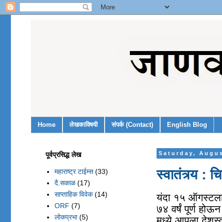
Home
लेखकाविषयी
संपर्क (Contact)
English Blog
पूर्वप्रसिद्ध लेख
Saturday, Augus
स्वातंत्र्य : 
महाराष्ट्र टाईम्स
(33)
दै.सकाळ
(17)
साप्ताहिक विवेक
(14)
यंदा १५ ऑगस्टला 
ORF
(7)
७४ वर्षं पूर्ण हो
लोकप्रभा
(5)
मध्ये आपला देशस