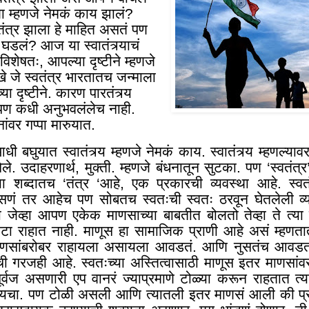
ला म्हणजे नेमकं काय झालं
?
वतंत्र झाला हे माहित असतं पण
 घडलं
?
आज या स्वातंत्र्याचं
विशेषतः, आपल्या दृष्टीने म्हणजे
खे जे स्वतंत्र भारतातच जन्माला
्या दृष्टीने. कारण पारतंत्र्य
पण कधी अनुभवलंलेच नाही.
नांवर गप्पा मारुयात.
ी बघुयात स्वातंत्र्य म्हणजे नेमकं काय. स्वातंत्र्य म्हणल्य
ेले. उदाहरणार्थ
,
मुक्ती. म्हणजे बंधनातून सुटका. पण ‘स्वतंत्र’ 
 शब्दातच ‘तंत्र ‘आहे
,
एक प्रकारची व्यवस्था आहे. स्वत
असणं तर आहेच पण सोबतच स्वतःची स्वतः ठरवून घेतलेली व्य
ेव्हा आपण एकेक माणसाच्या बाबतीत बोलतो तेव्हा ते त्या मा
कटा राहात नाही. माणूस हा सामाजिक प्राणी आहे असं म्हणता
णसांबरोबर राहायला असायला आवडतं. आणि नुसतंच आवडतं 
ी गरजही आहे. स्वतःच्या अस्तित्वासाठी माणूस इतर माणसां
ूर्वज असणारी एप वानरं ज्याप्रमाणे टोळ्या करून राहतात त्य
ायचा. पण टोळी असली आणि त्यातली इतर माणसं आली की प्