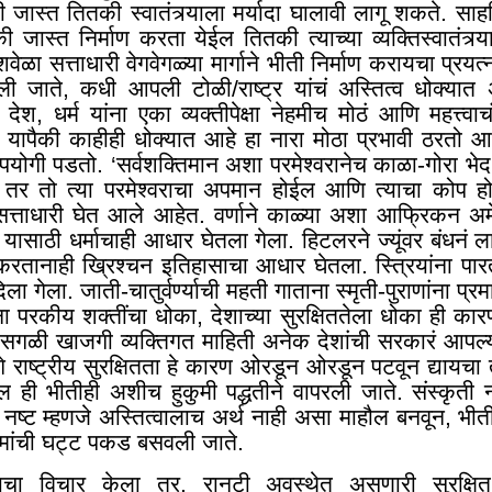
जास्त तितकी स्वातंत्र्याला मर्यादा घालावी लागू शकते. साह
जास्त निर्माण करता येईल तितकी त्याच्या व्यक्तिस्वातंत्र
वेळा सत्ताधारी वेगवेगळ्या मार्गाने भीती निर्माण करायचा प्र
ली जाते
,
कधी आपली टोळी/राष्ट्र यांचं अस्तित्व धोक्यात
 देश, धर्म यांना एका व्यक्तीपेक्षा नेहमीच मोठं आणि महत्त्
यापैकी काहीही धोक्यात आहे हा नारा मोठा प्रभावी ठरतो आणि व
 उपयोगी पडतो. ‘सर्वशक्तिमान अशा परमेश्वरानेच काळा-गोरा 
 तर तो त्या परमेश्वराचा अपमान होईल आणि त्याचा कोप 
रे सत्ताधारी घेत आले आहेत. वर्णाने काळ्या अशा आफ्रिकन अ
नये यासाठी धर्माचाही आधार घेतला गेला. हिटलरने ज्यूंवर बंधन
करतानाही ख्रिश्चन इतिहासाचा आधार घेतला. स्त्रियांना पार
ला गेला. जाती-चातुर्वर्ण्याची महती गाताना स्मृती-पुराणांना प्
परकीय शक्तींचा धोका, देशाच्या सुरक्षिततेला धोका ही कारण
गळी खाजगी व्यक्तिगत माहिती अनेक देशांची सरकारं आपल्य
ागे राष्ट्रीय सुरक्षितता हे कारण ओरडून ओरडून पटवून द्यायचा
ईल ही भीतीही अशीच हुकुमी पद्धतीने वापरली जाते. संस्कृत
्ट म्हणजे अस्तित्वालाच अर्थ नाही असा माहौल बनवून
,
भीती
मांची घट्ट पकड बसवली जाते.
्याचा विचार केला तर, रानटी अवस्थेत असणारी सुरक्षि