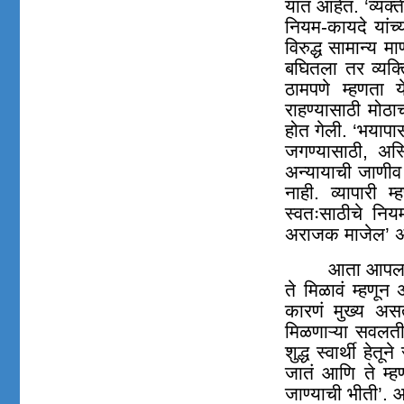
यात आहेत. ‘व्यक्त
नियम-कायदे यांच
विरुद्ध सामान्य 
बघितला तर व्यक्ति
ठामपणे म्हणता 
राहण्यासाठी मोठ
होत गेली. ‘भयापास
जगण्यासाठी, अस्
अन्यायाची जाणीव प
नाही. व्यापारी 
स्वतःसाठीचे नि
अराजक माजेल
’
अश
आता आपला द
ते मिळावं म्हणून
कारणं मुख्य असता
मिळणाऱ्या सवलती
शुद्ध स्वार्थी हे
जातं आणि ते म्ह
जाण्याची भीती’. 