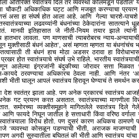
ीला अतिरिक्त स्वातंत्र्य दिलं तर व्यवस्था कोलमडून पडतील’ य
्या चौकटी अधिकाधिक घट्ट आणि मजबूत करण्याचा प्रयत्न 
माणसं असा हा संघर्ष होत आला आहे. आणि गेल्या चारशे-पाचशे व
स्वातंत्र्याच्या लढवय्यांनी बंधनांच्या ठेकेदारांना सातत्याने
येतं. मानवी इतिहासात जे नीती-नियम तयार झाले त्यांन
ाच हातभार लावला. पण माणसाची त्याबरोबरच न्याय-अन्यायाची
ून मुक्तीसाठी बंधनं आहेत’, असं म्हणता म्हणता या बंधनांचंच 
तित्वासाठी ती बंधनं हाच मोठा अडसर ठरावा हा विरोधाभा
्रखर होत स्वातंत्र्याचे संघर्ष उभे राहिले. भारतीय स्वातंत्र्य
म्हणून आलेल्या इंग्रजांनी बंदुकीच्या जोरावर सत्ता मिळव
यम-कायदे ठरवण्याचा अधिकारच ठेवला नाही. आणि नंतर ‘आम
ी भीती घालून आपलं स्वातंत्र्य हिरावून घेण्याचं ते समर्थन कर
ेश स्वतंत्र झाला आहे. पण अनेक प्रकारचं स्वातंत्र्य आजह
 अनेक गट प्रयत्न करत असतात. स्वातंत्र्याच्या मागणीला विर
त. समोरच्या व्यक्तीसमूहाने मागितलेले स्वातंत्र्य दिले ग
 आणि फायदे निघून जातील हे सत्ताधारी किंवा वरिष्ठ वर्गाल
तूने स्वातंत्र्याला विरोध होतो. पण दुसरं कारण अधिकच ठामपणे
णजे ‘व्यवस्था कोसळून पडण्याची भीती
,
अराजक माजण्याची भ
आपण अगदी सुरुवातीला बघितलं की भीती आणि स्वातंत्र्य यां