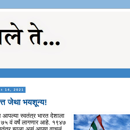
t 14, 2021
चित्त जेथा भयशून्य!
आपल्या स्वतंत्र भारत देशाला
ऊन ७५ वं वर्षं लागणार आहे. १९४७
्वतंत्र झाला असं आपण वाचलं