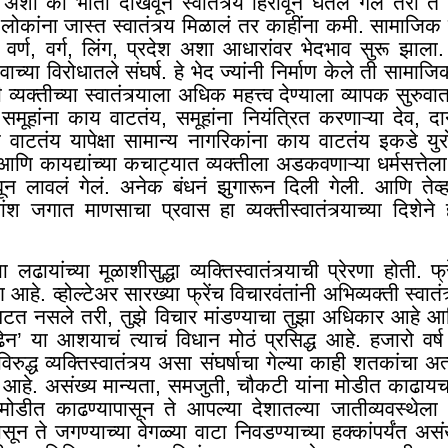
शी की भीती दाखवून स्वातंत्र्य हिरावून घेतलं गेलं तरी ते
 लोकांना जास्त स्वातंत्र्य मिळालं तर काहींना कमी. सामाजि
वर्ण
,
वर्ग, लिंग, प्रदेश अशा आधारांवर भेदभाव सुरू झाला.
ावाच्या विरोधातले संघर्ष. हे भेद ज्यांनी निर्माण केले ती सामा
 व्यक्तीच्या स्वातंत्र्याला अधिक महत्त्व देण्याला व्यापक सुरु
समूहांना काय वाटतंय
,
समूहांना नियंत्रित करणाऱ्या देव
,
दान
 वाटतंय यापेक्षा सामान्य नागरिकांना काय वाटतंय इकडे युरो
ि कायद्यांच्या कचाट्यात व्यक्तीला अडकवणाऱ्या धर्मसत्तेला 
ून लावलं गेलं. अनेक बंधनं झुगारून दिली गेली. आणि तेव
बहुतांश जगात माणसाचा प्रवास हा व्यक्तीस्वातंत्र्याच्या दिशे
च्या लढायांच्या मूळाशीसुद्धा व्यक्तिस्वातंत्र्याची प्रेरणा होती. फ्
 आहे. व्होल्टेअर सारख्या फ्रेंच विचारवंतांनी अभिव्यक्ती स्वातंत्र
 पटत नसले तरी, तुझे विचार मांडण्याचा तुझा अधिकार आहे आ
ढेन
’
या आशयाचं त्याचं विधान मोठं प्रसिद्ध आहे. हजारो वर्ष 
िरुद्ध व्यक्तिस्वातंत्र्य असा संघर्षाचा गेल्या काही शतकांचा अ
आहे. असंख्य मान्यता
,
समजुती, चौकटी यांना मोडीत काढायच
डीत काढण्यापासून ते आपल्या देशातल्या जातीव्यवस्थेला आव
ासून ते जगण्याच्या वेगळ्या वाटा निवडण्याच्या हक्कांपर्यंत असंख