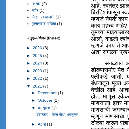
किशोर
(2)
आहे. स्वतंत्र झा
माहेर
(1)
ब्रिटिशांपासून स्
मिळून साऱ्याजणी
(1)
म्हणजे नेमकं काय
मुक्तसंवाद मासिक
(1)
काय महत्त्व आहे? 
तुमच्या माझ्यासार
आलो
,
वाढलो त्यांच
अनुक्रमणिका (Index)
म्हणजे काय ते आ
►
2026
(3)
अशा सगळ्या प्रश्
►
2025
(4)
सगळ्यात आध
►
2024
(9)
डोळ्यासमोर येत ग
►
2023
(1)
पलीकडे जातो. या
►
2022
(1)
बंधनातून मुक्त 
▼
2021
(7)
देखील आहे. आता ज
►
December
(1)
होतं. माणूस एके
►
October
(1)
माणसाला इतर मा
▼
August
(1)
माणसाची जगण्याच
स्वातंत्र्य : चित्त जेथा भयशून्य!
म्हणून माणसाचा प
टोळ्या करून राह
►
April
(1)