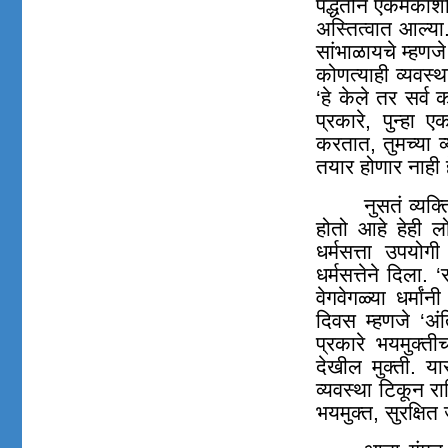
पद्धतीने एकमेकांश
अस्तित्वात आल्या
सांभाळायचे म्हण
कोणत्याही व्यवस्
‘हे केले तर सर्
प्रकारे, पुन्हा 
करतात, तुमच्या व्
तयार होणार नाही ह
नुसतं व्यक
होतो आहे हेही ल
धर्मसत्ता उपयोग
धर्मसत्तेने दिला. 
वेगवेगळ्या धर्मां
दिवस म्हणजे ‘अंत
प्रकारे भयमुक्ती
देखील मुक्ती. यास
व्यवस्था टिकून र
भयमुक्त, सुरक्षित 