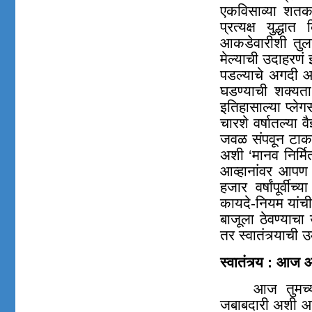
एकविसाव्या शतका
प्रत्यक्ष युद्धा
आकडेवारीशी तुल
मेल्याची उदाहरणं
पडल्याचे अगदी आत
घडण्याची शक्य
इतिहासाल्या प्ले
चारशे वर्षातल्या
जवळ संपवून टाकल
अशी ‘मानव निर्मि
आव्हानांवर आपण
हजार वर्षांपूर्वीच्या
कायदे-नियम यांची
बाजूला ठेवण्याचा 
तर स्वातंत्र्याची 
स्वातंत्र्य : आज 
आज तुमच्य
जबाबदारी अशी आहे 