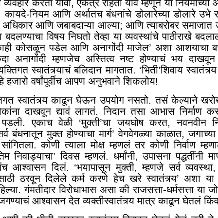
ी व्यवहार करता यावा
,
एकत्र राहता यावं म्हणून या नियमांच्या आ
. कायदे-नियम आणि अर्थातच बंधनांचे डोलारेच्या डोलारे उभे रा
जे अधिकार आणि जबाबदाऱ्या आल्या; आणि त्याबरोबर समाजात
था बदलण्याचा विषय निघतो तेव्हा या व्यवस्थांचे पाठीराखे बद
व काही कोसळून पडेल आणि अनागोंदी माजेल
’
अशा आशयाचा बच
एकदा अनागोंदी म्हणजेच अस्तित्व नष्ट होण्याचं भय दाखवून 
यक्तिगत स्वातंत्र्याचं बलिदान मागतात. ‘भिती’शिवाय स्वातंत
े हजारो वर्षांपूर्वीच आपण अनुभवाने शिकलोय!
्तिगत स्वातंत्र्य काढून घेऊन उपयोग नसतो. तसं केल्याने ख
ोकांना दाखवून द्यावं लागतं. निदान तसा आभास निर्माण क
ी पडली. एकाच वेळी ‘मुक्ती
’
चा जयघोष करत, नवनवीन निय
‘सर्व बंधनातून मुक्त होण्याचा मार्ग’ वेगवेगळ्या काळात, जगाच्य
नी सांगितला. कोणी त्याला मोक्ष म्हणलं तर कोणी निर्वाण म्हण
िम निवाड्याचा’ दिवस म्हणलं. धर्मांनी
,
उपासना पद्धतींनी मा
चंच आश्वासन दिलं. ‘भयापासून मुक्ती
,
म्हणजे सर्व व्यवस्था
,
ाठी ठरवून दिलेले कर्म करणे हेच खरे स्वातंत्र्य’ अशा या मुक
ाहिल्या. गंमतीदार विरोधाभास असा की राजसत्ता-धर्मसत्ता या ज
जगण्याचं आश्वासन देत व्यक्तीस्वातंत्र्य मात्र काढून घेतलं किं