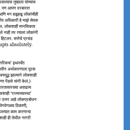
ल्यास तुम्हाला यांच्याच
ात. पण आपण दरबारात
आणि मग हळूहळू लोकांचीही
य अधिकारी हे माझे सेवक
गेल. लोकशाही मानसिकता
े नाही तर त्याला लोकांनी
हिटलर. सत्तेचे प्रचंड
rrupts absolutely.
गरिकच’ इथपर्यंत
 नवीन अर्थकारणाला पूरक
ययुद्ध झाल्याने लोकशाही
ा पेंडसे यांनी केलं.)
भारतासारख्या अवाढव्य
शाही ‘राज्यव्यवस्था’
क उत्तर आहे लोकप्रबोधन
 वेगवेगळ्या ठिकाणी,
ल्ल्यात काम करणाऱ्या
कशाही ही तेथील नागरी