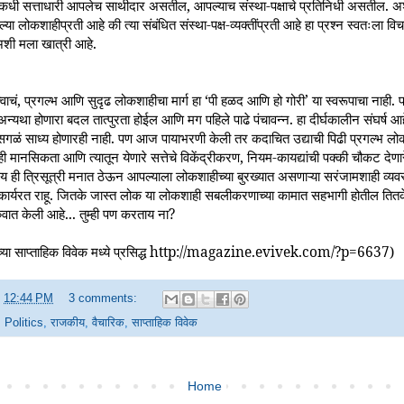
. कधी सत्ताधारी आपलेच साथीदार असतील, आपल्याच संस्था-पक्षाचे प्रतिनिधी असतील. अश
ा लोकशाहीप्रती आहे की त्या संबंधित संस्था-पक्ष-व्यक्तींप्रती आहे हा प्रश्न स्वतःला विच
अशी मला खात्री आहे.
ाचं, प्रगल्भ आणि सुदृढ लोकशाहीचा मार्ग हा ‘पी हळद आणि हो गोरी’ या स्वरूपाचा नाही. 
. अन्यथा होणारा बदल तात्पुरता होईल आणि मग पहिले पाढे पंचावन्न. हा दीर्घकालीन संघर्ष 
 सगळं साध्य होणारही नाही. पण आज पायाभरणी केली तर कदाचित उद्याची पिढी प्रगल्भ लोक
नसिकता आणि त्यातून येणारे सत्तेचे विकेंद्रीकरण, नियम-कायद्यांची पक्की चौकट देण
त्र्य ही त्रिसूत्री मनात ठेऊन आपल्याला लोकशाहीच्या बुरख्यात असणाऱ्या सरंजामशाही व्यवस
ार्यरत राहू. जितके जास्त लोक या लोकशाही सबलीकरणाच्या कामात सहभागी होतील तितक
ात केली आहे... तुम्ही पण करताय ना?
 च्या साप्ताहिक विवेक मध्ये प्रसिद्ध http://magazine.evivek.com/?p=6637)
t
12:44 PM
3 comments:
,
Politics
,
राजकीय
,
वैचारिक
,
साप्ताहिक विवेक
Home