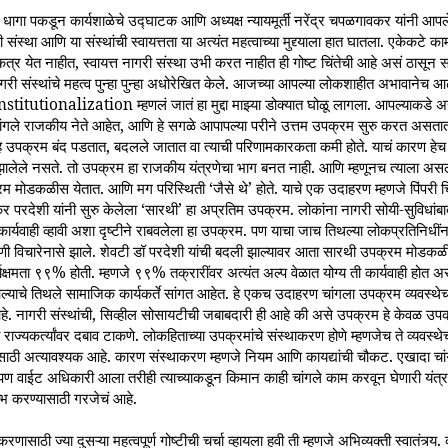
ागा पकडून कार्यशाळेचे उद्घाटक आणि अध्यक्ष न्यायमूर्ती नरेंद्र चपळगावकर यांनी आपले
 संस्था आणि या संस्थांची स्वायत्तता या अत्यंत महत्वाच्या मुद्द्याला हात घातला. एकेकटे
न एकत्र येत नाहीत, स्वायत्त नागरी संस्था उभी करत नाहीत ही गोष्ट चिंतेची आहे असं ठासून 
गरी संस्थांचे महत्व पुन्हा पुन्हा अधोरेखित केले. आजच्या आपल्या लोकशाहीत अभावानेच 
ा institutionalization म्हणलं जातं हा मुद्दा माझ्या डोक्यात घोळू लागला. आपल्याकडे 
गले राजकीय नेते आहेत, आणि हे सगळे आपापल्या परीने उत्तम उपक्रम सुरु करत असतात. 
ा हे उपक्रम बंद पडतात, बदलले जातात वा त्याची परिणामकारकता कमी होते. याचं कारण ह
झालेले नसते. तो उपक्रम हा राजकीय यंत्रणेचा भाग बनत नाही. आणि म्हणूनच त्याला असल
क्रम मोडकळीस येतात. आणि मग परिस्थिती ‘जैसे थे’ होते. याचे एक उदाहरण म्हणजे पिंपरी
 परदेशी यांनी सुरु केलेला ‘सारथी’ हा अप्रतिम उपक्रम. लोकांना नागरी सोयी-सुविधांबा
 कार्यवाही व्हावी अशा दृष्टीने राबवलेला हा उपक्रम. पण याचा जाच तिथल्या लोकप्रतिनिधी
ात कोणी विचारेनासे झाले. शेवटी डॉ परदेशी यांची बदली झाल्यावर आता सारथी उपक्रम मोडक
्षमता ९९% होती. म्हणजे ९९% तक्रारींवर अत्यंत अल्प वेळात योग्य ती कार्यवाही होत अस
चे तिथले सामाजिक कार्यकर्ते सांगत आहेत. हे एकच उदाहरण चांगला उपक्रम व्यवस्थेच
 आहे. नागरी संस्थांची, सिव्हील सोसायटीची जबाबदारी ही आहे की असे उपक्रम हे केवळ उपक
राज्यकर्त्यांवर दबाव टाकणे. लोकहिताच्या उपक्रमांचे संस्थाकरण होणे म्हणजेच ते व्यवस्थे
ाठी अत्यावश्यक आहे. कारण संस्थाकरण म्हणजे नियम आणि कायद्यांची चौकट. एखादा च
पण वाईट अधिकारी आला तरीही त्याच्याकडून किमान काही चांगले काम करवून घेणारी यंत्
भ करण्यासाठी गरजेचं आहे.
साठी ज्या दुसऱ्या महत्वपूर्ण गोष्टीची चर्चा व्हायला हवी ती म्हणजे अभिव्यक्ती स्वातंत्र्य. 