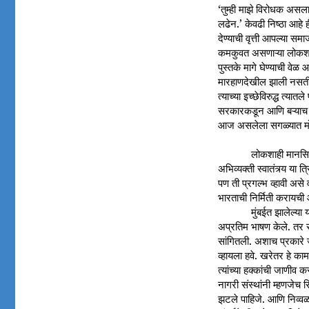
‘तुम्ही माझे विरोधक असलात
लढेन.’ केवढी निष्ठा आहे ह
देण्याची वृत्ती आपल्या 
कमकुवत असणाऱ्या लोकशाह
पुस्तके मागे घेण्याची व
मारहाणदेखील झाली नसती. 
त्याच्या इच्छेविरुद्ध त्य
सरकारकडून आणि बऱ्याच प
आज असलेला सगळ्यात मोठ
लोकशाही मानसिकत
अभिव्यक्ती स्वातंत्र्य य
पण ती प्रगल्भ व्हावी अस
भारताची निर्मिती करायची 
मुंबईत झालेल्या
अप्रतिम भाषण केले. तर स
सांगितली. अशाच प्रकारे ज
व्हायला हवे. खरेतर हे का
त्यांच्या हक्कांची जाणीव
नागरी संस्थांनी म्हणजेच 
झटले पाहिजे. आणि निव्वळ