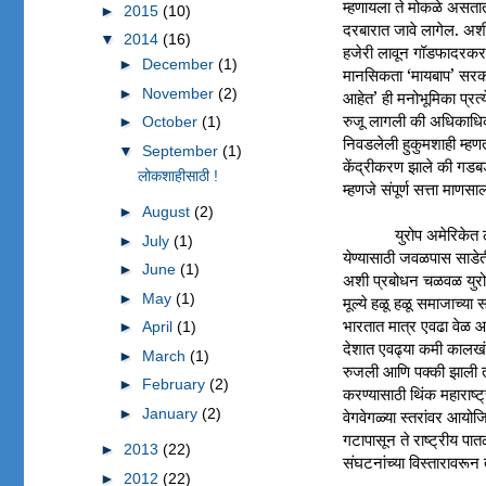
म्हणायला ते मोकळे असतात.
►
2015
(10)
दरबारात जावे लागेल. अशी
▼
2014
(16)
हजेरी लावून गॉडफादरकरवी
►
December
(1)
मानसिकता ‘मायबाप’ सरका
►
November
(2)
आहेत’ ही मनोभूमिका प्र
रुजू लागली की अधिकाधिक अ
►
October
(1)
निवडलेली हुकुमशाही म्हण
▼
September
(1)
केंद्रीकरण झाले की ग
लोकशाहीसाठी !
म्हणजे संपूर्ण सत्ता माणसा
►
August
(2)
युरोप अमेरिकेत
►
July
(1)
येण्यासाठी जवळपास साडेत
►
June
(1)
अशी प्रबोधन चळवळ युरोपभ
►
May
(1)
मूल्ये हळू हळू समाजाच्या 
भारतात मात्र एवढा वेळ आप
►
April
(1)
देशात एवढ्या कमी कालखंड
►
March
(1)
रुजली आणि पक्की झाली त
►
February
(2)
करण्यासाठी थिंक महाराष्ट्
►
January
(2)
वेगवेगळ्या स्तरांवर आयोज
गटापासून ते राष्ट्रीय पा
►
2013
(22)
संघटनांच्या विस्तारावरून
►
2012
(22)