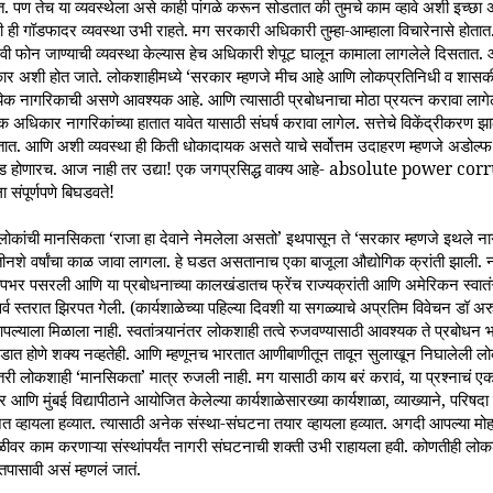
 पण तेच या व्यवस्थेला असे काही पांगळे करून सोडतात की तुमचे काम व्हावे अशी इच्छा अस
 ही गॉडफादर व्यवस्था उभी राहते. मग सरकारी अधिकारी तुम्हा-आम्हाला विचारेनासे होत
 फोन जाण्याची व्यवस्था केल्यास हेच अधिकारी शेपूट घालून कामाला लागलेले दिसतात. 
र अशी होत जाते. लोकशाहीमध्ये ‘सरकार म्हणजे मीच आहे आणि लोकप्रतिनिधी व शासकी
त्येक नागरिकाची असणे आवश्यक आहे. आणि त्यासाठी प्रबोधनाचा मोठा प्रयत्न करावा ला
धिकार नागरिकांच्या हातात यावेत यासाठी संघर्ष करावा लागेल. सत्तेचे विकेंद्रीकरण झाल
तात. आणि अशी व्यवस्था ही किती धोकादायक असते याचे सर्वोत्तम उदाहरण म्हणजे अडोल्फ 
डबड होणारच. आज नाही तर उद्या! एक जगप्रसिद्ध वाक्य आहे- absolute power co
ला संपूर्णपणे बिघडवते!
 लोकांची मानसिकता ‘राजा हा देवाने नेमलेला असतो’ इथपासून ते ‘सरकार म्हणजे इथले ना
ीनशे वर्षांचा काळ जावा लागला. हे घडत असतानाच एका बाजूला औद्योगिक क्रांती झाली.
र पसरली आणि या प्रबोधनाच्या कालखंडातच फ्रेंच राज्यक्रांती आणि अमेरिकन स्वातंत्र्
सर्व स्तरात झिरपत गेली. (कार्यशाळेच्या पहिल्या दिवशी या सगळ्याचे अप्रतिम विवेचन डॉ अरुण
ल्याला मिळाला नाही. स्वतांत्र्यानंतर लोकशाही तत्वे रुजवण्यासाठी आवश्यक ते प्रबोधन 
ात होणे शक्य नव्हतेही. आणि म्हणूनच भारतात आणीबाणीतून तावून सुलाखून निघालेली लोक
री लोकशाही ‘मानसिकता’ मात्र रुजली नाही. मग यासाठी काय बरं करावं, या प्रश्नाचं ए
र आणि मुंबई विद्यापीठाने आयोजित केलेल्या कार्यशाळेसारख्या कार्यशाळा, व्याख्याने, परिषदा
ित व्हायला हव्यात. त्यासाठी अनेक संस्था-संघटना तयार व्हायला हव्यात. अगदी आपल्या मोह
तळीवर काम करणाऱ्या संस्थांपर्यंत नागरी संघटनाची शक्ती उभी राहायला हवी. कोणतीही लो
 तपासावी असं म्हणलं जातं.