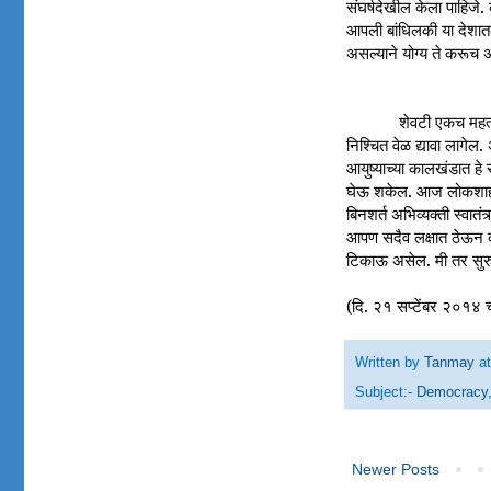
संघर्षदेखील केला पाहिजे
आपली बांधिलकी या देशातल्य
असल्याने योग्य ते करूच 
शेवटी एकच महत्व
निश्चित वेळ द्यावा लागेल
आयुष्याच्या कालखंडात हे
घेऊ शकेल. आज लोकशाही मा
बिनशर्त अभिव्यक्ती स्वातं
आपण सदैव लक्षात ठेऊन क
टिकाऊ असेल. मी तर सुरुव
(दि. २१ सप्टेंबर २०१४
Written by
Tanmay
a
Subject:-
Democracy
Newer Posts