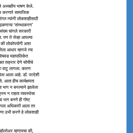
 अध्यक्षीय भाषण केले.
 काम करणारे सामाजिक
सांगत त्यांनी लोकशाहीसाठी
आढळणाऱ्या ‘संस्थाकरण’
असंख्य चांगले सरकारी
पण ते जेव्हा आपल्या
ेच की लोकोपयोगी अशा
ेला आधार म्हणजे त्या
 चिंचवड महापालिकेत
बत तक्रार देणे सोयीचे
ंना वाटू लागला. कारण
ळीला आला आहे. डॉ. परदेशी
े. आता हीच कार्यक्षमता
ा भाग न बनल्याने झालेला
्रम न राहता व्यवस्थेचा
चा भाग बनणे ही गोष्ट
ांगला अधिकारी आला तर
रणा उभी करणे हे लोकशाही
व्होल्तेअर म्हणायचा की,