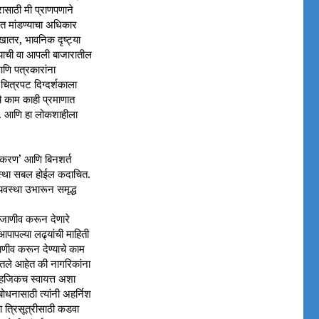
रासाठी मी प्राणपणाने
, मत मांडण्याचा अधिकार
खातर, भावनिक दृष्ट्या
्याची वा आपली बाजारातील
णि पत्रकारांना
चित्रपट दिग्दर्शकाला
ाचे काम काही प्रमाणात
े. आणि हा लोकशाहीला
्थाकरण’ आणि बिनशर्त
्यवस्था सबल होईल कदाचित.
यवस्था उभारून समृद्ध
ी जाणीव करून देणारे
पापल्या लढ्यांची माहिती
ाणीव करून देण्याचे काम
ुंतले आहेत की नागरिकांना
साहजिकच स्वायत्त अशा
बोधनासाठी त्यांनी अहर्निश
 त्रिसूत्रीसाठी कडवा