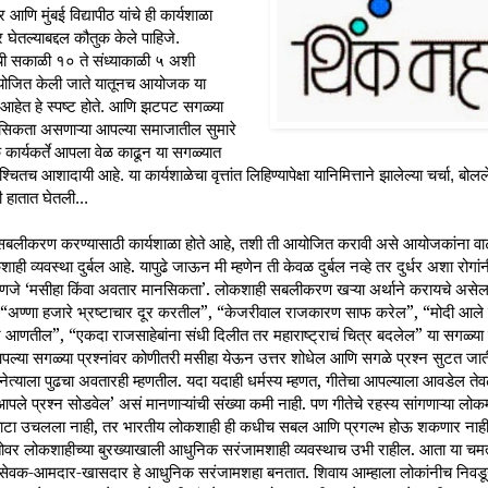
्र आणि मुंबई विद्यापीठ यांचे ही कार्यशाळा
ेतल्याबद्दल कौतुक केले पाहिजे.
ची सकाळी १० ते संध्याकाळी ५ अशी
योजित केली जाते यातूनच आयोजक या
आहेत हे स्पष्ट होते. आणि झटपट सगळ्या
ानसिकता असणाऱ्या आपल्या समाजातील सुमारे
कार्यकर्ते आपला वेळ काढून या सगळ्यात
्चितच आशादायी आहे. या कार्यशाळेचा वृत्तांत लिहिण्यापेक्षा यानिमित्ताने झालेल्या चर्चा, ब
ी हातात घेतली...
लीकरण करण्यासाठी कार्यशाळा होते आहे, तशी ती आयोजित करावी असे आयोजकांना वाटत
व्यवस्था दुर्बल आहे. यापुढे जाऊन मी म्हणेन ती केवळ दुर्बल नव्हे तर दुर्धर अशा रोग
हणजे ‘मसीहा किंवा अवतार मानसिकता’. लोकशाही सबलीकरण खऱ्या अर्थाने करायचे असे
ेल. “अण्णा हजारे भ्रष्टाचार दूर करतील”, “केजरीवाल राजकारण साफ करेल”, “मोदी आले क
आणतील”, “एकदा राजसाहेबांना संधी दिलीत तर महाराष्ट्राचं चित्र बदलेल” या सगळ्या
आपल्या सगळ्या प्रश्नांवर कोणीतरी मसीहा येऊन उत्तर शोधेल आणि सगळे प्रश्न सुटत ज
नेत्याला पुढचा अवतारही म्हणतील. यदा यदाही धर्मस्य म्हणत, गीतेचा आपल्याला आवडेल 
प्रश्न सोडवेल’ असं मानणाऱ्यांची संख्या कमी नाही. पण गीतेचे रहस्य सांगणाऱ्या लोकमा
टा उचलला नाही, तर भारतीय लोकशाही ही कधीच सबल आणि प्रगल्भ होऊ शकणार नाही. 
तोवर लोकशाहीच्या बुरख्याखाली आधुनिक सरंजामशाही व्यवस्थाच उभी राहील. आता या चमत
रसेवक-आमदार-खासदार हे आधुनिक सरंजामशहा बनतात. शिवाय आम्हाला लोकांनीच निवडू