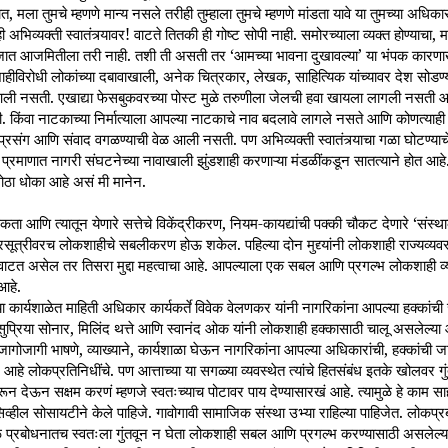
, मला तुमचे म्हणणे मान्य नसले तरीही तुम्हाला तुमचे म्हणणे मांडता यावे या तुमच्या अधिका
ी अभिव्यक्ती स्वातंत्र्यावर! वाटते तितकी ही गोष्ट सोपी नाही. समोरच्याला व्यक्त होण्याचा
समाजात आजमितीला तरी नाही. तशी ती असती तर ‘आमच्या भावना दुखावल्या’ या भंपक कारणा
ीविरोधी लोकांच्या दबावाखाली, अनेक चित्रकार, लेखक, साहित्यिक यांच्यावर देश सोडण
ेळ आली नसती. एखाद्या फेसबुकवरच्या पोस्ट मुळे तरुणीला जेलची हवा खायला लागली नसती आ
किंवा नाटकाच्या निर्मात्याला आपल्या नाटकाचे नाव बदलावे लागले नसते आणि कोणत्याही 
ातले प्रसंग आणि संवाद वगळण्याची वेळ आली नसती. पण अभिव्यक्ती स्वातंत्र्याचा गळा घोटण्य
्रमाणात नागरी संघटनेच्या नावाखाली झुंडशाही करणाऱ्या मंडळींकडून सातत्याने होत आह
ा धोका आहे असं मी मानेन.
ा आणि त्यातून येणारे सत्तेचे विकेंद्रीकरण, नियम-कायद्यांची पक्की चौकट देणारे ‘संस
ा त्रिसूत्रीवरच लोकशाहीचे सबलीकरण होऊ शकेल. पहिल्या दोन मुद्द्यांनी लोकशाही राज्यव
े वाटत असेल तर तिसरा मुद्दा महत्वाचा आहे. आपल्याला एक सबल आणि प्रगल्भ लोकशाही व्
आहे.
 या कार्यशाळेत माहिती अधिकार कार्यकर्ते विवेक वेलणकर यांनी नागरिकांना आपल्या हक्कांच
ुप्रिया सोनार, मिलिंद थत्ते आणि स्वानंद ओक यांनी लोकशाही हक्कासाठी चालू असलेल्या आ
ागोजागी भाषणे, व्याख्याने, कार्यशाळा घेऊन नागरिकांना आपल्या अधिकारांची, हक्कांची ज
म आहे लोकप्रतिनिधींचे. पण आत्ताच्या या सगळ्या व्यवस्थेत त्यांचे हितसंबंध इतके खोलवर ग
 करून देऊन सक्षम करणं म्हणजे स्वतःच्याच पोटावर पाय देण्यासारखं आहे. त्यामुळे हे काम 
सिव्हील सोसायटीने केले पाहिजे. गावोगावी सामाजिक संस्था उभ्या राहिल्या पाहिजेत. लोकप्र
 प्रबोधनातच स्वतःला गुंतवून न घेता लोकशाही सबल आणि प्रगल्भ करण्यासाठी असलेल्या