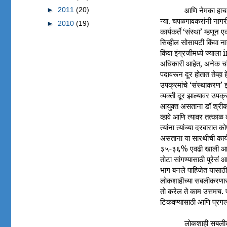
आणि नेमका हाच ध
►
2011
(20)
न्या. चपळगावकरांनी नागरी
►
2010
(19)
कार्यकर्ते ‘संस्था’ म्हणू
सिव्हील सोसायटी किंवा ना
किंवा इंग्रजीमध्ये ज्याल
अधिकारी आहेत, अनेक चां
पदावरून दूर होतात तेव्ह
उपक्रमांचे ‘संस्थाकरण’ 
व्यक्ती दूर झाल्यावर उप
आयुक्त असताना डॉ श्रीकर
व्हावे आणि त्यावर तत्काळ
त्यांना त्यांच्या दरबार
असताना या सारथीची कार्यक
३५-३६% एवढी खाली आल्या
तोटा सांगण्यासाठी पुरेसं
भाग बनले पाहिजेत यासाठी 
लोकशाहीच्या सबलीकरणास
तो करेल ते काम उत्तमच. 
टिकवण्यासाठी आणि प्रगल्
लोकशाही सबलीकरणा