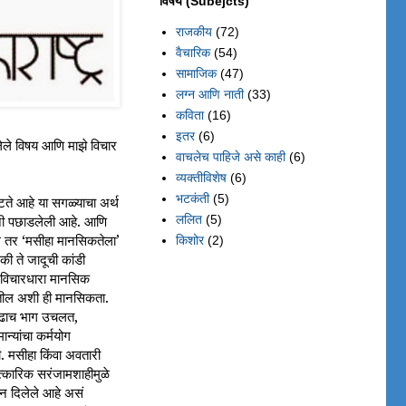
विषय (Subejcts)
राजकीय
(72)
वैचारिक
(54)
सामाजिक
(47)
लग्न आणि नाती
(33)
कविता
(16)
इतर
(6)
ोललेले विषय आणि माझे विचार
वाचलेच पाहिजे असे काही
(6)
व्यक्तीविशेष
(6)
भटकंती
(5)
े आहे या सगळ्याचा अर्थ
ललित
(5)
ांनी पछाडलेली आहे. आणि
ल तर ‘मसीहा मानसिकतेला’
किशोर
(2)
ी ते जादूची कांडी
 विचारधारा मानसिक
ातील अशी ही मानसिकता.
तेवढाच भाग उचलत,
न्यांचा कर्मयोग
मसीहा किंवा अवतारी
्कारिक सरंजामशाहीमुळे
न दिलेले आहे असं