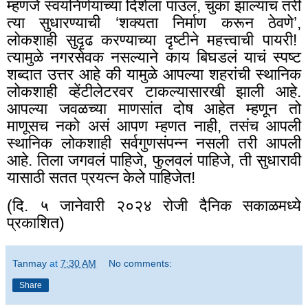
म्हणजे स्वयंनिर्णयाच्या दिशेला पाउल
,
चुका झाल्याच तरी
त्या सुधारण्याची ‘शक्यता निर्माण करून ठेवणे’
,
लोकशाही सुदृढ करण्याच्या दृष्टीने महत्त्वाची पायरी!
त्यामुळे नगरसेवक नसल्याने काय बिघडलं याचं स्पष्ट
शब्दात उत्तर आहे की यामुळे आपल्या शहरांची स्थानिक
लोकशाही व्हेंटीलेटरवर टाकल्यासारखी झाली आहे.
आपल्या जवळच्या माणसांत दोष आहेत म्हणून तो
माणूसच नको असं आपण म्हणत नाही
,
तसंच आपली
स्थानिक लोकशाही सर्वगुणसंपन्न नसली तरी आपली
आहे. तिला जगवलं पाहिजे
,
फुलवलं पाहिजे
,
ती सुधारावी
यासाठी सतत प्रयत्न केले पाहिजेत!
(दि. ५ जानेवारी २०२४ रोजी दैनिक सकाळमध्ये
प्रकाशित)
Tanmay
at
7:30 AM
No comments:
Share