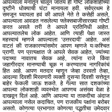
आपल्याला मनातून चालून जातंय ही गोष्ट लोकशाहीच्या
दृष्टीने धोक्याची घंटा मानायला हवी. सर्वप्रथम हे
समजून घ्यायला हवं की आपले नेते ते कसेही असले
,
आपल्याला आवडत नसलेल्या फ्लेक्सबाजीसारख्या गोष्टी
करत असले तरी ते आपले प्रतिनिधी आहेत.
आपल्यातलेच लोक आहेत. आणि त्याही पेक्षा जास्त
महत्त्वाचं म्हणजे आपल्याला ‘उत्तरदायी’ आहेत. असं
वाटतं की राजकारण्यांसमोर आपण म्हणजे यःकश्चित
प्राणी. पण प्रत्यक्षात जे आपले सेवक आहेत
,
ज्यांच्या
पदाच्या नावातच सेवक आहे
,
त्यांना राजे किंवा
जहागीरदार मानण्याची चूक न करण्यातच नागरिकांचं
हित आहे. आपण मतदार म्हणून जेव्हा ठरवतो तेव्हा,
आदल्या दिवशी मिरवणारी व्यक्ती दुसऱ्या दिवशी सत्तेतून
बाहेर फेकली जाऊ शकते. हे गेल्या सात दशकांच्या
आपल्या लोकशाही व्यवस्थेत आपणच असंख्य वेळा हे
दाखवून दिलं आहे. आणि आपल्या या ताकदीचा अंदाज
आपल्याला नसेल कदाचित
,
पण राजकीय पक्षांना बरोबर
असतो. कोणत्या प्रभागात कोणत्या पद्धतीचा उमेदवार