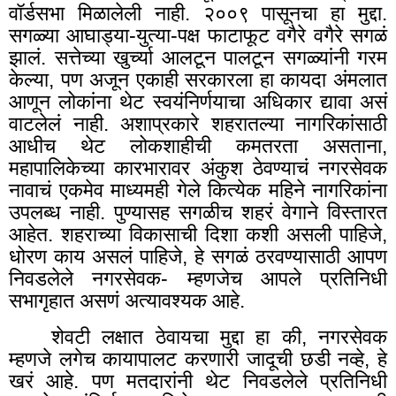
वॉर्डसभा मिळालेली नाही. २००९ पासूनचा हा मुद्दा.
सगळ्या आघाड्या-युत्या-पक्ष फाटाफूट वगैरे वगैरे सगळं
झालं. सत्तेच्या खुर्च्या आलटून पालटून सगळ्यांनी गरम
केल्या
,
पण अजून एकाही सरकारला हा कायदा अंमलात
आणून लोकांना थेट स्वयंनिर्णयाचा अधिकार द्यावा असं
वाटलेलं नाही. अशाप्रकारे शहरातल्या नागरिकांसाठी
आधीच थेट लोकशाहीची कमतरता असताना,
महापालिकेच्या कारभारावर अंकुश ठेवण्याचं नगरसेवक
नावाचं एकमेव माध्यमही गेले कित्येक महिने नागरिकांना
उपलब्ध नाही. पुण्यासह सगळीच शहरं वेगाने विस्तारत
आहेत. शहराच्या विकासाची दिशा कशी असली पाहिजे,
धोरण काय असलं पाहिजे
,
हे सगळं ठरवण्यासाठी आपण
निवडलेले नगरसेवक- म्हणजेच आपले प्रतिनिधी
सभागृहात असणं अत्यावश्यक आहे.
शेवटी लक्षात ठेवायचा मुद्दा हा की, नगरसेवक
म्हणजे लगेच कायापालट करणारी जादूची छडी नव्हे, हे
खरं आहे. पण मतदारांनी थेट निवडलेले प्रतिनिधी