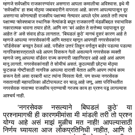
म्हणजे सर्वपक्षीय राजकारण्यांवर असणारा आपला कमालीचा अविश्वास. इथे मी
‘सर्वपक्षीय’ हा शब्द मोठ्या जबाबदारीने वापरला आहे. कारण आपल्यापासून दूर
असणाऱ्या कोणत्याही राजकीय पक्षाच्या नेत्यावर आपले प्रेम असले तरी त्याच
पक्षाच्या फ्लेक्सबाज स्थानिक नेत्यांकडे बघून राजकारणी मंडळींबद्दल स्वाभाविक
नकारात्मक भावना तयार होते. आणि मग ‘बरं आहेत ते सत्तेच्या पदापासून दूर
आहेत ते’ असे संवाद होऊ लागतात. ‘बिघडलं कुठे’ मागचं दुसरं कारण आहे ते
म्हणजे आपल्या नगरसेवकांनी आणि मतदार म्हणून आपणही नगरसेवकांना
‘वॉर्डसेवक’ बनवून ठेवलं आहे. परीक्षेत उत्तरं लिहून वर्गातून बाहेर पडल्या पडल्या
नागरिकशास्त्रातले धडे आपण विसरून गेलो असल्याने नगरसेवक व्यक्ती
म्हणजे जणू आपल्या वॉर्डवर राज्य करणारी जहागिरदार आहे आहे असं आपण
मानू लागतो. नगरसेवकांनाही ते सोयीचं असतं. कुठल्याही छोट्या मोठ्या
फुटकळ गोष्टीसाठी नागरिक आपल्या दाराशी येतात आणि आपण त्यांचं काम
करून देतो असा दरबारी थाट त्यांना मिरवता येतो. पण सध्या नगरसेवक
नसतानाही महापालिका ऑटोपायलट वर चालू आहे जणू, अशा परिस्थितीत
नगरसेवक नावाच्या राजकीय प्राण्याची गरजच काय हा प्रश्न पडू लागल्यास
आश्चर्य नाही.
‘नगरसेवक नसल्याने बिघडलं कुठे’ या
प्रश्नामागची ही कारणमीमांसा मी मांडली तरी तो प्रश्न
योग्य आहे असं माझं मुळीच मत नाही! आपल्यासाठी
निर्णय घ्यायला आज लोकप्रतिनिधी नाहीत, आणि ते