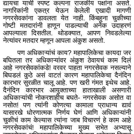
द्यायचा याची स्पष्ट कल्पना राजकीय पक्षांना असते.
नागरिकांनी एकत्र येऊन केलेली एखादी मागणी
नगरसेवकांना डावलता येत नाही. किंबहुना चुकीच्या
गोष्टी मतदारांनी हाणून पाडल्याची अनेक उदाहरणं
आपल्याला दिसतील. थोडक्यात
,
आपण निवडलेल्या
नेत्यांवर मतदार म्हणून आपला अंकुश असतो.
पण अधिकाऱ्यांचं काय
?
महापालिकेचा कायदा जर
बघितला तर अधिकाऱ्यांवर अंकुश ठेवायचं काम दिलं
आहे नगरसेवकांकडे! वरवर पाहता नगरसेवक नसल्याने
बिघडलं कुठे असं वाटतं कारण महापालिकेचा दैनंदिन
कारभार सुरळीत चालू आहे. पण खरी गंमत इथेच आहे.
दैनंदिन कारभार आयुक्ताच्या हाताखाली असणारी
अधिकाऱ्यांची नोकरशाहीच बघते- नगरसेवक असोत वा
नसोत! पण त्यांनी कोणत्या कामाला प्राधान्य द्यावं
यासारखे धोरणात्मक निर्णय घेणं आणि अधिकाऱ्यांनी
चुकीचं काम केल्यास त्यांना जाब विचारणं हे काम आहे
नगरसेवकांचं! महापालिकेच्या मुख्य सभेत अभ्यासू