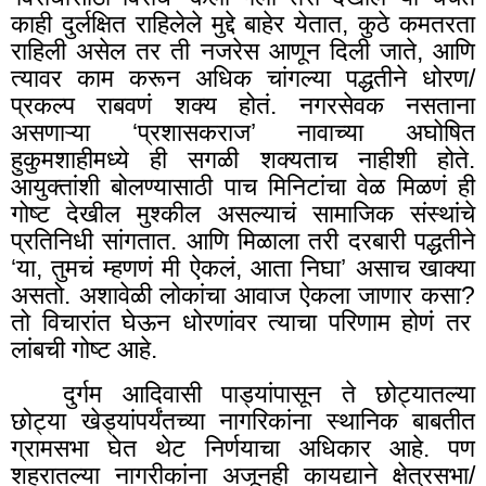
काही दुर्लक्षित राहिलेले मुद्दे बाहेर येतात, कुठे कमतरता
राहिली असेल तर ती नजरेस आणून दिली जाते, आणि
त्यावर काम करून अधिक चांगल्या पद्धतीने धोरण/
प्रकल्प राबवणं शक्य होतं. नगरसेवक नसताना
असणाऱ्या ‘प्रशासकराज’ नावाच्या अघोषित
हुकुमशाहीमध्ये ही सगळी शक्यताच नाहीशी होते.
आयुक्तांशी बोलण्यासाठी पाच मिनिटांचा वेळ मिळणं ही
गोष्ट देखील मुश्कील असल्याचं सामाजिक संस्थांचे
प्रतिनिधी सांगतात. आणि मिळाला तरी दरबारी पद्धतीने
‘या, तुमचं म्हणणं मी ऐकलं, आता निघा
’
असाच खाक्या
असतो. अशावेळी लोकांचा आवाज ऐकला जाणार कसा
?
तो विचारांत घेऊन धोरणांवर त्याचा परिणाम होणं तर
लांबची गोष्ट आहे.
दुर्गम आदिवासी पाड्यांपासून ते छोट्यातल्या
छोट्या खेड्यांपर्यंतच्या नागरिकांना स्थानिक बाबतीत
ग्रामसभा घेत थेट निर्णयाचा अधिकार आहे. पण
शहरातल्या नागरीकांना अजूनही कायद्याने क्षेत्रसभा/