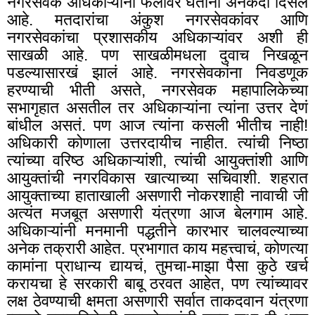
नगरसेवक अधिकाऱ्यांना फैलावर घेताना अनेकदा दिसलं
आहे. मतदारांचा अंकुश नगरसेवकांवर आणि
नगरसेवकांचा प्रशासकीय अधिकाऱ्यांवर अशी ही
साखळी आहे. पण साखळीमधला दुवाच निखळून
पडल्यासारखं झालं आहे. नगरसेवकांना निवडणूक
हरण्याची भीती असते
,
नगरसेवक महापालिकेच्या
सभागृहात असतील तर अधिकाऱ्यांना त्यांना उत्तर देणं
बांधील असतं. पण आज त्यांना कसली भीतीच नाही!
अधिकारी कोणाला उत्तरदायीच नाहीत. त्यांची निष्ठा
त्यांच्या वरिष्ठ अधिकाऱ्यांशी
,
त्यांची आयुक्तांशी आणि
आयुक्तांची नगरविकास खात्याच्या सचिवाशी. शहरात
आयुक्ताच्या हाताखाली असणारी नोकरशाही नावाची जी
अत्यंत मजबूत असणारी यंत्रणा आज बेलगाम आहे.
अधिकाऱ्यांनी मनमानी पद्धतीने कारभार चालवल्याच्या
अनेक तक्रारी आहेत. प्रभागात काय महत्त्वाचं, कोणत्या
कामांना प्राधान्य द्यायचं, तुमचा-माझा पैसा कुठे खर्च
करायचा हे सरकारी बाबू ठरवत आहेत
,
पण त्यांच्यावर
लक्ष ठेवण्याची क्षमता असणारी सर्वात ताकदवान यंत्रणा