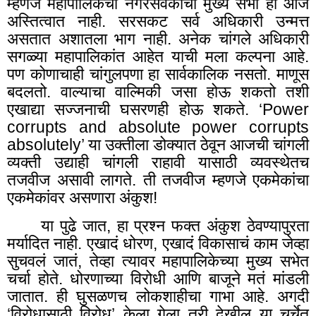
म्हणजे महापालिकेची नगरसेवकांची मुख्य सभा ही आज
अस्तित्वात नाही. सरसकट सर्व अधिकारी उन्मत्त
असतात अशातला भाग नाही. अनेक चांगले अधिकारी
सगळ्या महापालिकांत आहेत याची मला कल्पना आहे.
पण कोणाचाही चांगुलपणा हा सार्वकालिक नसतो. माणूस
बदलतो. वाल्याचा वाल्मिकी जसा होऊ शकतो तशी
एखाद्या सज्जनाची घसरणही होऊ शकते. ‘Power
corrupts and absolute power corrupts
absolutely’ या उक्तीला डोक्यात ठेवून आजची चांगली
व्यक्ती उद्याही चांगली राहावी यासाठी व्यवस्थेतच
तजवीज असावी लागते. ती तजवीज म्हणजे एकमेकांचा
एकमेकांवर असणारा अंकुश!
या पुढे जात
,
हा प्रश्न फक्त अंकुश ठेवण्यापुरता
मर्यादित नाही. एखादं धोरण
,
एखादं विकासाचं काम जेव्हा
सुचवलं जातं, तेव्हा त्यावर महापालिकेच्या मुख्य सभेत
चर्चा होते. धोरणाच्या विरोधी आणि बाजूने मतं मांडली
जातात. ही घुसळणच लोकशाहीचा गाभा आहे. अगदी
‘विरोधासाठी विरोध’ केला गेला तरी देखील या चर्चेत