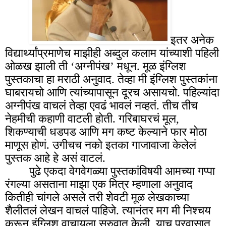
इतर अनेक
विद्यार्थ्यांप्रमाणेच माझीही अब्दुल कलाम यांच्याशी पहिली
ओळख झाली ती ‘अग्नीपंख’ मधून. मूळ इंग्लिश
पुस्तकाचा हा मराठी अनुवाद. तेव्हा मी इंग्लिश पुस्तकांना
घाबरायचो आणि त्यांच्यापासून दूरच असायचो. पहिल्यांदा
अग्नीपंख वाचलं तेव्हा एवढं भावलं नव्हतं. तीच तीच
नेहमीची कहाणी वाटली होती. गरिबाघरचं मूल,
शिकण्याची धडपड आणि मग कष्ट केल्याने फार मोठा
माणूस होणं. उगीचच नको इतका गाजावाजा केलेलं
पुस्तक आहे हे असं वाटलं.
पुढे एकदा वेगवेगळ्या पुस्तकांविषयी आमच्या गप्पा
रंगल्या असताना माझा एक मित्र म्हणाला अनुवाद
कितीही चांगले असले तरी शेवटी मूळ लेखकाच्या
शैलीतलं लेखन वाचलं पाहिजे. त्यानंतर मग मी निश्चय
करून इंग्लिश वाचायला सुरुवात केली. याच प्रवासात