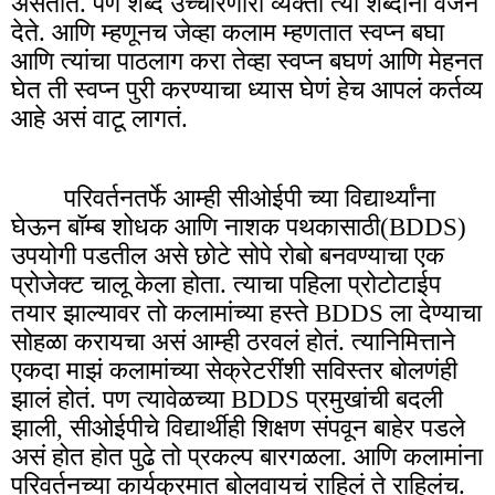
असतात. पण शब्द उच्चारणारी व्यक्ती त्या शब्दांना वजन
देते. आणि म्हणूनच जेव्हा कलाम म्हणतात स्वप्न बघा
आणि त्यांचा पाठलाग करा तेव्हा स्वप्न बघणं आणि मेहनत
घेत ती स्वप्न पुरी करण्याचा ध्यास घेणं हेच आपलं कर्तव्य
आहे असं वाटू लागतं.
परिवर्तनतर्फे आम्ही सीओईपी च्या विद्यार्थ्यांना
घेऊन बॉम्ब शोधक आणि नाशक पथकासाठी(BDDS)
उपयोगी पडतील असे छोटे सोपे रोबो बनवण्याचा एक
प्रोजेक्ट चालू केला होता. त्याचा पहिला प्रोटोटाईप
तयार झाल्यावर तो कलामांच्या हस्ते BDDS ला देण्याचा
सोहळा करायचा असं आम्ही ठरवलं होतं. त्यानिमित्ताने
एकदा माझं कलामांच्या सेक्रेटरींशी सविस्तर बोलणंही
झालं होतं. पण त्यावेळच्या BDDS प्रमुखांची बदली
झाली, सीओईपीचे विद्यार्थीही शिक्षण संपवून बाहेर पडले
असं होत होत पुढे तो प्रकल्प बारगळला. आणि कलामांना
परिवर्तनच्या कार्यक्रमात बोलवायचं राहिलं ते राहिलंच.