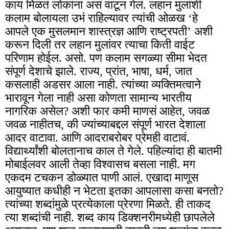
काय मिळतं लोकांना असं वाटून गेलं. लहान मुलांशी
कलाम बोलायला उभं राहिल्यावर त्यांची ओळख ‘हे
आपले एक मुसलमान शास्त्रज्ञ आणि राष्ट्रपती’ अशी
करून दिली तर लहान मुलांवर त्याचा किती वाईट
परिणाम होईल. असो. पण कलाम सगळ्या सीमा भेदत
संपूर्ण देशाचे झाले. राज्य, प्रांत, भाषा, धर्म, जात
कसलाही अडसर आला नाही. त्यांच्या व्यक्तिमत्वाने
भारावून गेला नाही असा कोणता सामान्य भारतीय
नागरिक असेल? अशी फार कमी माणसं आहेत, जवळ
जवळ नाहीतच, की ज्यांच्याबद्दल संपूर्ण भारत देशाला
आदर वाटावा. आणि आदराबरोबर प्रेमही वाटावं.
विद्यार्थ्यांशी बोलतानाच काल ते गेले. पहिल्यांदा ही बातमी
मोबाईलवर आली तेव्हा विश्वासच बसला नाही. मग
एकदम टचकन डोळ्यात पाणी आलं. एखादा माणूस
आयुष्यात कधीही न भेटता इतका आपलासा कसा बनतो?
त्यांच्या शब्दांमुळे प्रत्येकाला प्रेरणा मिळते. ही ताकद
त्या शब्दांची नाही. शब्द काय डिक्शनरीमध्येही छापलेले