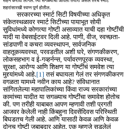
सहन करावा लागेल. त्या सगळ्याची आपली तयारी असेल तरच स्मार्ट
शहरांसारखी स्वप्न पूर्ण होतील.
सरकारच्या स्मार्ट सिटी विषयीच्या अधिकृत
संकेतस्थळावर स्मार्ट सिटीच्या पायाभूत सोयी
सुविधांमध्ये कोणत्या गोष्टी असाव्यात याची दहा गोष्टींची
यादी या वेबसाईटवर दिली आहे. पाणी, वीज, स्वच्छता-
सांडपाणी व कचरा व्यवस्थापन, सार्वजनिक
वाहतूकव्यवस्था, परवडतील अशी घरे, संगणकीकरण,
लोकसहभाग व ई-गव्हर्नन्स, पर्यावरणपूरक व्यवस्था,
सुरक्षा, आरोग्य आणि शिक्षण या गोष्टींचं समवेश त्या
मुद्द्यांमध्ये आहे.
[1]
तसं बघायला गेलं तर संगणकीकरण
वगळता यामध्ये नवीन काय आहे? संविधानात
सांगितलेल्या महापालिकांच्या किंवा राज्य सरकारांच्या
कामांच्या यादीत या सगळ्याच गोष्टींचा समावेश होतोच
की. पण तरीही याबाबत आपण म्हणावी तशी प्रगती
आजवर केलेली नाही किंबहुना दिवसेंदिवस परिस्थिती
बिघडतच गेली आहे. आणि यासाठी केवळ आणि केवळ
दोनच गोष्टी जबाबदार आहेत. एक म्हणजे सडलेलं