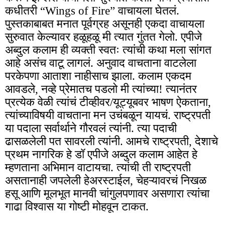
कधीतरी “Wings of Fire” वाचायला घेतलं.
पुस्तकाबाबत मनात पूर्वग्रह असूनही एकदा वाचायला
सुरुवात केल्यावर हळूहळू मी त्यात गुंतत गेलो. एपीजे
अब्दुल कलाम ही व्यक्ती स्वतः त्यांची कथा मला सांगत
आहे असंच वाटू लागलं. अनुवाद वाचताना वाटलेला
परकेपणा आताशा नाहीसाच झाला. कलाम एकदम
आवडले, नव्हे प्रेमातच पडलो मी त्यांच्या! त्यानंतर
प्रत्येक वेळी त्यांचं टीव्हीवर/यूट्यूबवर भाषण ऐकताना,
त्यांच्याविषयी वाचताना मन उचंबळून यायचं. राष्ट्रपती
या पदाला सर्वार्थाने गौरवलं त्यांनी. त्या पदाची
ढासळलेली पत सावरली त्यांनी. आमचे राष्ट्रपती, देशाचे
प्रथम नागरिक हे डॉ एपीजे अब्दुल कलाम आहेत हे
म्हणताना अभिमान वाटायचा. त्यांची ती राष्ट्रपती
असतानाही जपलेली हेअरस्टाईल, चेहऱ्यावरचं निखळ
हसू आणि मूलभूत मानवी चांगुलपणावर असणारा त्यांचा
गाढा विश्वास या गोष्टी मोहवून टाकत.