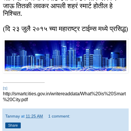
जाऊ तितकी लवकर आपली शहरं स्मार्ट होतील हे
निश्चित.
(दि २३ जुलै २०१५ च्या महाराष्ट्र टाईम्स मध्ये प्रसिद्ध)
[1]
http://smartcities.gov.in/writereaddata/What%20is%20Smart
%20City.pdf
Tanmay
at
11:25 AM
1 comment:
Share