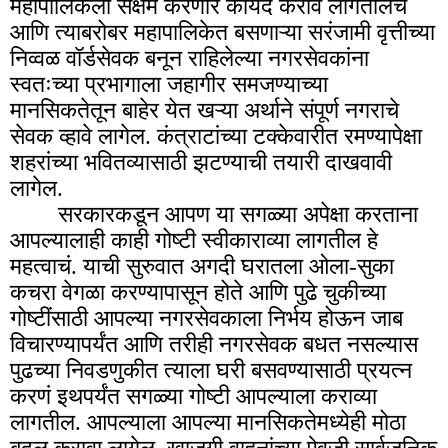
महापालिकेला सक्षम करणारे कायदे करावे लागतीलच
आणि त्याबरोबर महापालिकेत बसणाऱ्या सरंजामी वृत्तीच्या
निव्वळ वॉर्डसेवक बनून राहिलेल्या नगरसेवकांना
स्वतःच्या प्रभागाला जहागीर समजण्याच्या
मानसिकतेतून बाहेर येत खऱ्या अर्थाने संपूर्ण नगराचे
सेवक व्हावे लागेल. कंत्राटांच्या टक्केवारीत रमण्यापेक्षा
शहरांच्या भवितव्यासाठी झटण्याची तयारी दाखवावी
लागेल.
सरकारकडून आपण या सगळ्या अपेक्षा करताना
आपल्यालाही काही गोष्टी स्वीकाराव्या लागतील हे
महत्वाचं. याची सुरुवात अगदी घरातला ओला-सुका
कचरा वेगळा करण्यापासून होते आणि पुढे चुकीच्या
गोष्टींसाठी आपल्या नगरसेवकाला निर्भय होऊन जाब
विचारण्यापर्यंत आणि तरीही नगरसेवक बधत नसल्यास
पुढच्या निवडणुकीत त्याला घरी बसवण्यासाठी प्रयत्न
करणं इथपर्यंत सगळ्या गोष्टी आपल्याला कराव्या
लागतील. आपल्याला आपल्या मानसिकतेमध्येही मोठा