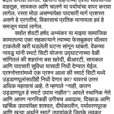
बदल करावा लागेल. खाजगी वाहनांच्या ऐवजी सार्वजनिक
वाहतूक, सायकल आणि चालणे या पर्यायांचा वापर करावा
लागेल. रस्ता मोठा असण्यापेक्षा पादचारी मार्ग प्रशस्त
असणे हे प्रगतीचं, विकासाचं प्रतिक मानायला हवं हे
समजून घ्यावं लागेल.
सर्वात शेवटी हर्षद अभ्यंकर या माझ्या सामाजिक
कामातल्या एका सहकाऱ्याने त्याच्या फेसबुकवर वॉलवर
टाकलेली खरी घडलेली घटना सांगून थांबतो. वेंकय्या
नायडू यांनी स्मार्ट सिटी योजना उद्घाटनाच्या वेळी
सांगितलं की शहरांना बस खरेदी, बीआरटी, सायकल
आणि पादचारी सुविधा यासाठी निधी देण्यात येईल.
प्रश्नोत्तारांमध्ये एक प्रश्न आला की स्मार्ट सिटी मध्ये
उड्डाणपूलांसाठीही निधी देणार का? यावरचं उत्तर
अधिक महत्वाचं आहे. ते म्हणाले “नाही, कारण
उड्डाणपूल हे स्मार्ट उपाय नाहीत”! आपले स्थानिक नेते
आणि आपण नागरिकही उगीचच अवाढव्य, दिखाऊ आणि
खर्चिक उपायांपेक्षा शाश्वत, दीर्घकालीन, पर्यावरणपूरक
आणि खऱ्या अर्थाने स्मार्ट उपायांकडे जितके लवकर