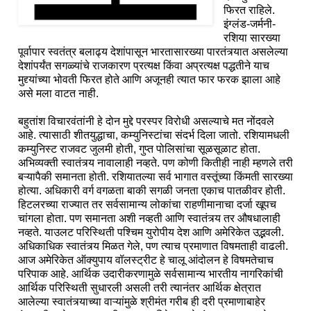
फिरत राहिले.
इंग्लंड-जर्मनी-
रशिया सारख्या
पूर्वापार स्वतंत्र बलाढ्य देशांपासून भारतासारख्या पारतंत्र्यात असलेल्या
देशांपर्यंत सगळ्यांचे राजकारण प्रत्यक्ष किंवा अप्रत्यक्ष पद्धतीने याच
मुद्द्यांच्या भोवती फिरत होते आणि अजूनही त्यात फार फरक झाला आहे
असे मला वाटत नाही.
बहुतांश विचारवंतांनी हे दोन मुद्दे परस्पर विरोधी असल्याचे मत नोंदवले
आहे. त्यासाठी शीतयुद्धाचा, कम्युनिस्टांचा संदर्भ दिला जातो. रशियामधली
कम्युनिस्ट राजवट जुलमी होती, गुप्त पोलिसांचा सूळसूळाट होता.
अभिव्यक्ती स्वातंत्र्य नावालाही नव्हते. पण कोणी कितीही नाही म्हणले तरी
बऱ्यापैकी समानता होती. रशियातल्या सर्व भागात वस्तूंच्या किंमती सारख्या
होत्या. अधिकारी वर्ग वगळता बाकी सगळी जनता एकाच पातळीवर होती.
हिटलरच्या राज्यात तर सर्वसामान्य लोकांचा राहणीमानाचा दर्जा खूपच
चांगला होता. पण समानता अशी नव्हती आणि स्वातंत्र्य तर औषधालाही
नव्हते. याउलट परिस्थिती पश्चिम युरोपीय देश आणि अमेरिकेत उद्भवली.
अधिकाधिक स्वातंत्र्य मिळत गेले, पण त्याच प्रमाणात विषमताही वाढली.
आज अमेरिकेत ऑक्युपाय वॉलस्ट्रीट हे चालू आंदोलन हे विषमतेचाच
परिपाक आहे. आर्थिक उदारीकरणामुळे सर्वसामान्य भारतीय नागरिकांची
आर्थिक परिस्थिती सुधारली असली तरी त्यानंतर आर्थिक क्षेत्रात
आलेल्या स्वातंत्र्याच्या वाऱ्यांमुळे श्रीमंत गरीब ही दरी प्रमाणाबाहेर