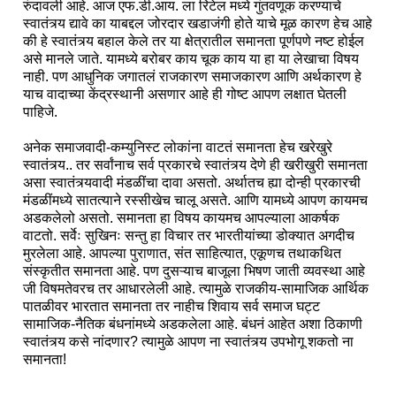
रुंदावली आहे. आज एफ.डी.आय. ला रिटेल मध्ये गुंतवणूक करण्याचे
स्वातंत्र्य द्यावे का याबद्दल जोरदार खडाजंगी होते याचे मूळ कारण हेच आहे
की हे स्वातंत्र्य बहाल केले तर या क्षेत्रातील समानता पूर्णपणे नष्ट होईल
असे मानले जाते. यामध्ये बरोबर काय चूक काय या हा या लेखाचा विषय
नाही. पण आधुनिक जगातलं राजकारण समाजकारण आणि अर्थकारण हे
याच वादाच्या केंद्रस्थानी असणार आहे ही गोष्ट आपण लक्षात घेतली
पाहिजे.
अनेक समाजवादी-कम्युनिस्ट लोकांना वाटतं समानता हेच खरेखुरे
स्वातंत्र्य.. तर सर्वांनाच सर्व प्रकारचे स्वातंत्र्य देणे ही खरीखुरी समानता
असा स्वातंत्र्यवादी मंडळींचा दावा असतो. अर्थातच ह्या दोन्ही प्रकारची
मंडळींमध्ये सातत्याने रस्सीखेच चालू असते. आणि यामध्ये आपण कायमच
अडकलेलो असतो. समानता हा विषय कायमच आपल्याला आकर्षक
वाटतो. सर्वेः सुखिनः सन्तु हा विचार तर भारतीयांच्या डोक्यात अगदीच
मुरलेला आहे. आपल्या पुराणात, संत साहित्यात, एकूणच तथाकथित
संस्कृतीत समानता आहे. पण दुसऱ्याच बाजूला भिषण जाती व्यवस्था आहे
जी विषमतेवरच तर आधारलेली आहे. त्यामुळे राजकीय-सामाजिक आर्थिक
पातळीवर भारतात समानता तर नाहीच शिवाय सर्व समाज घट्ट
सामाजिक-नैतिक बंधनांमध्ये अडकलेला आहे. बंधनं आहेत अशा ठिकाणी
स्वातंत्र्य कसे नांदणार? त्यामुळे आपण ना स्वातंत्र्य उपभोगू शकतो ना
समानता!