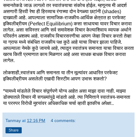
समानतेकडे जाऊ लागलो तर स्वातंत्र्याचा संकोच होईल. म्हणूनच मी आदर्श
असणारी हिरवी रेषा ही हिरव्याच रंगाच्या दोन वेगळ्या छटांनी (shades)
दाखवली आहे. आपल्याला सामाजिक-राजकीय-आर्थिक क्षेत्रात हा परफेक्ट
इक्विलीब्रीयम (Perfect Equilibrium) कसा साधायचा यावर विचार करावा
लागेल. असा सविस्तर आणि सर्व समावेशक विचार केल्याशिवाय व्यापक अर्थाने
परिवर्तन अशक्य आहे. राजकीय विचारसरणीचा आपण जेव्हा विचार करतो तेव्हा
या ग्राफ मध्ये संबंधित राजकीय पक्ष कुठे आहे याचा विचार झाला पाहिजे.
आपल्याला नेमके कुठे जायचे आहे, त्यातून स्वातंत्र्य समानता याचा विचार करता
खरच किती प्रमाणात काय मिळणार आहे असा साधक बाधक विचार करावा
लागेल.
लोकशाही,स्वातंत्र्य आणि समानता या तीन मूल्यांवर आधारित परफेक्ट
इक्विलीब्रीयम असलेली एखादी सिस्टीम आपण उभारू शकतो?
*यामध्ये मांडलेले विचार संपूर्णपणे योग्य आहेत असा माझा दावा नाही. माझ्या
डोक्यातले विचार मी सगळ्यांपुढे मांडतो आहे. त्या निमित्ताने स्वातंत्र्य-समानता
या परस्पर विरोधी मुद्द्यांवर अधिकाधिक चर्चा व्हावी इतकीच अपेक्षा..
Tanmay
at
12:16 PM
4 comments:
Share