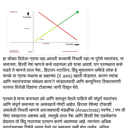
हा सोबत दिलेला ग्राफ पहा.आपली सध्याची स्थिती पहा-ना पुरेसे स्वातंत्र्य, ना
समानता. हिरवी रेषा म्हणजे कसे घडायला हवे याचा आदर्श. पण प्रत्यक्षात कसे
घडते ते म्हणजे लाल रेषा.. हिटलर-स्टालिन, हिंदू-मुसलमान धर्मवेडे लोक हे
सगळे या ग्राफ मधल्या क्ष अक्षाच्या (X axis) खाली मोडतात. कारण त्यांचा
आणि स्वातंत्र्याचा संबंधच काय?! भांडवलवादी आणि कम्युनिस्ट विचारसरणी
परस्पर विरोधी दिशांना टोकाच्या जागी दिसून येते.
प्रथम हे मान्य करायला हवे आणि समजून घेतले पाहिजे की संपूर्ण स्वातंत्र्य
आणि संपूर्ण समानता या अव्यवहार्य गोष्टी आहेत. हिरव्या रेषेच्या टोकाशी
असलेली स्थिती म्हणजे अराजकवादी मंडळींचा (Anarchists) स्वर्गच..! पण ती
गोष्ट व्यवहारात अशक्य आहे. त्यामुळे लाल रेषा आणि हिरवी रेषा एकमेकांना
छेदतात तो बिंदू गाठायचा प्रयत्न करणे आवश्यक आहे. त्यानंतर अधिक
स्वातंत्र्याच्या दिशेने आपण गेलो तर समानता कमी होत जाईल, अधिक