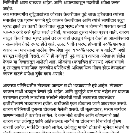
निर्मितीची आशा दाखवत आहेत. आणि आपल्याकडून मदतीची अपेक्षा करत
आहेत.
ज्या मध्यमवर्गीय बुद्धिवाद्यांच्या जोरावर केजरीवाल पुढे जाऊ इच्छितात त्यांच्या
मनातील एक प्रश्न म्हणजे पुढे जाऊन केजरीवाल आणि त्यांचे साथीदार सुद्धा
भ्रष्ट झाले तर काय? केजरीवाल सुद्धा भ्रष्ट होण्या न होण्याची शक्यता अगदी
५०-५० आहे असे गृहीत धरले तरीही, यासारखा दुसरा भंपक प्रश्न नाही. कारण
यातून ‘केजरीवाल भ्रष्ट झाले तर त्यांनाही उखडून फेकून देऊ’ हा आत्मविश्वास
नसल्याचेच तेवढे स्पष्ट होते आहे. उलट ‘नवीन भ्रष्ट होण्याची ५०% शक्यता
असणाऱ्या माणसाला पाठींबा देण्यापेक्षा जुना १००% भ्रष्ट काय वाईट?’ अशी
पराभूत मनोवृत्ती दिसते. आणि ही मनोवृत्ती पुढे जाऊन आपला अपेक्षाभंग होईल
केवळ या विचारातून आलेली आहे. लोकांना (कदाचित होणाऱ्या) अपेक्षाभंगाचे
दुःख एकूण सामाजिक-राजकीय परिस्थिती अधिकाधिक भीषण होऊ देण्यापेक्षा
जास्त वाटते यापेक्षा दुर्दैव काय असावे!
आजच्या परिस्थितीत टोकाला जाऊन माथी भडकवणारे हवे आहेत. टोकाला
जाऊन माथी भडकून घेणारे हवे आहेत. आणि तुटपुंजे चार पाच नव्हेत तर घाऊक
प्रमाणात हजारो लाखोंच्या संख्येने लोकांची माथी सध्याच्या व्यवस्थेवर
कृतीशीलपणे भडकायला हवीत. कधीकधी एका टोकाला जाणे आवश्यक असते.
कारण परिस्थिती दुसऱ्या टोकाला गेलेली असते. ती मूळपदावर, मध्यम मार्गावर
आणण्यासाठी हे करावेच लागेल. हे काम मोठे कठीण आणि कौशल्याचे आहे.
कारण यात तर्कशुद्ध आणि अहिंसात्मक मार्गाने या टोकाच्या विचारांची गुंफण
करावी लागेल, मार्केटिंग करावे लागेल. तर्कशुद्ध मार्गाने टोकाची भूमिका मांडणे या