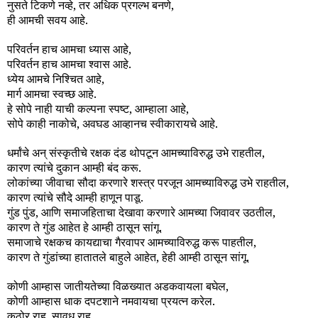
नुसते टिकणे नव्हे, तर अधिक प्रगल्भ बनणे,
ही आमची सवय आहे.
परिवर्तन हाच आमचा ध्यास आहे,
परिवर्तन हाच आमचा श्वास आहे.
ध्येय आमचे निश्चित आहे,
मार्ग आमचा स्वच्छ आहे.
हे सोपे नाही याची कल्पना स्पष्ट, आम्हाला आहे,
सोपे काही नाकोचे, अवघड आव्हानच स्वीकारायचे आहे.
धर्मांचे अन् संस्कृतीचे रक्षक दंड थोपटून आमच्याविरुद्ध उभे राहतील,
कारण त्यांचे दुकान आम्ही बंद करू.
लोकांच्या जीवाचा सौदा करणारे शस्त्र परजून आमच्याविरुद्ध उभे राहतील,
कारण त्यांचे सौदे आम्ही हाणून पाडू.
गुंड पुंड, आणि समाजहिताचा देखावा करणारे आमच्या जिवावर उठतील,
कारण ते गुंड आहेत हे आम्ही ठासून सांगू.
समाजाचे रक्षकच कायद्याचा गैरवापर आमच्याविरुद्ध करू पाहतील,
कारण ते गुंडांच्या हातातले बाहुले आहेत, हेही आम्ही ठासून सांगू.
कोणी आम्हास जातीयतेच्या विळख्यात अडकवायला बघेल,
कोणी आम्हास धाक दपटशाने नमवायचा प्रयत्न करेल.
कठोर राहू, सावध राहू...