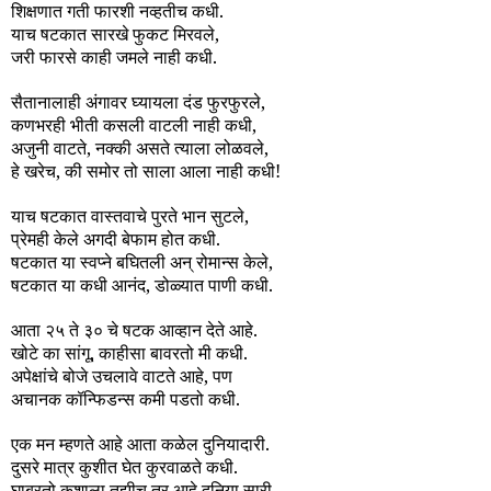
शिक्षणात गती फारशी नव्हतीच कधी.
याच षटकात सारखे फुकट मिरवले,
जरी फारसे काही जमले नाही कधी.
सैतानालाही अंगावर घ्यायला दंड फुरफुरले,
कणभरही भीती कसली वाटली नाही कधी,
अजुनी वाटते, नक्की असते त्याला लोळवले,
हे खरेच, की समोर तो साला आला नाही कधी!
याच षटकात वास्तवाचे पुरते भान सुटले,
प्रेमही केले अगदी बेफाम होत कधी.
षटकात या स्वप्ने बघितली अन् रोमान्स केले,
षटकात या कधी आनंद, डोळ्यात पाणी कधी.
आता २५ ते ३० चे षटक आव्हान देते आहे.
खोटे का सांगू, काहीसा बावरतो मी कधी.
अपेक्षांचे बोजे उचलावे वाटते आहे, पण
अचानक कॉन्फिडन्स कमी पडतो कधी.
एक मन म्हणते आहे आता कळेल दुनियादारी.
दुसरे मात्र कुशीत घेत कुरवाळते कधी.
घाबरतो कशाला तुझीच तर आहे दुनिया सारी,