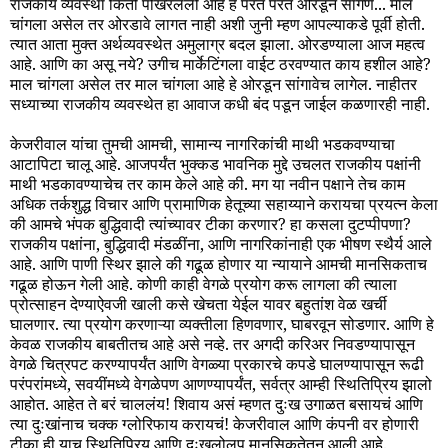
राजकीय व्यवस्था किती पोखरलेली आहे हे परत परत ओरडून सांगणे... माल
चांगला असेल तर ओरडावे लागत नाही अशी जुनी म्हण आपल्याकडे पूर्वी होती.
त्यात आता मुक्त अर्थव्यवस्थेत अमुलाग्र बदल झाला. ओरडण्याला आज महत्व
आहे. आणि का असू नये? उगीच मार्केटिंगला वाईट ठरवण्यात काय हशील आहे?
माल चांगला असेल तर माल चांगला आहे हे ओरडून सांगावेच लागेल. नाहीतर
सध्याच्या राजकीय व्यवस्थेत हा आवाज कधी बंद पडून जाईल कळणारही नाही.
केजरीवाल यांचा तुमची आमची, सामान्य नागरिकांची माथी भडकवण्याचा
आटापिटा चालू आहे. आजपर्यंत भुक्कड भावनिक मुद्दे उचलत राजकीय पक्षांनी
माथी भडकावण्याचेच तर काम केले आहे की. मग या नवीन पक्षाने तेच काम
अधिक तर्कशुद्ध विचार आणि प्रामाणिक हेतूच्या सहाय्याने करायचा प्रयत्न केला
की आमचे भंपक बुद्धिवादी त्यांच्यावर टीका करणार? हा कसला दुटप्पीपणा?
राजकीय पक्षांना, बुद्धिवादी मंडळींना, आणि नागरिकांनाही एक भीषण स्थैर्य आले
आहे. आणि पाणी स्थिर झाले की गढूळ होणार या न्यायाने आमची मानसिकताच
गढूळ होऊन गेली आहे. कोणी काही वेगळे प्रयोग करू लागला की त्याला
प्रोत्साहन देण्याऐवजी खाली कसे खेचता येईल यावर बहुतांश वेळ खर्ची
घालणार. त्या प्रयोग करणाऱ्या व्यक्तीला हिणवणार, घाबरवून सोडणार. आणि हे
केवळ राजकीय बाबतीतच आहे असे नव्हे. तर अगदी करिअर निवडण्यापासून
वेगळे चित्रपट करण्यापर्यंत आणि वेगळ्या प्रकारचे कपडे घालण्यापासून रूढी
परंपरांमध्ये, सवयींमध्ये वेगळेपण आणण्यापर्यंत, सर्वत्र आम्ही स्थितिप्रिय झालो
आहोत. आहेत ते बरं चाललंय! शिवाय असं म्हणत दुःख उगाळत बसायचं आणि
त्या दुःखांनाच चक्क ग्लोरिफाय करायचं! केजरीवाल आणि कंपनी वर होणारी
टीका ही याच स्थितिप्रिय आणि दुःखलोलुप मानसिकतेतून आली आहे.