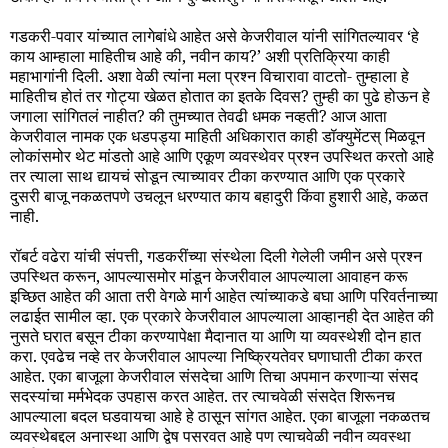
गडकरी-पवार यांच्यात लागेबांधे आहेत असे केजरीवाल यांनी सांगितल्यावर ‘हे
काय आम्हाला माहितीच आहे की, नवीन काय?’ अशी प्रतिक्रिया काही
महाभागांनी दिली. अशा वेळी त्यांना मला प्रश्न विचारावा वाटतो- तुम्हाला हे
माहितीच होतं तर गोट्या खेळत होतात का इतके दिवस? तुम्ही का पुढे होऊन हे
जगाला सांगितलं नाहीत? की तुमच्यात तेवढी धमक नव्हती? आज आता
केजरीवाल नामक एक धडपड्या माहिती अधिकारात काही डॉक्युमेंटस् मिळवून
लोकांसमोर थेट मांडतो आहे आणि एकूण व्यवस्थेवर प्रश्न उपस्थित करतो आहे
तर त्याला साथ द्यायचं सोडून त्याच्यावर टीका करण्यात आणि एक प्रकारे
दुसरी बाजू नकळतपणे उचलून धरण्यात काय बहादुरी किंवा हुशारी आहे, कळत
नाही.
रॉबर्ट वढेरा यांची संपत्ती, गडकरींच्या संस्थेला दिली गेलेली जमीन असे प्रश्न
उपस्थित करून, आपल्यासमोर मांडून केजरीवाल आपल्याला आवाहन करू
इच्छित आहेत की आता तरी वेगळे मार्ग आहेत त्यांच्याकडे बघा आणि परिवर्तनाच्या
लढाईत सामील व्हा. एक प्रकारे केजरीवाल आपल्याला आव्हानही देत आहेत की
नुसते घरात बसून टीका करण्यापेक्षा मैदानात या आणि या व्यवस्थेशी दोन हात
करा. एवढेच नव्हे तर केजरीवाल आपल्या निष्क्रियतेवर घणाघाती टीका करत
आहेत. एका बाजूला केजरीवाल संसदेचा आणि तिचा अपमान करणाऱ्या संसद
सदस्यांचा मर्मभेदक उपहास करत आहेत. तर त्याचवेळी संसदेत शिरूनच
आपल्याला बदल घडवायचा आहे हे ठासून सांगत आहेत. एका बाजूला नकळतच
व्यवस्थेबद्दल अनास्था आणि द्वेष पसरवत आहे पण त्याचवेळी नवीन व्यवस्था