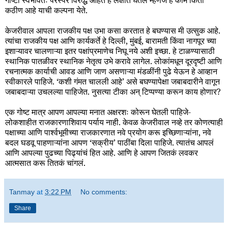
गोष्टी स्वभावतः परस्पर विरुद्ध आहेत हे लक्षात घेतले म्हणजे हे काम किती
कठीण आहे याची कल्पना येते.
केजरीवाल आपला राजकीय पक्ष उभा कसा करतात हे बघण्यास मी उत्सुक आहे.
त्यांचा राजकीय पक्ष आणि कार्यकर्ते हे दिल्ली, मुंबई, बारामती किंवा नागपूर च्या
इशाऱ्यावर चालणाऱ्या इतर पक्षांप्रमाणेच निघू नये अशी इच्छा. हे टाळण्यासाठी
स्थानिक पातळीवर स्थानिक नेतृत्व उभे करावे लागेल. लोकांमधून दूरदृष्टी आणि
रचनात्मक कार्याची आवड आणि जाण असणाऱ्या मंडळींनी पुढे येऊन हे आव्हान
स्वीकारले पाहिजे. ‘कशी गंमत चालली आहे’ असे बघण्यापेक्षा जबाबदारीने वागून
जबाबदाऱ्या उचलल्या पाहिजेत. नुसत्या टीका अन् टिप्पण्या करून काय होणार?
एक गोष्ट मात्र आपण आपल्या मनात अक्षरशः कोरून घेतली पाहिजे-
लोकशाहीत राजकारणाशिवाय पर्याय नाही. केवळ केजरीवाल नव्हे तर कोणत्याही
पक्षाच्या आणि पार्श्वभूमीच्या राजकारणात नवे प्रयोग करू इच्छिणाऱ्यांना, नवे
बदल घडवू पाहणाऱ्यांना आपण ‘सक्रीय’ पाठींबा दिला पाहिजे. त्यातंच आपलं
आणि आपल्या पुढच्या पिढ्यांचं हित आहे. आणि हे आपण जितकं लवकर
आत्मसात करू तितकं चांगलं.
Tanmay
at
3:22 PM
No comments:
Share