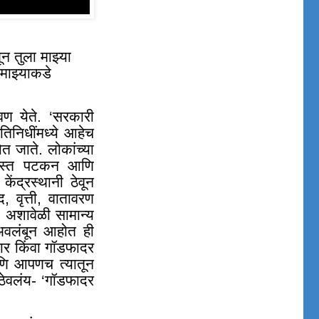
न तुला माझ्या
माझ्याकडे
ण येते. ‘सरकारी
रतिनिधींमध्ये आहेच
 जाते. लोकांच्या
ा जास्त पटकन आणि
ंद्रस्थानी ठेवून
द
,
वृत्ती
,
वातावरण
. अशावेळी सामान्य
अवलंबून आहोत ही
रदार किंवा गॉडफादर
णि आपणच त्यातून
 ठेवलंय- ‘गॉडफादर