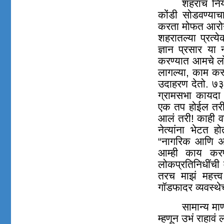
शहराचं निय
कोंडी सोडवण्याच
करता मोफत आरोग
शहरातल्या प्रत्य
ज्ञान प्रसार या 
करण्यात आमचे लो
लागल्या, काम कर
उदाहरण देतो. ७३व्
ग्रामसभा कायदा 
एक तप होईल तरी 
आलं तरी! काही वर्ष
नेत्यांना भेटत 
“नागरिक आणि अध
आम्ही काय कर
लोकप्रतिनिधींची
तरच माझं महत्त
गॉडफादर व्यवस्थेच
सामान्य मा
म्हणून उभं राहावं