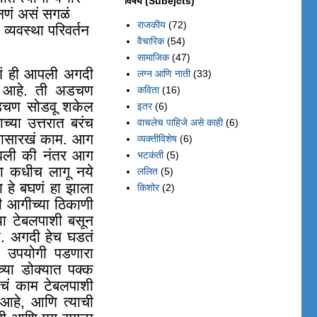
विषय (Subejcts)
नणं असं सगळं
राजकीय
(72)
्यवस्था परिवर्तन
वैचारिक
(54)
सामाजिक
(47)
णं ही आपली अगदी
लग्न आणि नाती
(33)
 आहे. ती अडचण
कविता
(16)
अडचण सोडवू शकेल
इतर
(6)
च्या उत्तरात बरंच
वाचलेच पाहिजे असे काही
(6)
दलासारखं काम. आग
व्यक्तीविशेष
(6)
झवली की नंतर आग
भटकंती
(5)
हा कधीच लागू नये
ललित
(5)
 हे बघणं हा झाला
किशोर
(2)
ळी आगीच्या ठिकाणी
ा टेबलपाशी बसून
ी. अगदी हेच घडतं
ा उपयोगी पडणारा
्या डोक्यात पक्क
ंचं काम टेबलपाशी
 आहे
,
आणि त्याची