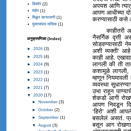
किशोर
(2)
अपयश आणि त्यातू
माहेर
(1)
आपण आधीच्या दोन्
मिळून साऱ्याजणी
(1)
करण्यासाठी कसे 
मुक्तसंवाद मासिक
(1)
काहीतरी 
नैसर्गिक वृत्ती
अनुक्रमणिका (Index)
सोडवण्यासाठी न
►
2026
(3)
अशी व्यक्ती’ आहे
►
2025
(4)
काही आहे. एखाद्
लागली की ती ता
►
2024
(9)
कशामुळे लागली
,
►
2023
(1)
म्हणून नियमावली
►
2022
(1)
व्यवस्था सुधारण्
►
2021
(7)
उभा राहून पाण्य
▼
2020
(17)
शेकडो आगी रोखणा
►
November
(3)
आपण निवडून दिल
►
October
(2)
‘हिरो
’
अशी आपली प
बसलेलं असतं. प्
►
September
(1)
बसून आग रोखणार
▼
August
(3)