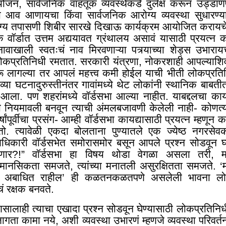
ोजन, सार्वजनिक वाहतूक व्यवस्थेकडे दुर्लक्ष करून उड्डाण
ा आव आणायचा किंवा सार्वजनिक आरोग्य व्यवस्था सुधारण्या
्य तपासणी शिबीर सारखे दिखाऊ कार्यक्रम आयोजित करायचे
ेक वॉर्डात उत्तम अद्ययावत ग्रंथालय असावं यासाठी प्रयत्न
नावाखाली स्वतःचं नाव मिरवणाऱ्या पत्र्याच्या शेड्स उभाराय
कप्रतिनिधी रमतात. सरकारी यंत्रणा, नोकरशाही आपल्याशिवाय
ू लागल्या तर आपलं महत्त्व कमी होईल याची भीती लोकप्रति
या घटनादुरुस्तीनंतर गावांमध्ये थेट लोकांनी स्थानिक बाबतीत
आला. पण शहरांमध्ये वॉर्डसभा आल्या नाहीत. याबद्दलचा 
नियमावली बनवून त्याची अंमलबजावणी केलेली नाही- कोणत्या
ांपूर्वीचा प्रसंग- आम्ही वॉर्डसभा कायद्यासाठी प्रयत्न म्हणून काह
होतो. त्यावेळी एकदा बोलताना पुण्यातले एक ज्येष्ठ नगरसे
िकारी वॉर्डसभेत समोरासमोर बसून आपले प्रश्न सोडवून घ
णार
?
!” वॉर्डसभा हा विषय थोडा वेगळा असला तरी, म
 मानसिकता समजते, त्यांच्या मनातली असुरक्षितता समजते. ‘
्व अबाधित राहील’ ही कळतनकळतपणे असलेली भावना लोक
ं रक्षक बनवते.
णसालाही त्याचा एखादा प्रश्न सोडवून घेण्यासाठी लोकप्रतिनि
 लागता कामा नये
,
अशी व्यवस्था उभारणं म्हणजे व्यवस्था परिवर्