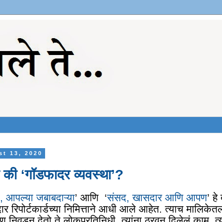
st 13, 2020
 की ‘गॉडफादर व्यवस्था’?
 आपल्या जबाबदाऱ्या
’ आणि ‘
संसद
,
खासदार आणि आपण
’
हे
दार रिपोर्टकार्डच्या निमित्ताने आधी आले आहेत. त्याच मालिके
 निवडून देतो ते लोकप्रतिनिधी
,
त्यांना ठरवून दिलेलं काम
,
त्य