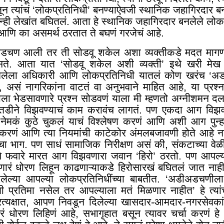
न त्यांचं ‘लोकप्रतिनिधी’ बनण्याऐवजी स्थानिक जहागिरदार ब
ही लेखांत बघितलं. आता हे स्थानिक जहागिरदार बनलेले लोक व
आणि का असमर्थ ठरतात ते बघणं गरजेचं आहे.
अडचण आली तर ती सोडवू शकेल अशा व्यक्तीकडे मदत माग
 असते. आता यात ‘सोडवू शकेल अशी व्यक्ती
’
इथे खरी मेख
ेमलेला अधिकारी आणि लोकप्रतिनिधी यातलं कोण खरंच ‘
, असं नागरिकांना वाटतं वा अनुभवाने माहित आहे, या प्रश्ना
याला भेडसावणारे प्रश्न सोडवणं याला मी म्हणतो अग्नीशमन 
तडीने विझवण्याचं काम करावंच लागतं. पण एकदा आग वि
नेमकं कुठे चुकलं याचं विश्लेषण करणं आणि अशी आग पुन्
 करणं आणि त्या नियमांची काटेकोर अंमलबजावणी होते आहे ना
याचा भाग. पण साधं सामाजिक निरीक्षण असं की, संकटाच्या वे
ाचे फवारे मारत आग विझवणारा जवान ‘हिरो
’
ठरतो. पण आपल्य
रं धोरण लिहून काढणाऱ्याकडे हिरोसारखं बघितलं जात नाह
ेल्या आपल्या लोकप्रतिनिधींच्या बाबतीत. ‘अडीअडचणील
्रतिमा नसेल तर आपल्याला मतं मिळणार नाहीत’ हे त्यांच
रत्यक्षात, आपण निवडून दिलेल्या खासदार-आमदार-नगरसेवका
ं धोरण लिहिणं आहे
,
सभागृहात बसून त्यावर चर्चा करणं हे