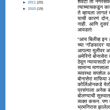
शेवटी तो नगरसेव
►
2011
(20)
त्याच्याचकडून क
►
2010
(19)
ते व्हायला लागलं म
याची कारणं दोन
,
नाही. आणि दुसरं
आवडतं!
“आय बिलीव्ह इन 
च्या ‘गॉडफादर’ या
आपल्या मुलीवर अत
अमेरिगो बोनासेरा 
ठेवून न्यायासाठी
सामान्य माणसाला 
व्यवस्था सपशेल
बोनासेरा माफिया 
कोर्लिओनकडे येतो
प्रसंगाला अनेक कं
बोलण्याची सुरुवात
व्यक्त करून. पण 
भ्रमनिरास झालेल