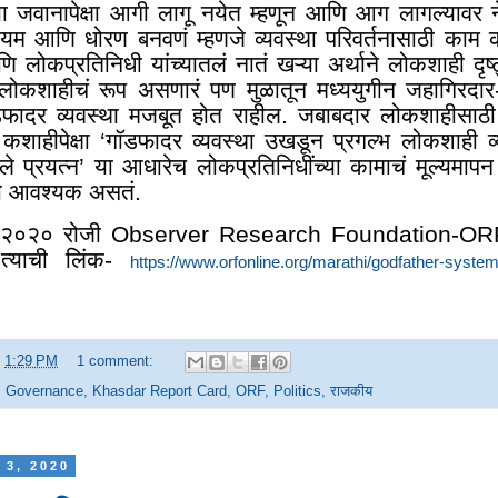
ा जवानापेक्षा आगी लागू नयेत म्हणून आणि आग लागल्यावर ने
नियम आणि धोरण बनवणं म्हणजे व्यवस्था परिवर्तनासाठी काम 
लोकप्रतिनिधी यांच्यातलं नातं खऱ्या अर्थाने लोकशाही दृष्ट
न लोकशाहीचं रूप असणारं पण मुळातून मध्ययुगीन जहागिरदार-प
ादर व्यवस्था मजबूत होत राहील. जबाबदार लोकशाहीसाठी ह
कशाहीपेक्षा ‘गॉडफादर व्यवस्था उखडून प्रगल्भ लोकशाही व्
े प्रयत्न’ या आधारेच लोकप्रतिनिधींच्या कामाचं मूल्यमापन ह
ठी आवश्यक असतं.
 २०२० रोजी Observer Research Foundation-ORF 
. त्याची लिंक-
https://www.orfonline.org/marathi/godfather-system
t
1:29 PM
1 comment:
,
Governance
,
Khasdar Report Card
,
ORF
,
Politics
,
राजकीय
 3, 2020