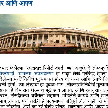
दार आणि आपण
तयार केलेल्या ‘खासदार रिपोर्ट कार्ड’ च्या अनुषंगाने लोकप्रत
कशाही, आपल्या जबाबदाऱ्या
’ हा माझा लेख प्रसिद्ध झाल
िलेल्या प्रतिनिधींचं मूल्यमापन होण्याची गरज आणि त्याचे
केली होती. त्या लेखाचा हा पुढचा भाग. लोकप्रतिनिधींचं मूल्यम
तं हे विचारांत घेऊनच पुढे व्हावं लागतं. आणि त्यानुसार स
प्रश्न, संसदेतल्या चर्चेतला सहभाग, मांडलेले कायदे आणि ख
ागू होतात. पण तरीही हे मूल्यमापन परिपूर्ण होत नाही. ते पर
 ना लोकांना. असं का बरं होतं
?
संसद, खासदार आणि आपण यांच