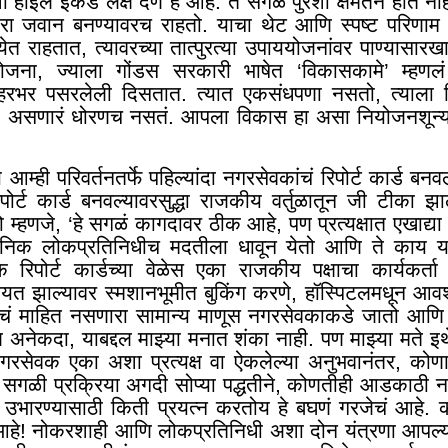
ोईल इकडे लक्ष देणं हे आहे. ते सगळं पुरेशा क्षमतेने होत
ा जवान बनण्यावरच राहतो. याचा थेट आणि स्पष्ट परिणाम
्हा येत राहतात, त्यावरच्या तात्पुरत्या उपाययोजनांवर पाण्यासार
ना, ज्याला गोंडस सरकारी भाषेत ‘विकासकामे’ म्हणलं
हरभर पसरलेली दिसतात. त्यात एकसंधपणा नसतो
,
त्याला 
क असणारं धोरणच नसतं. आपला विकास हा असा नियोजनशून
आम्ही परिवर्तनतर्फे पहिल्यांदा नगरसेवकांचं रिपोर्ट कार्ड बनवल
ोर्ट कार्ड बनवल्यावरसुद्धा राजकीय वर्तुळातून जी टीका झाल
म्हणजे, ‘हे सगळं कागदावर ठीक आहे, पण प्रत्यक्षात एखाद्या 
थानिक लोकप्रतिनिधीच मदतीला धावून येतो आणि ते काय या रि
क रिपोर्ट कार्डच्या वेळेस एका राजकीय पक्षाचा कार्यकर्त
 मयत झाल्यावर स्मशानभूमीत बुकिंग करणे
,
हॉस्पिटलमधून आवश
यचं माहित नसणारा सामान्य माणूस नगरसेवकाकडे जातो आणि 
नेकदा, याबद्दल माझ्या मनात शंका नाही. पण माझ्या मते इ
रसेवक एका अशा प्रत्यक्ष वा ऐकलेल्या अनुभवानंतर, कोण
ा सगळी प्रक्रिया अगदी सोप्या पद्धतीने, कोणतीही आडकाठी न
 उभारण्यासाठी किती प्रयत्न करतोय हे बघणं गरजेचं आहे. क
हे! नोकरशाही आणि लोकप्रतिनिधी अशा दोन यंत्रणा आपल्या