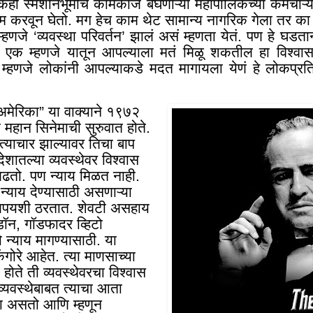
कही स्मशानभूमीचं कामकाज बघणाऱ्या महापालिकेच्या कर्मचाऱ
ाम करवून घेतो. मग हेच काम थेट सामान्य नागरिक गेला तर 
्हणजे ‘व्यवस्था परिवर्तन
’
झालं असं म्हणता येतं. पण हे घडता
एक म्हणजे यातून आपल्याला मतं मिळू शकतील हा विश्वास 
 म्हणजे लोकांनी आपल्याकडे मदत मागायला येणं हे लोकप्रति
अमेरिका” या वाक्याने १९७२
 महान सिनेमाची सुरुवात होते.
्याचार झाल्यावर तिचा बाप
देशातल्या व्यवस्थेवर विश्वास
 लढतो. पण न्याय मिळत नाही.
न्याय देण्यासाठी असणाऱ्या
 अपयशी ठरतात. शेवटी असहाय
डॉन, गॉडफादर व्हिटो
 न्याय मागण्यासाठी. या
गोरे आहेत. त्या माणसाच्या
 होते ती व्यवस्थेवरचा विश्वास
व्यवस्थेबाबत त्याचा आता
ा असतो आणि म्हणून