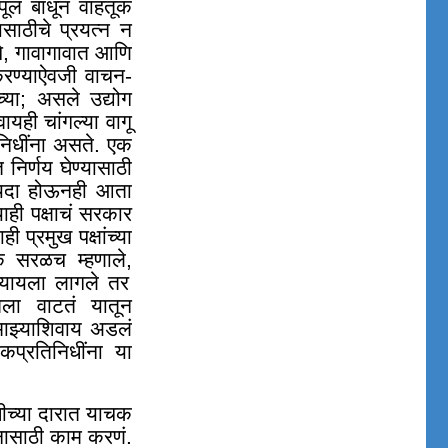
पूल बांधून वाहतूक
साठीचे प्रयत्न न
, गावागावात आणि
 करण्याऐवजी वाचन-
च्या; असले उद्योग
ही चांगल्या वागू
निधींना असते. एक
 निर्णय घेण्यासाठी
कायदा होऊनही आता
ही पक्षाचं सरकार
ी प्रमुख पक्षांच्या
वक सरळच म्हणाले
,
्यायला लागले तर
ला वाटतं यातून
माझ्याशिवाय अडलं
प्रतिनिधींना या
धीच्या दारात याचक
तनासाठी काम करणं.