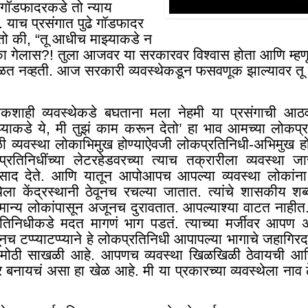
ा गॉडफादरकडे तो न्याय
. याच प्रसंगात पुढे गॉडफादर
तो की, “तू आधीच माझ्याकडे न
का गेलास
?
! तुला आजवर या सरकारवर विश्वास होता आणि म्हणू
कळत नव्हती. आज सरकारी व्यवस्थेकडून फसवणूक झाल्यावर तू 
कशाही व्यवस्थेकडे बघताना मला नेहमी या प्रसंगाची आठव
 माझ्याकडे ये, मी तुझं काम करून देतो’ हा भाव आमच्या लोकप्
ी व्यवस्था लोकाभिमुख होण्याऐवजी लोकप्रतिनिधी-अभिमुख होत
ोकप्रतिनिधींच्या लेटरहेडवरच्या त्याच तक्रारीला व्यवस्थ
साद देते. आणि यातून आपोआपच आपल्या व्यवस्था लोकांना के
स्थेला केंद्रस्थानी ठेवूनच रचल्या जातात. त्यांचे शासकीय शब्
सामान्य लोकांपासून अजूनच दुरावतात. आपल्याश्या वाटत नाहीत
तिनिधीकडे मदत मागणं भाग पडतं. त्याच्या मर्जीवर आपण 
ूनच टप्प्याटप्प्याने हे लोकप्रतिनिधी आपापल्या भागाचे जहागि
मोठी साखळी आहे. आपणच व्यवस्था खिळखिळी ठेवायची आ
 बनायचं असा हा खेळ आहे. मी या प्रकारच्या व्यवस्थेला नाव