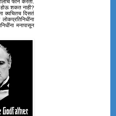
्यालाच फोन करतो.
का होऊ शकत नाही
?
ना क्वचितच दिसतं
लोकप्रतिनिधींना
निधींना मनापासून