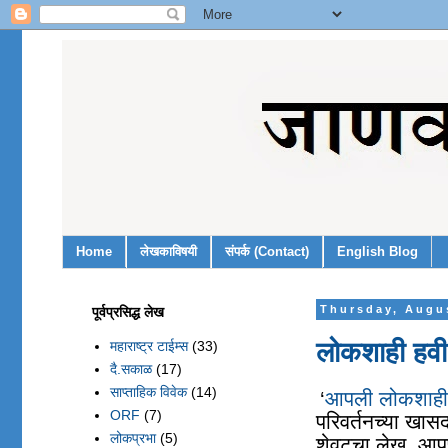
Home
लेखकाविषयी
संपर्क (Contact)
English Blog
पूर्वप्रसिद्ध लेख
Thursday, Augu
लोकशाही हवी
महाराष्ट्र टाईम्स
(33)
दै.सकाळ
(17)
साप्ताहिक विवेक
(14)
‘
आपली लोकशाही,
ORF
(7)
परिवर्तनच्या खास
लोकप्रभा
(5)
शेवटचा लेख. आपण