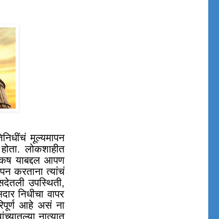
िनिधींचं मूल्यमापन
ा होता. लोकशाहीत
 निकष याबद्दल आपण
ापन करताना त्यांचं
ंसदेतली उपस्थिती
,
ासदार निधीचा वापर
िपूर्ण आहे असं ना
्यातल्या नात्यात