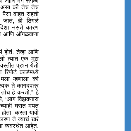
 नाही आणि मग सगळा
 असा की तेच तेच
खा पैसा वाहत राहतो
 जातं, ही ठिगळं
दिशा नसते कारण
्य आणि ओंगळवाणा
ं होतं. तेव्हा आणि
ी त्यात एक मुद्दा
वस्तीत प्रश्न येतो
पोर्ट कार्डमध्ये
ा मला म्हणाला की
्यक ते कागदपत्र
तोच हे करतो.” हे
थे, ‘आग विझवणारा
ाच्याही घरात मयत
 होता
करता यावी
ारण ते त्याचं खरं
 व्यवस्थेत आहेत.