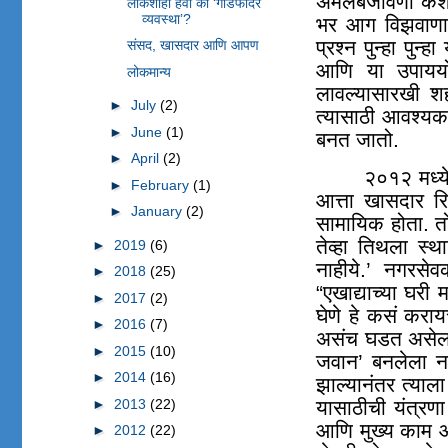
अंमलबजावणी कशी ह
लोकशाही हवी की ‘गॉडफादर
व्यवस्था’?
भर आग विझवाणार
प्रश्न पुन्हा पुन
संसद, खासदार आणि आपण
आणि या उपाययोज
लोकमान्य
लावल्यासारखी श
►
July
(2)
त्यासाठी आवश्य
►
June
(1)
बनत जातो.
►
April
(2)
२०१२ मध्ये 
►
February
(1)
आत्ता खासदार रिप
►
January
(2)
सामायिक होता. तो 
तेव्हा तिथला स्
►
2019
(6)
नाहीये.’ नगरसेव
►
2018
(25)
“एखाद्याच्या घरी
►
2017
(2)
घेणे हे कसं करा
►
2016
(7)
असंच घडत असेल अ
►
2015
(10)
जवान’ बनलेला नग
►
2014
(16)
झाल्यानंतर त्याल
►
2013
(22)
यासाठीची यंत्रणा
आणि मुख्य काम आ
►
2012
(22)