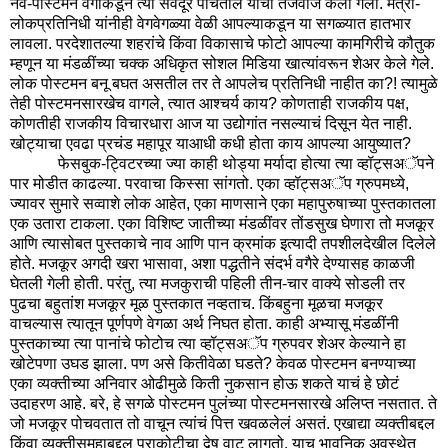
नव-पोस्टमन वर्गाकडून त्या सर्वदूर पोचतील याची तजवीज केली गेली. मंत्री-
लोकप्रतिनिधी यांनीही वेगवेगळ्या वेळी आपल्याकडून या सगळ्यात हातभार
लावला. परदेशातल्या शहरांचे किंवा विकासाचे फोटो आपल्या कामगिरीचे कौतुक
म्हणून या मंडळींच्या चक्क अधिकृत सोशल मिडिया खात्यांवरून शेअर केले गेले.
लोक पोस्टमन बनू बघत असतील तर ते आपलेच प्रतिनिधी नाहीत का?! त्यामुळे
तेही पोस्टमनसारखेच वागले, त्यात आश्चर्य काय? कोणताही राजकीय पक्ष,
कोणतीही राजकीय विचारधारा आज या उद्योगांत नसल्याचं दिसून येत नाही.
खोट्याचा एवढा प्रचंड महापूर याआधी कधी होता काय आपल्या आयुष्यात?
फेसबुक-ट्विटरच्या ज्या काही थोड्या मर्यादा होत्या त्या व्हॉट्सअॅपने
पार मोडीत काढल्या. परवाचा किस्सा सांगतो. एका व्हॉट्सअॅप ग्रुपमध्ये,
ज्यावर सुमारे सव्वाशे लोक आहेत, एका माणसाने एका महापुरुषाच्या पुस्तकातला
एक उतारा टाकला. एका विशिष्ट जातीच्या मंडळींवर तोंडसुख घेणारा तो मजकूर
आणि त्यासोबत पुस्तकाचे नाव आणि पान क्रमांक इत्यादी तपशीलदेखील दिलेले
होते. मजकूर अगदी खरा भासावा, अशा पद्धतीने संदर्भ वगैरे देण्यासह काळजी
घेतली गेली होती. परंतु, त्या मजकुराची पहिली तीन-चार वाक्ये सोडली तर
पुढचा बहुतांश मजकूर मूळ पुस्तकात नव्हताच. किंबहुना मूळचा मजकूर
वाचल्यास त्यातून पूर्णपणे वेगळा अर्थ निघत होता. काही अभ्यासू मंडळींनी
पुस्तकाच्या त्या पानांचे फोटोच त्या व्हॉट्सअॅप ग्रुपवर शेअर केल्याने हा
खोटेपणा उघड झाला. पण असे कितीवेळा घडते? केवळ पोस्टमन बनण्याच्या
एका व्यक्तीच्या अनिवार ओढीमुळे किती नुकसान होऊ शकते याचं हे छोटं
उदाहरण आहे. बरे, हे सगळे पोस्टमन पुलंच्या पोस्टमनसारखे अलिप्त नसतात. ते
जो मजकूर पोचवतात तो वाचून त्यांचं पित्त खवळलेलं असतं. एखाद्या व्यक्तीबद्दल
किंवा व्यक्तीसमूहाबद्दल पराकोटीचा द्वेष वाटू लागतो. याच भावनिक अवस्थेत