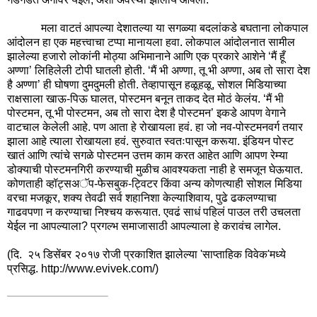
मला वाटतं आपल्या देशातल्या या सगळ्या बदलांकडे बघताना लोकपाल
आंदोलन हा एक महत्त्वाचा टप्पा मानायला हवा. लोकपाल आंदोलनात सामील
झालेल्या हजारो लोकांनी मोठ्या अभिमानाने आणि एक प्रकारे आशेने ‘
मैं हूँ
अण्णा’ लिहिलेली टोपी घातली होती. ‘
मैं
भी अण्णा, तू भी अण्णा, अब तो सारा देश
है अण्णा’ ही घोषणा दुमदुमली होती. तेव्हापासून हळूहळू, सोशल मिडियाच्या
राक्षसाला खाऊ-पिऊ घालत, पोस्टमन बनून ताकद देत मोठं केलंय. ‘
मैं
भी
पोस्टमन, तू भी पोस्टमन, अब तो सारा देश है पोस्टमन’ इकडे आपण वेगाने
वाटचाल केलेली आहे. पण आता हे रोखायला हवं. हा जो नव-पोस्टमनवर्ग तयार
झाला आहे त्याला रोखायला हवं. सुरुवात स्वतःपासून करूया. इंडियन पोस्ट
खातं आणि त्यांचे सगळे पोस्टमन उत्तम काम करत आहेत आणि आपण रेम्या
डोक्याची पोस्टमनगिरी करण्याची मुळीच आवश्यकता नाही हे समजून घेऊयात.
कोणताही व्हॉट्सअॅप-फेसबुक-ट्विटर किंवा अन्य कोणत्याही सोशल मिडिया
वरचा मजकूर, शक्य तेवढी सर्व शहानिशा केल्याशिवाय, पुढे ढकलण्याचा
गाढवपणा न करण्याचा निश्चय करूयात. एवढं साधं पहिलं पाउल तरी उचलता
येईल ना आपल्याला? प्रगल्भ समाजासाठी आपल्याला हे करावंच लागेल.
(
दि. २५ डिसेंबर २०१७ रोजी प्रकाशित झालेल्या 'साप्ताहिक विवेक'मध्ये
प्रसिद्ध. http://www.evivek.com/
)