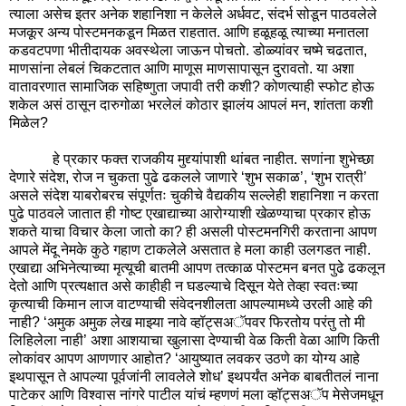
त्याला असेच इतर अनेक शहानिशा न केलेले अर्धवट, संदर्भ सोडून पाठवलेले
मजकूर अन्य पोस्टमनकडून मिळत राहतात. आणि हळूहळू त्याच्या मनातला
कडवटपणा भीतीदायक अवस्थेला जाऊन पोचतो. डोळ्यांवर चष्मे चढतात,
माणसांना लेबलं चिकटतात आणि माणूस माणसापासून दुरावतो. या अशा
वातावरणात सामाजिक सहिष्णुता जपावी तरी कशी? कोणत्याही स्फोट होऊ
शकेल असं ठासून दारुगोळा भरलेलं कोठार झालंय आपलं मन, शांतता कशी
मिळेल?
हे प्रकार फक्त राजकीय मुद्द्यांपाशी थांबत नाहीत. सणांना शुभेच्छा
देणारे संदेश
,
रोज न चुकता पुढे ढकलले जाणारे ‘शुभ सकाळ’
,
‘शुभ रात्री’
असले संदेश याबरोबरच संपूर्णतः चुकीचे वैद्यकीय सल्लेही शहानिशा न करता
पुढे पाठवले जातात ही गोष्ट एखाद्याच्या आरोग्याशी खेळण्याचा प्रकार होऊ
शकते याचा विचार केला जातो का?
ही असली पोस्टमनगिरी करताना आपण
आपले मेंदू नेमके कुठे गहाण टाकलेले असतात हे मला काही उलगडत नाही.
एखाद्या अभिनेत्याच्या मृत्यूची बातमी आपण तत्काळ पोस्टमन बनत पुढे ढकलून
देतो आणि प्रत्यक्षात असे काहीही न घडल्याचे दिसून येते तेव्हा स्वतःच्या
कृत्याची किमान लाज वाटण्याची संवेदनशीलता आपल्यामध्ये उरली आहे की
नाही? ‘अमुक अमुक लेख माझ्या नावे व्हॉट्सअॅपवर फिरतोय परंतु तो मी
लिहिलेला नाही’ अशा आशयाचा खुलासा देण्याची वेळ किती वेळा आणि किती
लोकांवर आपण आणणार आहोत? ‘आयुष्यात लवकर उठणे का योग्य आहे
इथपासून ते आपल्या पूर्वजांनी लावलेले शोध’ इथपर्यंत अनेक बाबतीतलं नाना
पाटेकर आणि विश्वास नांगरे पाटील यांचं म्हणणं मला व्हॉट्सअॅप मेसेजमधून