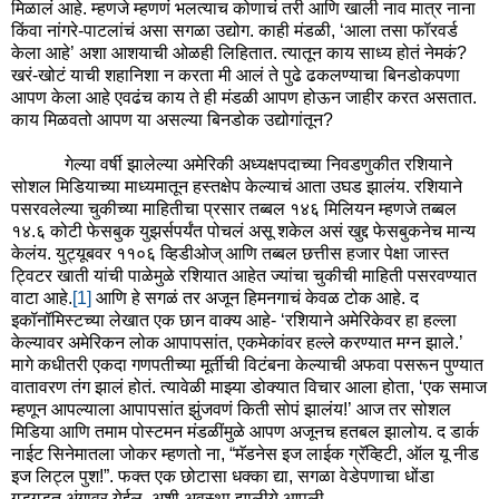
मिळालं आहे. म्हणजे म्हणणं भलत्याच कोणाचं तरी आणि खाली नाव मात्र नाना
किंवा नांगरे-पाटलांचं असा सगळा उद्योग. काही मंडळी, ‘आला तसा फॉरवर्ड
केला आहे’ अशा आशयाची ओळही लिहितात. त्यातून काय साध्य होतं नेमकं?
खरं-खोटं याची शहानिशा न करता मी आलं ते पुढे ढकलण्याचा बिनडोकपणा
आपण केला आहे एवढंच काय ते ही मंडळी आपण होऊन जाहीर करत असतात.
काय मिळवतो आपण या असल्या बिनडोक उद्योगांतून?
गेल्या वर्षी झालेल्या अमेरिकी अध्यक्षपदाच्या निवडणुकीत रशियाने
सोशल मिडियाच्या माध्यमातून हस्तक्षेप केल्याचं आता उघड झालंय. रशियाने
पसरवलेल्या चुकीच्या माहितीचा प्रसार तब्बल १४६ मिलियन म्हणजे तब्बल
१४.६ कोटी फेसबुक युझर्सपर्यंत पोचलं असू शकेल असं खुद्द फेसबुकनेच मान्य
केलंय. युट्यूबवर ११०६ व्हिडीओज् आणि तब्बल छत्तीस हजार पेक्षा जास्त
ट्विटर खाती यांची पाळेमुळे रशियात आहेत ज्यांचा चुकीची माहिती पसरवण्यात
वाटा आहे.
[1]
आणि हे सगळं तर अजून हिमनगाचं केवळ टोक आहे. द
इकॉनॉमिस्टच्या लेखात एक छान वाक्य आहे- ‘रशियाने अमेरिकेवर हा हल्ला
केल्यावर अमेरिकन लोक आपापसांत, एकमेकांवर हल्ले करण्यात मग्न झाले.’
मागे कधीतरी एकदा गणपतीच्या मूर्तीची विटंबना केल्याची अफवा पसरून पुण्यात
वातावरण तंग झालं होतं. त्यावेळी माझ्या डोक्यात विचार आला होता, ‘एक समाज
म्हणून आपल्याला आपापसांत झुंजवणं किती सोपं झालंय!’ आज तर सोशल
मिडिया आणि तमाम पोस्टमन मंडळींमुळे आपण अजूनच हतबल झालोय. द डार्क
नाईट सिनेमातला जोकर म्हणतो ना, “मॅडनेस इज लाईक ग्रॅव्हिटी, ऑल यू नीड
इज लिट्ल पुश!”. फक्त एक छोटासा धक्का द्या, सगळा वेडेपणाचा धोंडा
गडगडत अंगावर येईल, अशी अवस्था झालीये आपली.