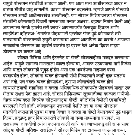
यामुळे पोस्टमन मंडळींची आठवण आली. पण आता मला आधीसारखा आदर न
वाटता भीतीच वाटू लागलीये. कारण पोस्टमन बदललेत. म्हणजे आपले पोस्टाचे
पोस्टमन अगदी आधीसारखेच असतीलही. पण सोशल मिडियावरच्या पोस्टमन
मंडळींनी कोणत्याही विचारी माणसाच्या मनात अक्षरशः दहशत निर्माण केली आहे.
आपल्याला नेमकं झालंय तरी काय? आपल्यापर्यंत फेसबुक-ट्विटर आणि
त्याहीपेक्षा व्हॉट्सअॅपमार्फत पोहचणारी प्रत्येक गोष्ट पुढे कोणाकडे तरी
पाठवण्याची पोस्टमनची ड्युटी करण्याचा आपण आटापिटा का करतो? आपल्या
सगळ्यांना पोस्टमन का व्हावंसं वाटतंय हा प्रश्न गेले अनेक दिवस माझ्या
डोक्यात घर करून आहे.
सोशल मिडिया आणि इंटरनेट या गोष्टी लोकशाहीला मजबूत करणाऱ्या
आहेत, यामुळे सामान्य माणसाला व्यक्त होण्याचा, आवाज उठवण्याचा मार्ग मिळेल
आणि यातून लोकशाही सुदृढ होईल असा एक भाबडेपणा माझ्यात परवा
परवापर्यंत होता. लोकांना व्यक्त होण्याची संधी मिळाल्याने काही चूक घडलंय
असं नव्हे. पण स्वतः व्यक्त होण्यापेक्षा, दुसऱ्या कोणाचंतरी व्यक्त होणं
खऱ्याखोट्याची शहानिशा न करता अधिकाधिक लोकांपर्यंत पोहचवणं यातून एक
मोठाच राक्षस पैदा झाला आहे. सोशल मिडियाच्या सुरुवातीच्या काळात गांधीजी-
नेहरू यांच्याबद्दल कित्येक खोट्यानाट्या गोष्टी, फोटोशॉप केलेली छायाचित्रे
पसरवली गेली होती. कोणाकडून पसरवली गेली? तर या नव्या पोस्टमन
मंडळींनी कसलाही पुढचा मागचा विचार न करता या गोष्टी बेधडकपणे पुढे धाडून
दिल्या. हळूहळू इतर विचारधारांचे लोकही या नव्या माध्यमांना सरावले, या
राक्षसाच्या ताकदीची त्यांना कल्पना आली आणि मग त्यांच्याकडूनही साफ साफ
खोट्या गोष्टी अतिशय सराईतपणे सोशल मिडियावर टाकल्या जाऊ लागल्या.