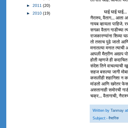
►
2011
(20)
घाई घाई घाई..
►
2010
(19)
नैराश्य, वैताग... आता 
गायब व्हायला पाहिजे. 
सगळा वैताग गाडीच्या त्
राजकारण्यांना शिव्या 
तो तसाच पुढे जातो आणि 
मनातल्या मनात त्याची 
आपली मैत्रीण अद्याप प
होती म्हणजे ही कदाचित
संदेश तिने वाचल्याची 
सहज बसल्या जागी मोबाई
कसलीही शहानिशा न करत
मांडतो आणि खरेतर फेस
असतानाही समोरची गाडी 
चक्र... वैतागाची, नैरा
Written by
Tanmay
a
Subject:-
वैचारिक