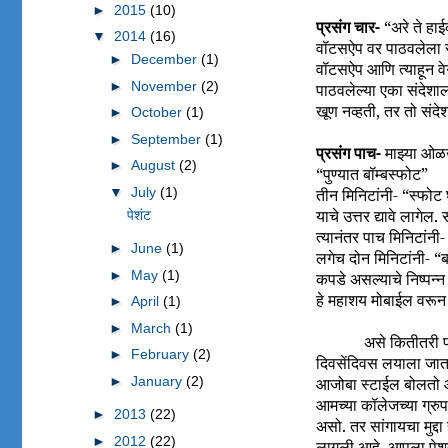
►
2015
(10)
प्रसंग चार-
“अरे ते हाई
▼
2014
(16)
वॉटसऐप वर पाठवलेला स
►
December
(1)
वॉटसऐप आणि त्याहून वेग
►
November
(2)
पाठवलेल्या एका संदेशाल
खूण नव्हती, तर तो संदे
►
October
(1)
►
September
(1)
प्रसंग पाच-
माझ्या ओळख
►
August
(2)
“पुण्यात बॉम्बस्फोट”
▼
July
(1)
तीन मिनिटांनी- “स्फोट
याचे उत्तर द्यावे लाग
पेशंट
त्यानंतर पाच मिनिटांन
►
June
(1)
लगेच दोन मिनिटांनी- 
►
May
(1)
कपडे असल्याचे निष्पन्न
हे महाशय मोबाईल वरून 
►
April
(1)
►
March
(1)
असे कितीतरी प
►
February
(2)
दिवसेंदिवस लयाला जात
►
January
(2)
आजोबा स्टाईल बोलतो आह
आमच्या कॉलेजच्या ग्रु
►
2013
(22)
असो. तर सांगायचा मुद्
►
2012
(22)
लागली आहे. आपला पेश