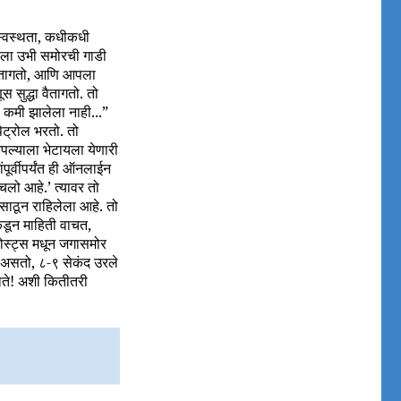
अस्वस्थता, कधीकधी
्नलला उभी समोरची गाडी
 वैतागतो, आणि आपला
 सुद्धा वैतागतो. तो
 कमी झालेला नाही...”
पेट्रोल भरतो. तो
पल्याला भेटायला येणारी
ूर्वीपर्यंत ही ऑनलाईन
लो आहे.’ त्यावर तो
साठून राहिलेला आहे. तो
कडून माहिती वाचत,
ोस्ट्स मधून जगासमोर
 असतो, ८-९ सेकंद उरले
ोते! अशी कितीतरी