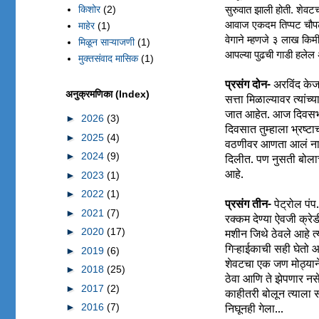
किशोर
(2)
सुरुवात झाली होती. शेवटच
आवाज एकदम तिप्पट चौपट झ
माहेर
(1)
वेगाने म्हणजे ३ लाख किमी 
मिळून साऱ्याजणी
(1)
आपल्या पुढची गाडी हलेल 
मुक्तसंवाद मासिक
(1)
प्रसंग दोन-
अरविंद केजरी
अनुक्रमणिका (Index)
सत्ता मिळाल्यावर त्यांच्
जात आहेत. आज दिवसभर
►
2026
(3)
दिवसात तुम्हाला भ्रष्
►
2025
(4)
वठणीवर आणता आलं नाही
►
2024
(9)
दिलीत. पण नुसती बोला
आहे.
►
2023
(1)
►
2022
(1)
प्रसंग तीन-
पेट्रोल पंप
►
2021
(7)
रक्कम देण्या ऐवजी क्रे
►
2020
(17)
मशीन जिथे ठेवले आहे त्
गिऱ्हाईकाची सही घेतो आ
►
2019
(6)
शेवटचा एक जण मोठ्यान
►
2018
(25)
ठेवा आणि ते झेपणार नस
►
2017
(2)
काहीतरी बोलून त्याला स
निघूनही गेला...
►
2016
(7)