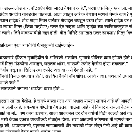
क डाऊनलोड कर. वॉटसऐप पेक्षा जास्त वेगवान आहे.”, परवा एक मित्र म्हणाला. मा
ंदेश अगदीच ताबडतोब पोहचतो. आता त्याहून अधिक वेगवान म्हणजे नेमकं काय? एस
वान हाईक? तोच माझा मित्र वारंवार मोबाईल उघडून बघत होता. त्याने हाईक वर तब्ब
ा त्याचा मित्र (किंवा मैत्रीण!) उत्तर देत नव्हता आणि ‘हाईक’च्या खासियतनुसार स
श त्याने / तिने वाचल्याचीही खूण होती. दीड मिनिटे लागतात उत्तर द्यायला? मित्र ब
ीतल्या एका व्यक्तीची फेसबुकची टाईमलाईन-
 घडवणारे इंडियन मुजाहिदीन चे अतिरेकी असावेत. पुण्याचे पोलिस काय झोपले होत
ेल. सर्व मित्र मंडळींना आवाहन, घरातच थांबा. साखळी स्फोट देखील होऊ शकतात.”
ी- “बॉंब नसून हा सिलिंडरचा स्फोट असावा असे ऐकतो आहे...”
“बॉंबची निव्वळ अफवाच होती. संशयित बैगची बॉंब शोधक आणि नाशक पथकाने तपासण
 झाले आहे ”
सातत्याने जगाला ‘अपडेट’ करत होते....
्रसंग सांगता येतील. हे सगळे बघता मला असं लक्षात यायला लागलं आहे की आपली ध
 चालली आहे. सगळ्याच गोष्टींचा वेग इतका वाढला आहे की विचार करायला वेळच
े ना मी... पण काय करणार, साला आजकाल दर दोन वर्षांनी पिढी बदलते असं वाटतं.
प मध्ये केवळ एकाच व्यक्तीकडे मोबाईल होता. अशा आठवणी सांगणारा मी म्हणजे माग
दा हा की, आपल्यातली, एकूणच समाजातली धीर नावाची गोष्ट संपून गेली आहे की का
न्स संपल्याने पेशंट झालो आहोत आपण.