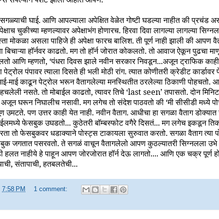
. सगळ्याची घाई. आणि आपल्याला अपेक्षित वेळेत गोष्टी घडल्या नाहीत की प्रचंड 
अपेक्षाच चुकीच्या म्हणल्यावर अपेक्षाभंग होणारच. हिरवा दिवा लागल्या लागल्या सिग
रस्ता मोकळा असला पाहिजे ही अपेक्षा फारच बालिश. ती पूर्ण नाही झाली की आपण
या बिचाऱ्या हॉर्नवर काढतो. मग तो हॉर्न जोरात कोकलतो. तो आवाज ऐकून पुढचा माणूस
घालतो आणि म्हणतो, ‘पंधरा दिवस झाले नवीन सरकार निवडून...अजून ट्राफिक काही
पेट्रोल पंपावर त्याला दिसते ही भली मोठी रांग. त्यात कोणीतरी क्रेडीट कार्डावर 
आई-माई काढून पेट्रोल भरून वैतागलेल्या मनस्थितीत ठरलेल्या ठिकाणी पोहचतो. आ
ोहचलेली नसते. तो मोबाईल काढतो, त्यावर तिचे ‘last seen’ तपासतो. दोन मिनिटांप
 अजून घरून निघालीच नसावी. मग लगेच तो संदेश पाठवतो की ‘मी सीसीडी मध्ये पोच
खूण उमटते. पण उत्तर काही येत नाही. नवीन वैताग. आधीचा हा सगळा वैताग डोक्यात 
लमध्ये फेसबुक उघडतो... कुठेतरी बॉम्बस्फोट वगैरे दिसतं... मग लगेच इकडून ति
ा तो फेसबुकवर धडाक्याने पोस्ट्स टाकायला सुरुवात करतो. सगळा वैताग त्या प
बुक जगतात पसरवतो. ते सगळं वाचून वैतागलेलो आपण कुठल्यातरी सिग्नलला उभे
हलत नाहीये हे पाहून आपण जोरजोरात हॉर्न देऊ लागतो.... आणि एक चक्र पूर्ण ह
श्याची, संतापाची, हतबलतेची...
t
7:58 PM
1 comment: