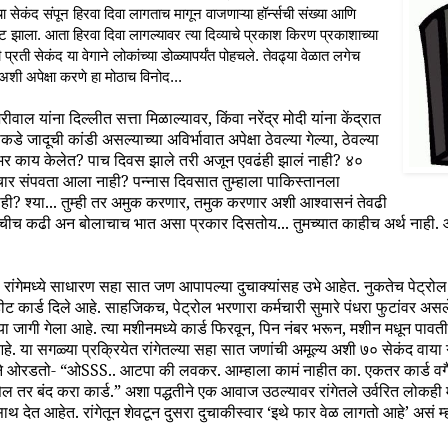
ा सेकंद संपून हिरवा दिवा लागताच मागून वाजणाऱ्या हॉर्न्सची संख्या आणि
ाला. आता हिरवा दिवा लागल्यावर त्या दिव्याचे प्रकाश किरण प्रकाशाच्या
प्रती सेकंद या वेगाने लोकांच्या डोळ्यापर्यंत पोहचले. तेवढ्या वेळात लगेच
अशी अपेक्षा करणे हा मोठाच विनोद...
वाल यांना दिल्लीत सत्ता मिळाल्यावर, किंवा नरेंद्र मोदी यांना केंद्रात
याकडे जादूची कांडी असल्याच्या अविर्भावात अपेक्षा ठेवल्या गेल्या, ठेवल्या
 काय केलेत? पाच दिवस झाले तरी अजून एवढंही झालं नाही? ४०
टाचार संपवता आला नाही? पन्नास दिवसात तुम्हाला पाकिस्तानला
? श्या... तुम्ही तर अमुक करणार, तमुक करणार अशी आश्वासनं तेवढी
चीच कढी अन बोलाचाच भात असा प्रकार दिसतोय... तुमच्यात काहीच अर्थ नाही.
. रांगेमध्ये साधारण सहा सात जण आपापल्या दुचाक्यांसह उभे आहेत. नुकतेच पेट्रो
डीट कार्ड दिले आहे. साहजिकच, पेट्रोल भरणारा कर्मचारी सुमारे पंधरा फुटांवर असले
या जागी गेला आहे. त्या मशीनमध्ये कार्ड फिरवून, पिन नंबर भरून, मशीन मधून पावती
हे. या सगळ्या प्रक्रियेत रांगेतल्या सहा सात जणांची अमूल्य अशी ७० सेकंद वाया 
े ओरडतो- “ओSSS.. आटपा की लवकर. आम्हाला कामं नाहीत का. एकतर कार्ड वगैर
ेल तर बंद करा कार्ड.” अशा पद्धतीने एक आवाज उठल्यावर रांगेतले उर्वरित लोकही 
ाथ देत आहेत. रांगेतून शेवटून दुसरा दुचाकीस्वार ‘इथे फार वेळ लागतो आहे’ असं म