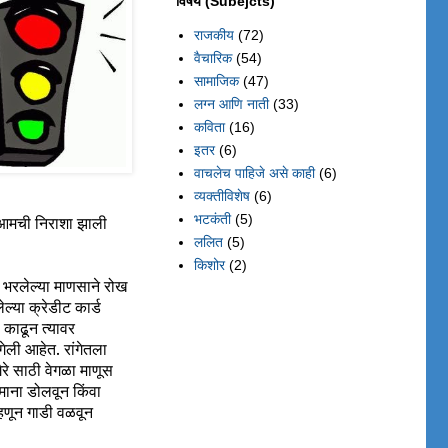
विषय (Subejcts)
राजकीय
(72)
वैचारिक
(54)
सामाजिक
(47)
लग्न आणि नाती
(33)
कविता
(16)
इतर
(6)
वाचलेच पाहिजे असे काही
(6)
व्यक्तीविशेष
(6)
भटकंती
(5)
 आमची निराशा झाली
ललित
(5)
किशोर
(2)
ल भरलेल्या माणसाने रोख
ल्या क्रेडीट कार्ड
 काढून त्यावर
गेली आहेत. रांगेतला
े साठी वेगळा माणूस
माना डोलवून किंवा
्हणून गाडी वळवून