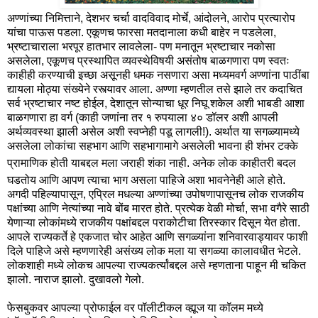
अण्णांच्या निमित्ताने, देशभर चर्चा वादविवाद मोर्चे, आंदोलने, आरोप प्रत्यारोप
यांचा पाऊस पडला. एकूणच फारसा मतदानाला कधी बाहेर न पडलेला,
भ्रष्टाचाराला भरपूर हातभार लावलेला- पण मनातून भ्रष्टाचार नकोसा
असलेला, एकूणच प्रस्थापित व्यवस्थेविषयी असंतोष बाळगणारा पण स्वतः
काहीही करण्याची इच्छा असूनही धमक नसणारा असा मध्यमवर्ग अण्णांना पाठींबा
द्यायला मोठ्या संख्येने रस्त्यावर आला. अण्णा म्हणतील तसे झाले तर कदाचित
सर्व भ्रष्टाचार नष्ट होईल, देशातून सोन्याचा धूर निघू शकेल अशी भाबडी आशा
बाळगणारा हा वर्ग (काही जणांना तर १ रुपयाला ४० डॉलर अशी आपली
अर्थव्यवस्था झाली असेल अशी स्वप्नेही पडू लागली!). अर्थात या सगळ्यामध्ये
असलेला लोकांचा सहभाग आणि सहभागामागे असलेली भावना ही शंभर टक्के
प्रामाणिक होती याबद्दल मला जराही शंका
नाही
. अनेक लोक काहीतरी बदल
घडतोय आणि आपण त्याचा भाग असला पाहिजे अशा भावनेनेही आले होते.
अगदी पहिल्यापासून, एप्रिल मधल्या अण्णांच्या उपोषणापासूनच लोक राजकीय
पक्षांच्या आणि नेत्यांच्या नावे बोंब मारत होते. प्रत्येक वेळी मोर्चा, सभा वगैरे साठी
येणाऱ्या लोकांमध्ये राजकीय पक्षांबद्दल पराकोटीचा तिरस्कार दिसून येत होता.
आपले राज्यकर्ते हे एकजात चोर आहेत आणि सगळ्यांना शनिवारवाड्यावर फाशी
दिले पाहिजे असे म्हणणारेही असंख्य लोक मला या सगळ्या कालावधीत भेटले.
लोकशाही मध्ये लोकच आपल्या राज्यकर्त्यांबद्दल असे म्हणताना पाहून मी चकित
झालो. नाराज झालो. दुखावलो गेलो.
फेसबुकवर आपल्या प्रोफाईल वर पॉलीटीकल व्ह्यूज या कॉलम मध्ये