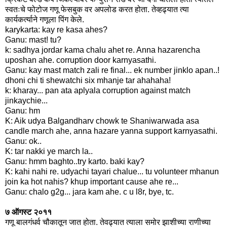
स्वतःचे फोटोज गणू फेसबुक वर अपलोड करत होता. तेव्हढ्यात त्या
कार्यकर्त्याने गणूला पिंग केले.
karykarta: kay re kasa ahes?
Ganu: mast! tu?
k: sadhya jordar kama chalu ahet re. Anna hazarencha
uposhan ahe. corruption door karnyasathi.
Ganu: kay mast match zali re final... ek number jinklo apan..!
dhoni chi ti shewatchi six mhanje tar ahahaha!
k: kharay... pan ata aplyala corruption against match
jinkaychie...
Ganu: hm
K: Aik udya Balgandharv chowk te Shaniwarwada asa
candle march ahe, anna hazare yanna support karnyasathi.
Ganu: ok..
K: tar nakki ye march la..
Ganu: hmm baghto..try karto. baki kay?
K: kahi nahi re. udyachi tayari chalue... tu volunteer mhanun
join ka hot nahis? khup important cause ahe re...
Ganu: chalo g2g... jara kam ahe. c u l8r, bye, tc.
७ ऑगस्ट २०११
गणू बालगंधर्व चौकातून जात होता. तेवढ्यात त्याला समोर झाशीच्या राणीच्या