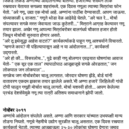
जिकडे तिकडे अण्णांच्या आंदोलनाच्या बातम्या. हजारोंच्या संख्येने लोक
रस्त्यावर येतायत सगळ्या शहरांमध्ये. एक दिवस गणूला त्याच्या मित्रांचा फोन
येतो. "अरे गणू, उद्या एक मोर्चा आहे. अण्णांना पाठींबा देण्यासाठी. आपण जाऊया.
संध्याकाळी ६ वाजता." गणूने थोडा वेळ आढेवेढे घेतले. "अरे चल रे... मोर्चा
संपल्यावर सगळे मस्त जेवायला जाऊ कुठेतरी..." मित्राने आग्रह केल्यावर गणू
तयार झाला. अखेर गणू आपल्या मित्रांबरोबर बालगंधर्व चौकात हजार होतो
जिथून मोर्चाची सुरुवात होणार असते.
"अरे तू इथेसुद्धा आहेस वाटतं?" कार्यकर्त्याकडे पाहून गणू आश्चर्याने विचारतो.
"म्हणजे काय? मी पहिल्यापासून आहे न या आंदोलनात...!", कार्यकर्ता
उद्गारतो.
"अरे हो की... विसरलोच..", पुढे काही गणू बोलणार एवढ्यात घोषणांचा आवाज
येतो- " एक सूर एक ताल" त्यापाठोपाठ आजूबाजूचे सगळे ओरडतात," जन
लोकपाल जन लोकपाल"...
सगळेच जण मोर्चाबरोबर चालू लागतात. जोरदार घोषणा झेंडे, बोर्ड यांनी
वातावरण एकदम झकास तयार झालेले असते.'मी अण्णा हजारे' लिहिलेली गांधी
टोपी घालून गणूही मोर्चात चालू लागतो. मोर्चा यशस्वी होतो... आपण केलेल्या
प्रचंड देशसेवेमुळे गणू त्या रात्री अतिशय समाधानाने झोपी जातो.
नोव्हेंबर २०११
अण्णांचे आंदोलन संपलेले असते. अण्णा आणि सरकार यांच्यात उभयपक्षी मान्य
तोडगा निघतो. गणूचे नेहमीचे उद्योग सुरळीत चालू असतात. एक दिवस रस्त्यात
कार्यकर्ता भेटतो. त्याच्या आजूबाजूला २५-३० लोकांचा घोषणा देणारा जमाव