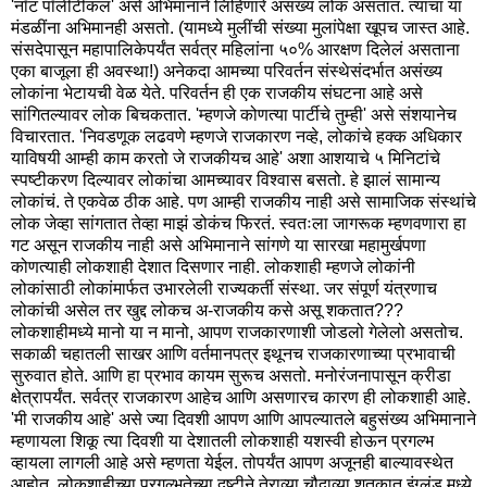
'नॉट पॉलीटीकल' असे अभिमानाने लिहिणारे असंख्य लोक असतात. त्याचा या
मंडळींना अभिमानही असतो. (यामध्ये मुलींची संख्या मुलांपेक्षा खूपच जास्त आहे.
संसदेपासून महापालिकेपर्यंत सर्वत्र महिलांना ५०% आरक्षण दिलेलं असताना
एका बाजूला ही अवस्था!) अनेकदा आमच्या परिवर्तन संस्थेसंदर्भात असंख्य
लोकांना भेटायची वेळ येते. परिवर्तन ही एक राजकीय संघटना आहे असे
सांगितल्यावर लोक बिचकतात. 'म्हणजे कोणत्या पार्टीचे तुम्ही' असे संशयानेच
विचारतात. 'निवडणूक लढवणे म्हणजे राजकारण नव्हे, लोकांचे हक्क अधिकार
याविषयी आम्ही काम करतो जे राजकीयच आहे' अशा आशयाचे ५ मिनिटांचे
स्पष्टीकरण दिल्यावर लोकांचा आमच्यावर विश्वास बसतो. हे झालं सामान्य
लोकांचं. ते एकवेळ ठीक आहे. पण आम्ही राजकीय नाही असे सामाजिक संस्थांचे
लोक जेव्हा सांगतात तेव्हा माझं डोकंच फिरतं. स्वतःला जागरूक म्हणवणारा हा
गट असून राजकीय नाही असे अभिमानाने सांगणे या सारखा महामुर्खपणा
कोणत्याही लोकशाही देशात दिसणार नाही. लोकशाही म्हणजे लोकांनी
लोकांसाठी लोकांमार्फत उभारलेली राज्यकर्ती संस्था. जर संपूर्ण यंत्रणाच
लोकांची असेल तर खुद्द लोकच अ-राजकीय कसे असू शकतात???
लोकशाहीमध्ये मानो या न मानो, आपण राजकारणाशी जोडलो गेलेलो असतोच.
सकाळी चहातली साखर आणि वर्तमानपत्र इथूनच राजकारणाच्या प्रभावाची
सुरुवात होते. आणि हा प्रभाव कायम सुरूच असतो. मनोरंजनापासून क्रीडा
क्षेत्रापर्यंत. सर्वत्र राजकारण आहेच आणि असणारच कारण ही लोकशाही आहे.
'मी राजकीय आहे' असे ज्या दिवशी आपण आणि आपल्यातले बहुसंख्य अभिमानाने
म्हणायला शिकू त्या दिवशी या देशातली लोकशाही यशस्वी होऊन प्रगल्भ
व्हायला लागली आहे असे म्हणता येईल. तोपर्यंत आपण अजूनही बाल्यावस्थेत
आहोत. लोकशाहीच्या प्रगल्भतेच्या दृष्टीने तेराव्या चौदाव्या शतकात इंग्लंड मध्ये