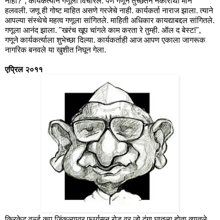
नाही?", कार्यकर्त्याने गणूला विचारले. पण गणूने तुच्छतेने नकारार्थी मान
हलवली. जणू ही गोष्ट माहित असणे गरजेचे नाही. कार्यकर्ता नाराज झाला. त्याने
आपल्या संस्थेचे महत्व गणूला सांगितले. माहिती अधिकार कायद्याबद्दल सांगितले.
गणूला आनंद झाला. "खरंच खूप चांगले काम करता रे तुम्ही. ऑल द बेस्ट!",
गणूने कार्यकर्त्याला शुभेच्छा दिल्या. कार्यकर्ताही आज आपण एकाला जागरूक
नागरिक बनवले या खुशीत निघून गेला.
एप्रिल २०११
क्रिकेट वर्ल्ड कप जिंकल्यावर फर्ग्युसन रोड वर जो दंगा घातला होता त्यातले