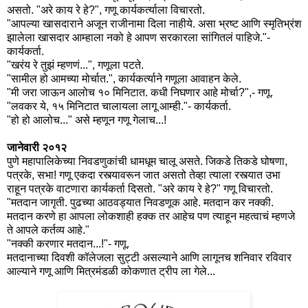
असतो. "अरे काय रे हे?", गणू कार्यकर्त्याला विचारतो.
"आपल्या खासदाराने अजून राजीनामा दिला नाहीये. असा भ्रष्ट आणि स्मृतिभ्रंश
झालेला खासदार आम्हाला नको हे आपण सरकारला सांगितलं पाहिजे."-
कार्यकर्ता.
"खरंय रे तुझं म्हणणं...", गणूला पटते.
"सामील हो आमच्या मोर्चात.", कार्यकर्त्याने गणूला आवाहन केले.
"मी जरा जाऊन आलोच १० मिनिटात. कधी निघणार आहे मोर्चा?",- गणू.
"लवकर ये, १५ मिनिटात चालायला लागू आम्ही."- कार्यकर्ता.
"हो हो आलोच..." असे म्हणून गणू गेलाच...!
जानेवारी २०१२
पुणे महापालिकेच्या निवडणुकांची धामधूम चालू असते. जिकडे तिकडे घोषणा,
पत्रके, सभा! गणू एकदा रस्त्यावरून जात असतो तेव्हा त्याला रस्त्यात उभा
राहून पत्रके वाटणारा कार्यकर्ता दिसतो. "अरे काय रे हे?" गणू विचारतो.
"मतदान जागृती. पुढच्या आठवड्यात निवडणूक आहे. मतदान कर नक्की.
मतदान करणे हा आपला लोकशाही हक्क तर आहेच पण त्याहून महत्वाचं म्हणजे
ते आपले कर्तव्य आहे."
"नक्की करणार मतदान...!"- गणू.
मतदानाच्या दिवशी कॉलेजला सुट्टी असल्याने आणि लागूनच शनिवार रविवार
आल्याने गणू आणि मित्रमंडळी कोकणात ट्रीप ला गेले...