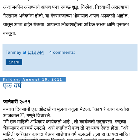
अ-राजकीय असण्याने आपण फार स्वच्छ शुद्ध, निरपेक्ष, निस्वार्थी असल्याचा
गैरसमज अनेकांना होतो. या गैरसमजाच्या भोवऱ्यात आपण अडकलो आहोत.
यातून आता बाहेर येऊया. आपल्या लोकशाहीला अधिक सक्षम आणि प्रगल्भ
बनवूया.
Tanmay
at
1:19 AM
4 comments:
Share
Friday, August 19, 2011
एक वर्ष
जानेवारी २०११
बऱ्याच दिवसांनी एक ओळखीचा मुलगा गणूला भेटला. "काय रे काय करतोस
आजकाल?", गणूने विचारले.
"मी एक माहिती अधिकार कार्यकर्ता आहे", तो कार्यकर्ता उद्गारला. गणूच्या
चेहऱ्यावर आश्चर्य उमटले. असे काहीतरी शब्द तो प्रथमच ऐकत होता. "अरे
माहिती अधिकार कायदा येऊन साडेपाच वर्ष उलटली तुला हा कायदा माहित