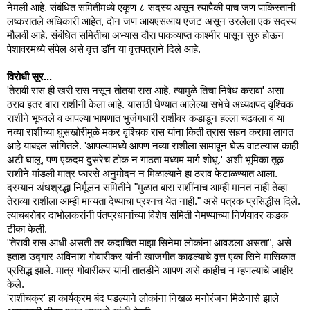
नेमली आहे. संबंधित समितीमध्ये एकूण ८ सदस्य असून त्यापैकी पाच जण पाकिस्तानी
लष्करातले अधिकारी आहेत, दोन जण आयएसआय एजंट असून उरलेला एक सदस्य
मौलवी आहे. संबंधित समितीचा अभ्यास दौरा पाकव्याप्त काश्मीर पासून सुरु होऊन
पेशावरमध्ये संपेल असे वृत्त डॉन या वृत्तपत्राने दिले आहे.
विरोधी सूर...
'तेरावी रास ही खरी रास नसून तोतया रास आहे, त्यामुळे तिचा निषेध करावा' असा
ठराव इतर बारा राशींनी केला आहे. यासाठी घेण्यात आलेल्या सभेचे अध्यक्षपद वृश्चिक
राशीने भूषवले व आपल्या भाषणात भुजंगधारी राशीवर कडाडून हल्ला चढवला व या
नव्या राशीच्या घुसखोरीमुळे मकर वृश्चिक रास यांना किती त्रास सहन करावा लागत
आहे याबद्दल सांगितले. 'आपल्यामध्ये आपण नव्या राशीला सामावून घेऊ वाटल्यास काही
अटी घालू, पण एकदम दुसरेच टोक न गाठता मध्यम मार्ग शोधू.' अशी भूमिका तूळ
राशीने मांडली मात्र फारसे अनुमोदन न मिळाल्याने हा ठराव फेटाळण्यात आला.
दरम्यान अंधश्रद्धा निर्मूलन समितीने "मुळात बारा
राशींनाच
आम्ही मानत नाही तेव्हा
तेराव्या राशीला आम्ही मान्यता देण्याचा प्रश्नच येत नाही." असे पत्रक प्रसिद्धीस दिले.
त्याचबरोबर दाभोलकरांनी पंतप्रधानांच्या विशेष समिती नेमण्याच्या निर्णयावर कडक
टीका केली.
"तेरावी रास आधी असती तर कदाचित माझा सिनेमा लोकांना आवडला असता", असे
हताश उद्गार अविनाश गोवारीकर यांनी खाजगीत काढल्याचे वृत्त एका सिने मासिकात
प्रसिद्ध झाले. मात्र गोवारीकर यांनी तातडीने आपण असे काहीच न म्हणल्याचे जाहीर
केले.
'राशीचक्र' हा कार्यक्रम बंद पडल्याने लोकांना निखळ मनोरंजन मिळेनासे झाले