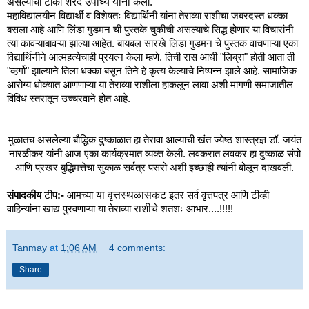
शरद उपाध्ये यांनी
असल्याची टीका
केली.
महाविद्यालयीन विद्यार्थी व विशेषतः विद्यार्थिनी यांना तेराव्या राशीचा जबरदस्त धक्का
बसला आहे आणि लिंडा गुडमन ची पुस्तके चुकीची असल्याचे सिद्ध होणार या विचारांनी
त्या कावऱ्याबावऱ्या झाल्या आहेत. बायबल सारखे लिंडा गुडमन चे पुस्तक
वाचणाऱ्या
एका
विद्यार्थिनीने आत्महत्येचाही प्रयत्न केला म्हणे. तिची रास आधी "लिब्रा" होती आता ती
"व्हर्गो" झाल्याने तिला धक्का बसून तिने हे कृत्य केल्याचे निष्पन्न झाले आहे. सामाजिक
आरोग्य धोक्यात आणणाऱ्या या तेराव्या राशीला हाकलून लावा अशी मागणी समाजातील
विविध स्तरातून उच्चरवाने होत आहे.
मुळातच असलेल्या बौद्धिक दुष्काळात हा तेरावा आल्याची खंत ज्येष्ठ शास्त्रज्ञ डॉ. जयंत
नारळीकर यांनी आज एका कार्यक्रमात व्यक्त केली. लवकरात लवकर हा दुष्काळ संपो
आणि प्रखर बुद्धिमत्तेचा सुकाळ सर्वत्र पसरो अशी इच्छाही त्यांनी बोलून दाखवली.
या वृत्तस्थळासकट
संपादकीय
टीप
:
-
आमच्या
इतर सर्व वृत्तपत्र आणि टीव्ही
राशीचे
वाहिन्यांना खाद्य पुरवणाऱ्या या तेराव्या
शतशः आभार....!!!!!
Tanmay
at
1:06 AM
4 comments:
Share