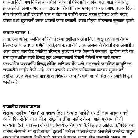
मान्यता दिली. पण तिथेही या राशीने "कोणाची मेहेरबानी नकोय. मला माझे जन्मसिद्ध
हक्क हवेत" असा बाणेदारपणा दाखवत "तेरावी" रास म्हणवून घ्यायला साफ नकार दिला.
मीन नंतरची अशी शेवटची रास न होता या राशीने सरळ सरळ वृश्चिक आणि मकर
यांच्या मध्ये घुसखोरी करत आपली जागा बनवली. सबब मोठ्या भांडणाला सुरुवात झाली.
जगभर स्वागत..!!
जगातल्या अनेक ज्योतिष वगैरेंनी तेराव्या राशीला पाठींबा दिला असून आता अतिशय
क्लिष्ट आणि अवघड गणिती प्रक्रिया करता येणे शक्य असल्याने तेरावी रास असावीच
असा ठराव जागतिक ज्योतिष परिषदेने नुकताच पास केल्याचे समजले. इतकेच नव्हे तर
बारा प्रस्थापित राशी विरुद्ध एक अन्यायाखाली पिचली गेलेली रास याचे स्वरूप
प्रस्थापित उच्चवर्गीय विरुद्ध शोषित कनिष्ठवर्गीय असे असल्याचे जागतिक कम्युनिस्ट
चळवळीने जाहीर केले आहे. अशा प्रकारे भरगोस पाठिंब्याच्या बळावर भुजंगधारी
राशीला ३६० अंशाच्या आकाशात विशेष आरक्षण देण्याची मागणी होत असल्याचे दिसून
आले आहे.
राजकीय उलथापालथ
तेराव्या राशीचा "शोध" लागताच तिला देण्यात आलेले मराठी नाव पाहून मनसे
आणि शिवसेनेने या राशीला संपूर्ण पाठींबा जाहीर केला आहे. प्रथम कोणी
मान्यता दिली यावरून दोन्ही पक्षांमध्ये आरोपांच्या फैरी झडत आहेत. काँग्रेस च्या
वरिष्ठ नेत्यांनी या राशीबाबत "इटली" मधील शिलालेखात असलेले उल्लेख पाहून
ताबडतोब मान्यता दिली आहे. भाजप ने यावर अद्याप मौन बाळगले असून 'या