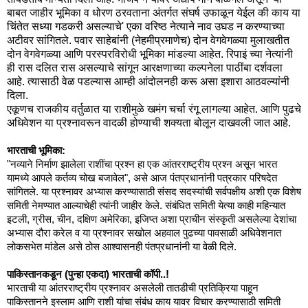
बाबत जाहीर भूमिका व धोरण ठरवताना अंतर्गत संघर्ष उफाळून येईल की काय या
चिंतेत सध्या गडकरी असल्याचे' एका वरिष्ठ नेत्याने नाव उघड न करण्याच्या
अटीवर सांगितले. पवार साहेबांनी (नेहमीप्रमाणेच) दोन वेगवेगळ्या मुलाखतीत
दोन वेगवेगळ्या आणि परस्परविरोधी भूमिका मांडल्या आहेत. रिपाइं च्या नेत्यांनी
ही रास दलित रास असल्याचे सांगून आरक्षणाच्या कल्पनेला पाठींबा दर्शवला
आहे. त्यासाठी वेळ पडल्यास आम्ही आंदोलनही करू असा इशारा आठवल्यांनी
दिला.
एकूणच राजकीय वर्तुळात या राशीमुळे खमंग चर्चा रंगू लागल्या आहेत. आणि पुढचे
अधिवेशन या प्रश्नावरून वादळी होण्याची शक्यता बोलून दाखवली जात आहे.
भारताची भूमिका:
"नव्याने निर्माण झालेला राशींचा प्रश्न हा एक आंतरराष्ट्रीय प्रश्न असून भारत
यामध्ये आपले कर्तव्य चोख बजावेल", असे आज पंतप्रधानांनी पत्रकार परिषदेत
सांगितले. या प्रश्नावर अभ्यास करण्यासाठी संसद सदस्यांची सर्वपक्षीय अशी एक विशेष
समिती नेमण्यात आल्याचेही त्यांनी जाहीर केले. संबंधित समिती येत्या काही महिन्यात
इटली, ग्रीस, चीन, दक्षिण अमेरिका, इजिप्त अशा प्राचीन संस्कृती असलेल्या देशांचा
अभ्यास दौरा करेल व या प्रश्नावर सखोल अहवाल पुढच्या पावसाळी अधिवेशनात
लोकसभेत मांडेल असे ठोस आश्वासनही पंतप्रधानांनी या वेळी दिले.
पाकिस्तानकडून (पुन्हा एकदा) भारताची कॉपी..!
भारताची या आंतरराष्ट्रीय प्रश्नावर असलेली तातडीची प्रतिक्रिया पाहून
पाकिस्तानने इस्लाम आणि राशी यांचा संबंध काय यावर विचार करण्यासाठी समिती