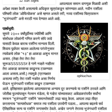
12 Sun Signs
आपल्याला समान वागणूक मिळावी अशी
अपेक्षा व्यक्त केली असल्याचे अधिकृत सूत्रांकडून सांगण्यात आले. नवीन राशीला
पश्चिमी लोक 'ओफियोकस' असे म्हणत असले तरी, नव्या राशीच्या चित्रावरून
"भुजंगधारी" असे मराठी नाव देण्यात आले आहे.
पार्श्वभूमी:
सुमारे २३०० वर्षांपूर्वीच्या ज्योतिषी आणि
संशोधक लोकांनी गणित करणे सोपे जावे
यासाठी केवळ बाराच राशींना मान्यता दिली.
शिवाय पूर्वापार चालत आलेल्या परंपरेनुसार
त्यावेळचे लोक "१३" हा आकडा अशुभ मानत
असत. (तेव्हा तेरा तेरा तेरा
सुरूऊSSSSSSर हे गाणे नव्हते नाहीतर
तेरा आकडा कायमचा काढूनच टाकण्यात
आला असता.असो.) त्यामुळे (प्रत्यक्षात
ophiuchus
असल्या तरी) तेरा राशी नकोत असा निर्णय
घेऊन भुजंगधारी राशीला काढून टाकण्यात
आले. इतिहासात झालेल्या आपल्यावरचा अन्याय दूर करण्याचे या राशीने ठरवले आणि
जोतीबा फुल्यांपासून नेल्सन मंडेला, चे गव्हेरा यांच्यासकट आंबेडकरांपर्यंत सर्वांना
स्मरून "भुजंगधारी" राशीने 'समानतेसाठी' लढा चालू केला. आपला लढा तीव्र
करतानाच "सत्यशोधक" समाज त्या राशीला उपयोगी पडला... आपल्या बद्दलचे सर्व
ऐतिहासिक सत्य या राशीने जगासमोर ठेवले. अखेर जगाने तेराव्या भुजंगधारी राशीला