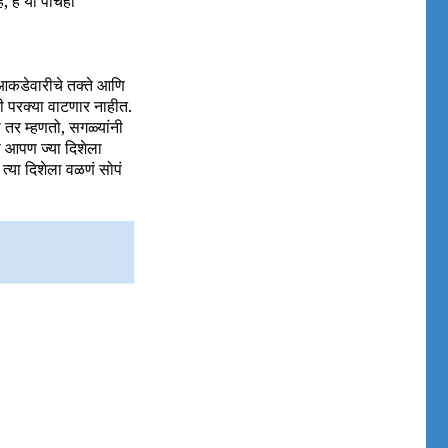
, हे या पाचही
, आकडेवारीचे तक्ते आणि
टी परक्या वाटणार नाहीत.
ी तर म्हणतो, सगळ्यांनी
ण आपण ज्या दिशेला
्या दिशेला वळणं सोपं