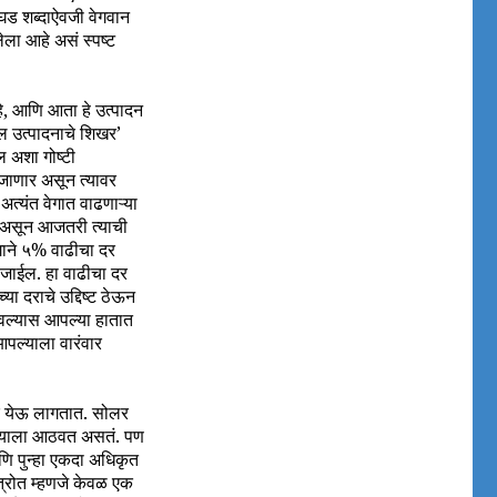
वघड शब्दाऐवजी वेगवान
ेला आहे असं स्पष्ट
हे, आणि आता हे उत्पादन
ेल उत्पादनाचे शिखर’
ल अशा गोष्टी
जाणार असून त्यावर
्यंत वेगात वाढणाऱ्या
र असून आजतरी त्याची
गाने ५% वाढीचा दर
न जाईल. हा वाढीचा दर
 दराचे उद्दिष्ट ठेऊन
ेवल्यास आपल्या हातात
आपल्याला वारंवार
चार येऊ लागतात. सोलर
आपल्याला आठवत असतं. पण
णि पुन्हा एकदा अधिकृत
त्रोत म्हणजे केवळ एक