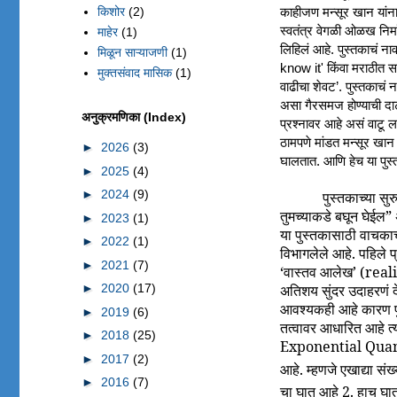
किशोर
(2)
काहीजण मन्सूर खान यांन
स्वतंत्र वेगळी ओळख निर्
माहेर
(1)
लिहिलं आहे. पुस्तकाचं
मिळून साऱ्याजणी
(1)
know it' किंवा मराठीत 
मुक्तसंवाद मासिक
(1)
वाढीचा शेवट’. पुस्तकाचं 
असा गैरसमज होण्याची दाट 
अनुक्रमणिका (Index)
प्रश्नावर आहे असं वाटू 
ठामपणे मांडत मन्सूर खान 
►
2026
(3)
घालतात. आणि हेच या पुस्
►
2025
(4)
►
2024
(9)
पुस्तकाच्या सु
तुमच्याकडे बघून घेईल” 
►
2023
(1)
या पुस्तकासाठी वाचका
►
2022
(1)
विभागलेले आहे. पहिल
►
2021
(7)
‘वास्तव आलेख’ (real
►
2020
(17)
अतिशय सुंदर उदाहरणं द
आवश्यकही आहे कारण पु
►
2019
(6)
तत्वावर आधारित आहे त्य
►
2018
(25)
Exponential Quantit
►
2017
(2)
आहे. म्हणजे एखाद्या सं
►
2016
(7)
चा घात आहे 2. हाच घ