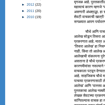
मृगजळ आहे. पुस्तकातील
►
2012
(22)
महत्वाचं कारण म्हणजे 
►
2011
(20)
असणारी अंधश्रद्धा. हा
शेवटी वाचकाची खात्री 
►
2010
(19)
सगळ्यात आपण पर्यावरणा
चौथे आणि पाचव
आलेख सोडून तिसरा आलेख
प्रकरणात आहे. मात्र अ
‘तिसरा आलेख’ हा निसर्
नाही. किंवा तो आलेख आल
आलेखाची संकल्पना पुरेश
असताना हे चौथे प्रकरण
कारणमीमांसा नसल्याने 
वाचकाला पटवून देण्या
आहे. साहजिकच चौथे महत
पाचव्या प्रकरणासाठी ले
आलेख’ आणि ‘वास्तव आल
पुस्तकाचा आलेख नक्कीच
लेखक शेवटच्या प्रकरणा
सांगितल्यास वाचक हा त्