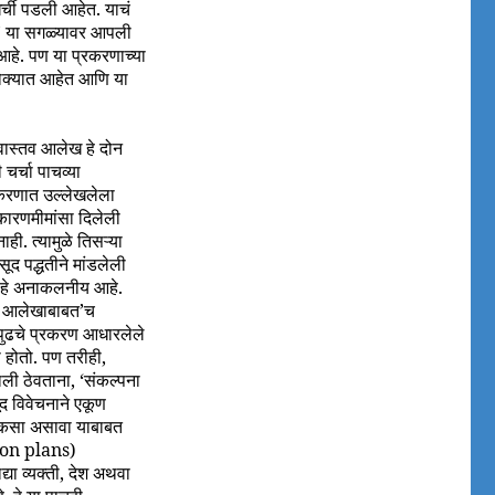
र्ची पडली आहेत. याचं
लच’ या सगळ्यावर आपली
आहे. पण या प्रकरणाच्या
धोक्यात आहेत आणि या
वास्तव आलेख हे दोन
र्चा पाचव्या
्रकरणात उल्लेखलेला
कारणमीमांसा दिलेली
ी. त्यामुळे तिसऱ्या
ूद पद्धतीने मांडलेली
वं हे अनाकलनीय आहे.
या आलेखाबाबत’च
पुढचे प्रकरण आधारलेले
 होतो. पण तरीही,
ाली ठेवताना, ‘संकल्पना
द विवेचनाने एकूण
न कसा असावा याबाबत
ction plans)
या व्यक्ती, देश अथवा