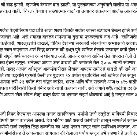
ची वाढ झाली. म्हणजेच वेगवान वाढ झाली. या पुस्तकाच्या अनुषंगाने घातीय या अ
 हरकत नाही. ‘निरंतर वेगवान संख्यात्मक वाढ’ या तत्वावर संकल्पना आलेख आधारल
णजेच पेट्रोलियम पदार्थांचे आता शक्य तितके सर्वात जास्त उत्पादन घेऊन झाले आ
त जाणार आहे’ असे भयावह वास्तव मांडणाऱ्या दुसऱ्या प्रकरणाचे नाव आहे- ‘खनिजत
वारी, शास्त्रज्ञांचे दाखले, विविध देशांच्या सरकारी संस्थांच्या अभ्यासाचे अहवा
ूर खान सप्रमाण असं सिद्ध करतात की इथून पुढे खनिज तेलाचे उत्पादन कमी होत 
ंपूर्ण अर्थव्यवस्था आज धोक्यात आहे. आजवर आपण खनिज तेल वापरात गेलो ते अत
े मुख्य इंधन म्हणून. अनेकदा आपण असं वाचतो की जगातले तेल २०५० साली संपणा
ाही. मात्र अत्यंत अधिकृत आकडेवारीसह लेखक आपल्यासमोर हे मांडतो की सर्व ज
त्या पद्धतीने प्रगती केली तर पुढच्या १४ वर्षात पृथ्वीवरील सर्व खनिज तेल संपू
आणला तरी २३ वर्षात तेल संपून जाईल. भारत आणि चीन सरकारे आज ७-८% वाढीच्या
ता परिस्थिती किती गंभीर आहे याची कल्पना यावी. सर्व जगाने ७% वाढीचा दर ठ
 आपण ‘तेल संपेल तेव्हा बघून घेऊ’ या भ्रमात राहणं धोक्याचं आहे हे मन्सूर खान 
्थिती विषद केल्यावर आपल्या मनात साहजिकच ‘पर्यायी उर्जा स्त्रोत’ याविषयी वि
गैरे विषयी अपण वाचलेलं असतं. हेच भविष्य आहे असंही कोणीतरी ठासून म्हणलेलं 
पर्यायी उर्जा स्त्रोत टिकू शकतील का असा प्रश्न मन्सूर खान उपस्थित करतात. आ
मांसेसह ते आपल्याला सांगतात की तेलाला पर्याय म्हणून उभे राहणारे हे उर्जा स्