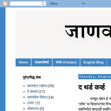
Home
लेखकाविषयी
संपर्क (Contact)
English Blog
पूर्वप्रसिद्ध लेख
Tuesday, Augus
द थर्ड कर्व्ह
महाराष्ट्र टाईम्स
(33)
दै.सकाळ
(17)
साप्ताहिक विवेक
(14)
मन्सूर खान हे
ORF
(7)
‘जोश’ या चित्रपटांचा दिग्
लोकप्रभा
(5)
सहनिर्माता म्हणूनही काह