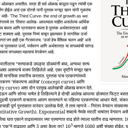
ा ओळखत असतील. मात्र ही सर्व ओळख बाजूला पडून त्यांची एक
माण होईल असं एक दोनशे पानी पुस्तक मन्सूर खान यांनी नुकतंच
 नाव आहे- ‘The Third Curve- the end of growth as we
सांगायचे तर ‘तिसरा आलेख- आपल्याला माहीत असलेल्या आर्थिक
नाव बघता आणि प्रस्तावना बघता हे पुस्तक अर्थशास्त्रावर आहे
शक्यता आहे. पुस्तक निम्मं वाचून झाल्यावर हे जागतिक उर्जा
लागतं पण हाही एक गैरसमजच. ‘उर्जा हेच वैश्विक चलन आहे’ असे
या पुस्तकात उर्जा, पर्यावरण आणि अर्थशास्त्र या सगळ्यांची सांगड
तकाचं सगळ्यात महत्वाचं वेगळेपण आहे.
रुवातीलाच “सत्याकडे उघड्या डोळ्यांनी बघा, अन्यथा सत्य
अशा आशयाचे वाक्य लिहिलेले आहे. एका दृष्टीने मन्सूर खान
ची मानसिक तयारीच करतात. पुस्तक पाच प्रकरणांमध्ये
े प्रकरण ‘संकल्पना आलेख’ (concept curve) आणि
ity curve) अशा दोन प्रमुख आलेखांची ओळख करून देते.
ेऊन आणि सोप्या भाषेत हे लिहिल्याने हे दोन्ही आलेख आपल्या डोक्यात फिट्ट बस
ढची प्रकरणे वाचताना आपण सातत्याने या पहिल्या प्रकरणांचा आधार घेतो. संकल
ाचाही पूर्ण पुस्तकात वारंवार उल्लेख येतो. ते तत्व म्हणजे – निरंतर वेगवान संख्
ative Growth). Exponential शब्दाचे नेमके मराठी भाषांतर वेगवान असे 
ख्येचा घात एकाने वाढवल्यावर ज्या प्रमाणात वाढ होते त्याला घातीय वाढ म्हणतात. 
3
ात ‘एक’ने वाढवला आणि 3 असा केला तर? 10
म्हणजे 1000 अशी संख्या होईल. घ