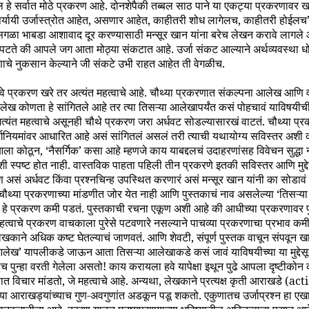
 हे सर्वात मोठे प्रकरण आहे. दोनशेपैकी तब्बल साठ पाने या एकट्या प्रकरणावर ख
‘पर्यायी उर्जास्त्रोत आहेत, असणार आहेत, काहीतरी शोध लागेलच, काहीतरी होई
 सगळा भाबडा आशावाद दूर करण्यासाठी मन्सूर खान यांना बरेच लेखन करावे लागले 
पटते की आपले जग आता मोठ्या संकटात आहे. उर्जा संकट आल्याने अर्थव्यवस्था 
चे नुकसान केल्याने जी संकटे उभी राहत आहेत ती वेगळीच.
े प्रकरण खरे तर अत्यंत महत्वाचे आहे. चौथ्या प्रकरणात संकल्पना आलेख आणि 
 कोणता हे सांगितले आहे तर त्या तिसऱ्या आलेखापर्यंत कसं पोहचावं याविषयीची च
त्यंत महत्वाचे असूनही चौथे प्रकरण जरा अर्धवट सोडल्यासारखं वाटतं. चौथ्या प
गनियमांवर आधारित आहे असं सांगितलं असलं तरी त्याची यथायोग्य सविस्तर अशी 
ा कोठून, ‘नैसर्गिक’ कसा आहे म्हणजे काय याबद्दलचं उदाहरणांसह विवेचन सुद्धा नाह
ी स्पष्ट होत नाही. वास्तविक पाहता पहिली तीन प्रकरणे इतकी सविस्तर आणि मुद्देस
 असं अर्धवट किंवा प्रश्नचिन्ह उपस्थित करणारं असं मन्सूर खान यांनी का सोडा
चौथ्या प्रकरणाच्या मांडणीत जोर येत नाही आणि पुस्तकाचं नाव असलेल्या ‘तिसऱ्
त हे प्रकरण कमी पडतं. पुस्तकाची रचना एकूण अशी आहे की आधीच्या प्रकरणावर 
्वाचे प्रकरण वाचकाला पुरेसे पटवणारे नसल्याने पाचव्या प्रकरणाचा प्रभाव कमी
खकाने अधिक कष्ट घेतल्याचं जाणवतं. आणि शेवटी, संपूर्ण पुस्तक वाचून संपवून ख
ेख’ यापलीकडे जाऊन आता तिसऱ्या आलेखाकडे कसं जावं याविषयीच्या या मुद्देसू
 पुन्हा वरती गेलेला असतो! काय करायला हवे यापेक्षा इथून पुढे आपला दृष्टीको
त विचार मांडतो, जे महत्वाचे आहे. अन्यथा, लेखकाने प्रत्यक्ष कृती आराखडे (a
या आराखड्यांच्याच गुण-अवगुणांत अडकून पडू शकतो. एकुणातच उर्जाप्रश्न हा एखाद्