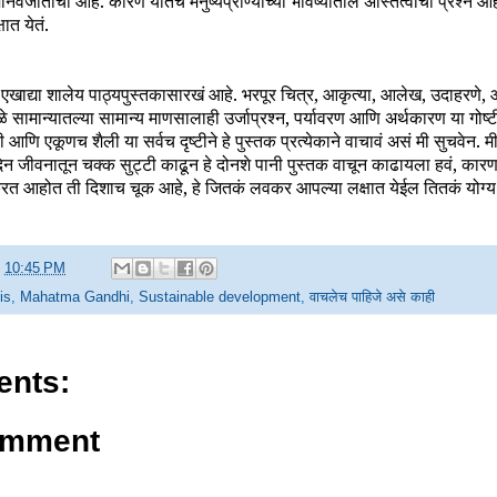
ानवजातीचा आहे. कारण यातच मनुष्यप्राण्याच्या भविष्यातील अस्तित्वाचा प्रश्न आहे
ात येतं.
’ हे एखाद्या शालेय पाठ्यपुस्तकासारखं आहे. भरपूर चित्र, आकृत्या, आलेख, उदाहरणे
 सामान्यातल्या सामान्य माणसालाही उर्जाप्रश्न, पर्यावरण आणि अर्थकारण या गोष्
आणि एकूणच शैली या सर्वच दृष्टीने हे पुस्तक प्रत्येकाने वाचावं असं मी सुचवेन. म
िन जीवनातून चक्क सुट्टी काढून हे दोनशे पानी पुस्तक वाचून काढायला हवं, कार
रत आहोत ती दिशाच चूक आहे, हे जितकं लवकर आपल्या लक्षात येईल तितकं योग्य त
t
10:45 PM
is
,
Mahatma Gandhi
,
Sustainable development
,
वाचलेच पाहिजे असे काही
nts:
omment