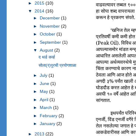
►
2015
(10)
वाढवल्यावर तब्बल ९०० 
हा सोपा शब्द वापरायला
▼
2014
(16)
करून हे प्रकरण संपते.
►
December
(1)
►
November
(2)
‘खनिज तेल म्ह
►
October
(1)
प्रतिवर्षी कमी कमी हो
(Peak Oil). विविध आकडे
►
September
(1)
आपल्यासमोर मांडत मन्स
▼
August
(2)
आधारित असलेली आपली स
द थर्ड कर्व्ह
आपल्या अर्थव्यवस्थेच
सोला(र)पूरची प्रयोगशाळा
चिंता करण्याचे कारण न
ठेवला आणि आज होते आहे 
►
July
(1)
अगदी ३% पर्यंत खाली 
►
June
(1)
घोडदौड करत आहेत हे बघ
►
May
(1)
अवघी १० वर्षे आहेत आणि
सांगतात.
►
April
(1)
►
March
(1)
इथपर्यंत परिस
►
February
(2)
एनर्जी, विंड एनर्जी व
►
January
(2)
तेल नसलेल्या जगात हे 
आकडेवारीसह आणि कारणमी
►
2013
(22)