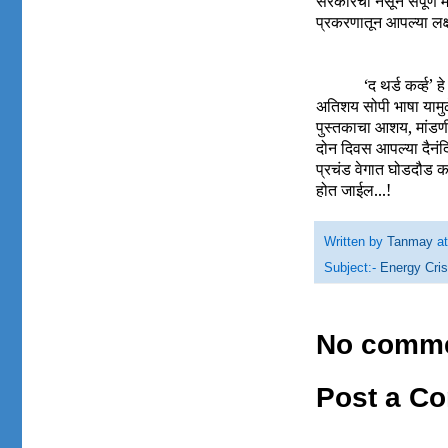
सरकारचा नसून संपूर्ण म
प्रकरणातून आपल्या लक्ष
‘द थर्ड कर्व्ह
अतिशय सोपी भाषा यामुळे
पुस्तकाचा आशय, मांडणी 
दोन दिवस आपल्या दैनंद
प्रचंड वेगात घोडदौड क
होत जाईल...!
Written by
Tanmay
a
Subject:-
Energy Cris
No comme
Post a C