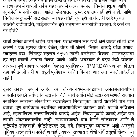
कारण म्हणजे आपली सर्वच शहरं म्हणजे अत्यंत बकाल, नियोजनशून्य, आणि
सुजलेली मानवी वसाहत आहेत. खेड्यातला टुमदार शांतपणाही इथे नाही, आणि
नियोजनबद्ध उर्जेने सळसळणाऱ्या शहराचेही गुण इथे नाहीत. ही आहे प्रचंड
संख्येने दाटीवाटीने, नाईलाजानेच इथे राहणाऱ्या माणसांची वसाहत. हे असं का
बरं होतं?
याची अनेक कारणं आहेत. पण मला प्राधान्याने लक्ष द्यावं असं वाटतं ती ही चार
कारणं : एक म्हणजे योग्य वेळेत, योग्य ती धोरणं, नियम, कायदे यांचा अभाव.
उदाहरण बघा, सिंगापूर शहरात १९७१ साली बनलेल्या विकास आराखड्याचा
दर दहा वर्षांनी आढावा घेतला जातो, आणि आवश्यक ते बदल केले जातात.
आपल्या पुणे महानगर प्रदेश विकास प्राधिकरण (PMRDA) स्थापन होऊन
दहा वर्ष झाली तरी या संपूर्ण प्रदेशाचा अंतिम विकास आराखडा बनलेलादेखील
नाही!
दुसरं कारण म्हणजे आहेत त्या धोरण-नियम-कायद्यांच्या अंमलबजावणीच्या
बाबतीत आपले सर्वपक्षीय उदासीन नेते. याचं सर्वात मोठं उदाहरण म्हणजे राज्यात
स्थानिक स्वराज्य संस्थांच्या रखडलेल्या निवडणुका. काही शहरांनी पाच पाच
वर्षांचा पूर्ण कार्यकाळ स्थानिक लोकशाहीविना काढला आहे. म्हणजे संविधान
आहे, महापालिका नगरपालिकांचे कायदे आहेत, निवडणुकांचे कायदे आहेत पण
त्याची अंमलबजावणीच नाही. न्यायालयातले वाद वेगाने सोडवावेत आणि ते
सुटेपर्यंत लोकशाही व्हेंटिलेटरवर ठेवू नये, निवडणुका घ्याव्यात अशी आग्रही
भूमिका सरकारने मांडलेलीच नाही. कारण राज्यात सत्तेची संगीतखुर्ची खेळणाऱ्या