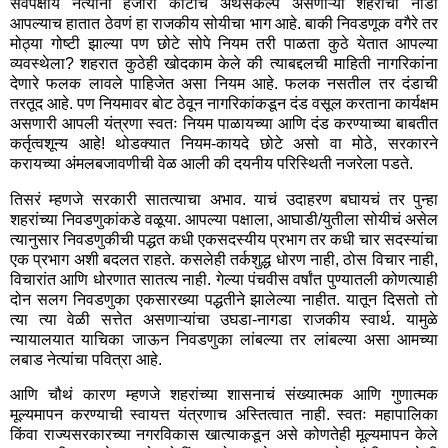
सर्वपक्षीय नेत्यांना हजारो कोटींचे अर्थसंकल्प असणाऱ्या शहरांची नाडी
आपल्याच हातात ठेवणं हा राजकीय सोयीचा भाग आहे. बाकी निवडणूक वगैरे तर
मोठ्या गोष्टी झाल्या पण छोटे सोपे नियम तरी पाळता कुठे येतात आपल्या
व्यवस्थेला? शहरात कुठेही खोदकाम केले की त्याबद्दलची माहिती नागरिकांना
देणारे फलक लावले पाहिजेत असा नियम आहे. फलक नसतील तर दंडाची
तरतूद आहे. पण नियमावर बोट ठेवून नागरिकांकडून दंड वसूल करताना कार्यक्षम
असणारी आपली यंत्रणा स्वतः नियम पाळायच्या आणि दंड करण्याच्या बाबतीत
कर्तृत्वशून्य आहे! थोडक्यात नियम-कायदे छोटे असो वा मोठे, सरकारने
करायच्या अंमलबजावणीची वेळ आली की दयनीय परिस्थिती नजरेला पडते.
तिसरं म्हणजे सरकारी सातत्याचा अभाव. याचं उदाहरण बघायचं तर पुन्हा
शहरांच्या निवडणुकांकडे वळूया. आपल्या पक्षाला, आघाडी/युतीला सोयीचं असेल
त्यानुसार निवडणुकीची पद्धत कधी एकसदस्यीय प्रभाग तर कधी चार सदस्यांचा
एक प्रभाग अशी बदलत राहते. कसलेही तर्कशुद्ध धोरण नाही, ठोस विचार नाही,
विचारांत आणि धोरणात सातत्य नाही. गेल्या पंचवीस वर्षांत पुण्यातली कोणत्याही
दोन सलग निवडणुका एकसारख्या पद्धतीने झालेल्या नाहीत. यातून दिसतो तो
त्या त्या वेळी सत्तेत असणाऱ्यांचा उघडा-नागडा राजकीय स्वार्थ. यामुळे
न्यायालयात याचिका जाऊन निवडणुका लांबल्या तर लांबल्या असा आमच्या
लबाड नेत्यांचा पवित्रा आहे.
आणि चौथं कारण म्हणजे शहरांच्या शासनाचं संख्यात्मक आणि गुणात्मक
मूल्यमापन करण्याची स्वायत्त यंत्रणाच अस्तित्वात नाही. स्वतः महापालिका
किंवा राज्यसरकारच्या नगरविकास खात्याकडून असे कोणतेही मूल्यमापन केले