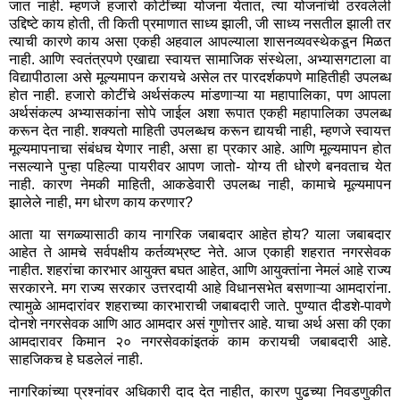
जात नाही. म्हणजे हजारो कोटींच्या योजना येतात, त्या योजनांची ठरवलेली
उद्दिष्टे काय होती, ती किती प्रमाणात साध्य झाली, जी साध्य नसतील झाली तर
त्याची कारणे काय असा एकही अहवाल आपल्याला शासनव्यवस्थेकडून मिळत
नाही. आणि स्वतंत्रपणे एखाद्या स्वायत्त सामाजिक संस्थेला, अभ्यासगटाला वा
विद्यापीठाला असे मूल्यमापन करायचे असेल तर पारदर्शकपणे माहितीही उपलब्ध
होत नाही. हजारो कोटींचे अर्थसंकल्प मांडणाऱ्या या महापालिका, पण आपला
अर्थसंकल्प अभ्यासकांना सोपे जाईल अशा रूपात एकही महापालिका उपलब्ध
करून देत नाही. शक्यतो माहिती उपलब्धच करून द्यायची नाही, म्हणजे स्वायत्त
मूल्यमापनाचा संबंधच येणार नाही, असा हा प्रकार आहे. आणि मूल्यमापन होत
नसल्याने पुन्हा पहिल्या पायरीवर आपण जातो- योग्य ती धोरणे बनवताच येत
नाही. कारण नेमकी माहिती, आकडेवारी उपलब्ध नाही, कामाचे मूल्यमापन
झालेले नाही, मग धोरण काय करणार?
आता या सगळ्यासाठी काय नागरिक जबाबदार आहेत होय? याला जबाबदार
आहेत ते आमचे सर्वपक्षीय कर्तव्यभ्रष्ट नेते. आज एकाही शहरात नगरसेवक
नाहीत. शहरांचा कारभार आयुक्त बघत आहेत, आणि आयुक्तांना नेमलं आहे राज्य
सरकारने. मग राज्य सरकार उत्तरदायी आहे विधानसभेत बसणाऱ्या आमदारांना.
त्यामुळे आमदारांवर शहराच्या कारभाराची जबाबदारी जाते. पुण्यात दीडशे-पावणे
दोनशे नगरसेवक आणि आठ आमदार असं गुणोत्तर आहे. याचा अर्थ असा की एका
आमदारावर किमान २० नगरसेवकांइतकं काम करायची जबाबदारी आहे.
साहजिकच हे घडलेलं नाही.
नागरिकांच्या प्रश्नांवर अधिकारी दाद देत नाहीत, कारण पुढच्या निवडणुकीत