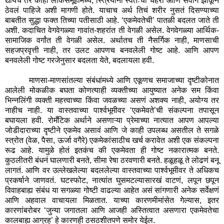
द्यायचं तर काही लोकसमूहांमध्ये
,
स्त्रियांनी स्वतःचा चेहरा आणि सर्वांग झाकून
ठेवलं पाहिजे अशी मागणी होते. याचाच अर्थ तिचं शरीर नुसतं दिसण्याच्या
बाबतीत सुद्धा फक्त तिच्या पतीसाठी आहे.
‘
एकमेवतेची
’
पातळी बदलत जाते ती
अशी. कदाचित वेगवेगळ्या गावांत-शहरांत ती वेगळी असेल. वेगवेगळ्या आर्थिक-
सामाजिक वर्गांत ती वेगळी असेल. अर्थातच ती नैसर्गिक नाही
,
माणसाची
सहजप्रवृत्ती नाही
,
तर उलट आपणच बनवलेली गोष्ट आहे. आणि आपण
बनवलेली गोष्ट गरजेनुसार बदलता येते
,
बदलायला हवी.
माणसा-माणसांतल्या संबंधांमध्ये आणि एकूणच समाजाच्या दृष्टीकोनात
आलेली मोकळीक बघता कोणत्याही व्यक्तीच्या आयुष्यात अनेक सम किंवा
भिन्नलिंगी व्यक्ती महत्त्वाच्या किंवा जवळच्या असणं अशक्य नाही
,
अयोग्य तर
नाहीच नाही. या वास्तवाच्या पार्श्वभूमीवर
‘
एकमेवते
’
ची संकल्पना तपासून
बघायला हवी. रोमँटिक अर्थाने असणाऱ्या प्रेमाच्या नात्यात आपण आपल्या
जोडीदाराच्या दृष्टीने एकमेव असावं आणि जे काही उपलब्ध असतील ते सगळे
स्त्रोत (वेळ
,
पैसा
,
ऊर्जा वगैरे) एकमेकांसाठीच खर्च करावेत अशी एक संकल्पना
रूढ आहे. यामुळे होतं इतकंच की एकमेवता ही गोष्ट नकारात्मक बनते.
कुठलीतरी बंधनं घालणारी बनते
,
सीमा रेषा ठरवणारी बनते. हळूहळू ते लोढणं बनू
लागतं. आणि वर उल्लेखलेल्या बदललेल्या वास्तवाच्या पार्श्वभूमीवर ते अधिकच
प्रकर्षाने जाणवतं. घटस्फोट
,
नात्यांत घुसमटल्यासारखं वाटणं
,
लपून छपून
विवाहबाह्य संबंध या सगळ्या गोष्टी वाढल्या आहेत असं सांगणारी अनेक सर्वेक्षणं
आणि अहवाल वाचायला मिळतात. याच्या कारणमीमांसेत गेल्यास
,
इतर
कारणांबरोबर
‘
जुन्या जगातला आणि आजही अस्तित्वात असणारा एकमेवतेचा
कालबाह्य आग्रह
’
हे कारणही ठसठशीतपणे समोर येईल.