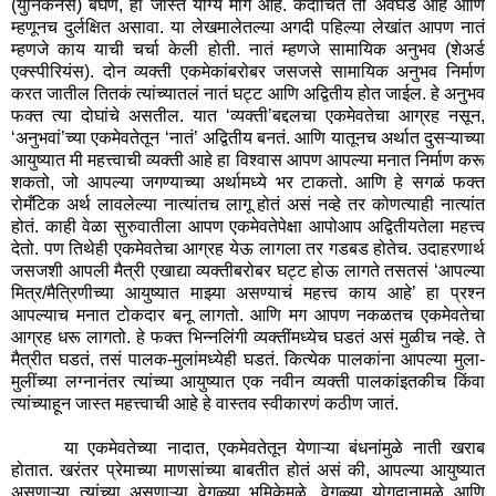
(युनिकनेस) बघणं
,
हा जास्त योग्य मार्ग आहे. कदाचित तो अवघड आहे आणि
म्हणूनच दुर्लक्षित असावा. या लेखमालेतल्या अगदी पहिल्या लेखांत आपण नातं
म्हणजे काय याची चर्चा केली होती. नातं म्हणजे सामायिक अनुभव (शेअर्ड
एक्स्पीरियंस). दोन व्यक्ती एकमेकांबरोबर जसजसे सामायिक अनुभव निर्माण
करत जातील तितकं त्यांच्यातलं नातं घट्ट आणि अद्वितीय होत जाईल. हे अनुभव
फक्त त्या दोघांचे असतील. यात
‘
व्यक्ती
’
बद्दलचा एकमेवतेचा आग्रह नसून
,
‘
अनुभवां
’
च्या एकमेवतेतून
‘
नातं
’
अद्वितीय बनतं. आणि यातूनच अर्थात दुसऱ्याच्या
आयुष्यात मी महत्त्वाची व्यक्ती आहे हा विश्वास आपण आपल्या मनात निर्माण करू
शकतो
,
जो आपल्या जगण्याच्या अर्थामध्ये भर टाकतो. आणि हे सगळं फक्त
रोमँटिक अर्थ लावलेल्या नात्यांतच लागू होतं असं नव्हे तर कोणत्याही नात्यांत
होतं. काही वेळा सुरुवातीला आपण एकमेवतेपेक्षा आपोआप अद्वितीयतेला महत्त्व
देतो. पण तिथेही एकमेवतेचा आग्रह येऊ लागला तर गडबड होतेच. उदाहरणार्थ
जसजशी आपली मैत्री एखाद्या व्यक्तीबरोबर घट्ट होऊ लागते तसतसं
‘
आपल्या
मित्र/मैत्रिणीच्या आयुष्यात माझ्या असण्याचं महत्त्व काय आहे
’
हा प्रश्न
आपल्याच मनात टोकदार बनू लागतो. आणि मग आपण नकळतच एकमेवतेचा
आग्रह धरू लागतो. हे फक्त भिन्नलिंगी व्यक्तींमध्येच घडतं असं मुळीच नव्हे. ते
मैत्रीत घडतं
,
तसं पालक-मुलांमध्येही घडतं. कित्येक पालकांना आपल्या मुला-
मुलींच्या लग्नानंतर त्यांच्या आयुष्यात एक नवीन व्यक्ती पालकांइतकीच किंवा
त्यांच्याहून जास्त महत्त्वाची आहे हे वास्तव स्वीकारणं कठीण जातं.
या एकमेवतेच्या नादात
,
एकमेवतेतून येणाऱ्या बंधनांमुळे नाती खराब
होतात. खरंतर प्रेमाच्या माणसांच्या बाबतीत होतं असं की
,
आपल्या आयुष्यात
असणाऱ्या त्यांच्या असणाऱ्या वेगळ्या भूमिकेमुळे
,
वेगळ्या योगदानामुळे आणि