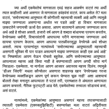
ज्या अर्थी एकमेवतेचं माणसाला एवढं सहज आकर्षण वाटतं त्या अर्थी
त्यात काहीतरी असं असणार जे माणसाला हवंहवंसं वाटतं. काय असेल ते
?
मला
वाटतं
, ‘
समोरच्याच्या आयुष्यात मी कोणीतरी महत्त्वाची व्यक्ती आहे आणि त्यामुळे
माझ्या जगण्याला असणाऱ्या अर्थात भर पडते आहे
’
हा विचार माणसाला
उत्कटतेने जगायची ऊर्जा देत असावा. आपण सातत्याने आपल्या जगण्याला काय
अर्थ आहे हे शोधत असतो. हजारो वर्ष आपण हे शब्दात बांधायचा प्रयत्न करतोय.
वेगवेगळ्या धर्मांनी
,
विचारवंतांनी आपापल्या परीने माणसाच्या जगण्याला अर्थ
द्यायचा प्रयत्न केलाय. आपण आपल्या पातळीवरसुद्धा वेगवेगळे अर्थ शोधत
असतो. त्याच प्रयत्नांतून नात्यांमध्ये
‘
समोरच्याच्या आयुष्यातली महत्त्वाची
असणारी भूमिका मी पार पाडत असल्याने माझ्या जगण्याला काही एक अर्थ आहे
’
या निष्कर्षाला आपण येऊन पोचतो बहुतेक. आणि समोरच्याच्या आयुष्यात
आपल्याला महत्त्व आहे किंवा नाही हे बघण्यासाठी आपण अगदी सोपा मार्ग
निवडला- एकमेवता. या मार्गाला आपण आजवर अवास्तव महत्त्व दिलंय. त्यामुळे
‘
डीअर जिंदगी
’
मधला कौन्सेलर असणारा शाहरुख खान
‘
वेगवेगळ्या गरजा
वेगवेगळ्या व्यक्तींकडून आपण पूर्ण करून घेण्यात चूक नाही
’
अशा आशयाचं
बोलतो तेव्हा मनातून आपल्याला ते पटलं तरी
,
प्रत्यक्षात ते अंमलात आणायला
आपण कचरतो. नैतिक फुटपट्टी आड येते. एकमेवतेच्या तत्त्वाला सोडायचं कसं
,
असं वाटतं.
नात्यांमध्ये
,
एकमेकांच्या आयुष्यात असणारं महत्त्व तपासण्यासाठी
त्यातली एकमेवता (एक्स्क्लुझिव्हिटी) बघण्यापेक्षा मला वाटतं अद्वितीयता