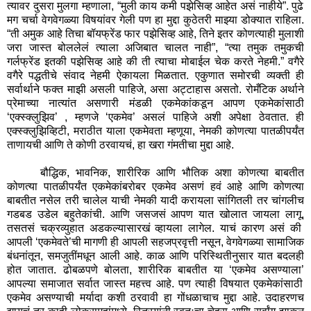
त्यावर दुसरा मुलगा म्हणाला
,
“मुली काय कमी पझेसिव्ह आहेत असं नाहीये”. पुढे
मग चर्चा वेगवेगळ्या विषयांवर गेली पण हा मुद्दा कुठेतरी माझ्या डोक्यात राहिला.
“ती अमुक आहे तिचा बॉयफ्रेंड फार पझेसिव्ह आहे
,
तिने इतर कोणत्याही मुलाशी
जरा जास्त बोललेलं त्याला अजिबात चालत नाही”
,
“त्या तमुक तमुकची
गर्लफ्रेंड इतकी पझेसिव्ह आहे की ती त्याचा मोबाईल चेक करते नेहमी.” वगैरे
वगैरे पद्धतीचे संवाद नेहमी ऐकायला मिळतात. एकुणात समोरची व्यक्ती ही
सर्वार्थाने फक्त माझी असली पाहिजे
,
असा अट्टाहास असतो. रोमँटिक अर्थाने
प्रेमाच्या नात्यांत असणारी मंडळी एकमेकांकडून आपण एकमेकांसाठी
‘
एक्स्क्लुझिव
’ ,
म्हणजे
‘
एकमेव
’
असलं पाहिजे अशी अपेक्षा ठेवतात. ही
एक्स्क्लुझिव्हिटी
,
मराठीत याला एकमेवता म्हणूया
,
नेमकी कोणत्या पातळीपर्यंत
ताणायची आणि ते कोणी ठरवायचं
,
हा खरा गंमतीचा मुद्दा आहे.
बौद्धिक
,
भावनिक
,
शारीरिक आणि भौतिक अशा कोणत्या बाबतीत
कोणत्या पातळीपर्यंत एकमेकांबरोबर एकमेव असणं हवं आहे आणि कोणत्या
बाबतीत नसेल तरी चालेल याची नेमकी यादी करायला सांगितली तर चांगलीच
गडबड उडेल बहुतेकांची. आणि जसजसं आपण यात खोलात जायला लागू
,
तसतसं चक्रव्युहात अडकल्यासारखं व्हायला लागेल. याचं कारण असं की
आपली
‘
एकमेवते
’
ची मागणी ही आपली सहजप्रवृत्ती नसून
,
वेगवेगळ्या सामाजिक
बंधनांतून
,
समजुतींमधून आली आहे. काळ आणि परिस्थितीनुसार यात बदलही
होत जातात. ढोबळपणे बोलता
,
शारीरिक बाबतीत या
‘
एकमेव असण्याला
’
आपल्या समाजात सर्वात जास्त महत्त्व आहे. पण त्याही विषयात एकमेकांसाठी
एकमेव असण्याची मर्यादा कशी ठरवावी हा गोंधळाचाच मुद्दा आहे. उदाहरणच