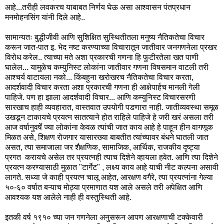
आहे...तरीही लवकरच याबाबत निर्णय घेऊ असा आश्वासन पंतप्रधान
मनमोहनसिंग यांनी दिले आहे..
सामान्यतः बुद्धीजीवी आणि सुशिक्षित सुस्थितीतला मनुष्य नैतिकतेचा विचार
करून जात-पात इ. भेद नष्ट करण्याच्या विचारातून जातीवार जनगणनेला प्रखर
विरोध करेल.. त्याच्या मते अशा प्रकारची गणना हि फुटीरतेला खत पाणी
घालेल... यामुळेच कम्युनिस्ट लोकांना जातीवार गणना विषसमान वाटली तरी
आश्चर्य वाटायला नको... किंबहुना खरोखरच नैतिकतेचा विचार करता,
आदर्शवादी विचार करता अशा प्रकारची गणना ही आक्षेपार्हच मानली गेली
पाहिजे. पण हा झाला आदर्शवादी विचार... आणि कम्युनिस्ट विचारसरणी
सारखाच हाही व्यवहारात, वास्तवात उपयोगी पडणारा नाही. जातीव्यवस्था समूळ
उखडून टाकायचे प्रयत्न सातत्याने होत राहिले पाहिजे हे जरी खरं असला तरी
आज वर्षानुवर्षे ज्या लोकांना केवळ त्यांची जात काय आहे हे पाहून हीन वागणूक
मिळत असे, शिक्षण रोजगार यासारख्या बाबतीत त्यांच्यावर बंधने घातली जात
असत, त्या समाजाला जर शैक्षणिक, सामाजिक, आर्थिक, राजकीय दृष्ट्या
प्रगत करायचे असेल तर प्रयत्नही त्याच दिशेने व्हायला हवेत. आणि त्या दिशेने
प्रयत्न करण्यासाठी मुळात "टार्गेट" , लक्ष्य काय आहे याची नीट कल्पना असावी
लागते. सध्या जे काही प्रयत्न चालू आहेत, आरक्षण वगैरे, त्या प्रयत्नांना गेल्या
५०-६० वर्षात बऱ्याच मोठ्या प्रमाणात यश आले असले तरी अपेक्षित आणि
आवश्यक यश आलेले नाही ही वस्तुस्थिती आहे.
इतकी वर्ष १९१० च्या जन गणनेला अनुसरून आपण आरक्षणाची टक्केवारी