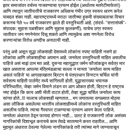
इतर समाजांवर वर्चस्व गाजवण्याचा प्रयत्न होईल (अर्थातच मतपेटीमार्फत!!)
आणि त्यातून जातीपातीचे राजकारण अधिकच गंभीर उग्र स्वरूप धारण करेल
याबद्दल शंका नाही. महाराष्ट्रामध्ये मराठा जातीच्या हुकमी संख्याबलाचा विचार
करूनच गेले ५० वर्ष राजकारण झाले ही वस्तुस्थिती आहे. (संदर्भ- "सत्तासंघर्ष"-
संपादक: सुहास पळशीकर आणि सुहास कुलकर्णी). याचेच उग्र स्वरूप
जातीवार जन गणनेनंतर दिसू शकते आणि त्यामुळेच अशा गणनेला विरोध
करणाऱ्यांचा विरोध अगदीच अनाठायी नाही.
परंतु असे असून सुद्धा लोकशाही देशामध्ये लोकांना स्पष्ट माहिती नसणे हा
लोकांचा आणि लोकशाहीचा अपमान आहे. जनतेला वस्तुस्थिती माहित असलीच
पाहिजे असं माझं ठाम मत आहे. दुसऱ्या महायुद्धात जर्मन फौजांकडून सर्वत्र मार
खात असताना आपल्या मंत्रिमंडळाचा सल्ला न मानता 'जनतेला सत्य माहित
असलं पाहिजे' या आग्रहाखातर ब्रिटन चे पंतप्रधान विन्स्टन चर्चिल यांनी
सर्वसत्य माहिती पार्लमेंट मध्ये सांगितली होती. युद्धासारख्या भयानक
परिस्थितीत, जेव्हा जर्मन विमाने लंडन वर आग ओकत होती, ब्रिटन हे राष्ट्रच
नष्ट होईल कि काय अशी भीती वाटत होती, तेव्हा सुद्धा चर्चिल जनतेला सत्य
सांगत होते..!!! यालाच लोकशाही म्हणतात... मग जगातल्या सगळ्यात मोठ्या
असा लौकिक असलेल्या भारतीय लोकशाहीमध्ये लोकांना वस्तुस्थिती माहित
असलीच पाहिजे. त्याचा गैरवापर टाळण्याचा प्रयत्न आपण केला पाहिजे.
जनतेला अंधारात ठेवून फायदा होणार नाही... उलट हे राजकारणी लोक असंख्य
नागरिकांची दिशाभूल करायचे काम तेवढे सातत्याने करत राहतील... आणि
मुद्दामून अंधारात ठेवल्या गेलेल्या नागरिकांकडे तरी त्यांच्या मागे जाण्यावाचून