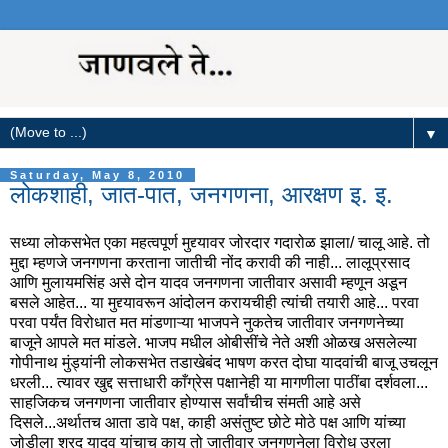
▼
Saturday, May 8, 2010
लोकशाही, जात-पात, जनगणना, आरक्षण इ. इ.
सध्या लोकसभेत एका महत्वपूर्ण मुद्द्यावर जोरदार गदारोळ झाला/ चालू आहे. तो
मुद्दा म्हणजे जनगणना करताना जातीची नोंद करावी की नाही... लालूप्रसाद
आणि मुलायमसिंह असे दोन यादव जनगणना जातीवार असावी म्हणून अडून
बसले आहेत... या मुद्द्यावरून आंदोलन करायचीही त्यांची तयारी आहे... परवा
परवा पर्यंत विरोधात मत मांडणाऱ्या भाजपने नुकतेच जातीवार जनगणनेच्या
बाजूने आपले मत मांडले. भाजप मधील ओबीसींचे नेते अशी ओळख असलेल्या
गोपीनाथ मुंड्यांनी लोकसभेत तडाखेबंद भाषण करत दोघा यादवांची बाजू उचलून
धरली... त्यावर खुद्द सत्ताधारी काँग्रेस पक्षानेही या मागणीला पाठींबा दर्शवला...
साहजिकच जनगणना जातीवार होण्यास सर्वांचीच संमती आहे असे
दिसले...अर्थातच आता डावे पक्ष, काही असंतुष्ट छोटे मोठे पक्ष आणि यांच्या
जोडीला शरद यादव यांचाच काय तो जातीवार जनगणनेला विरोध उरला