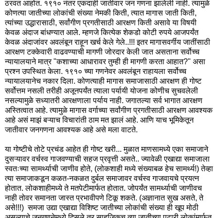
ठरवत आहोत. १९१० नंतर एकदाही जातीवार जन गणना झालेली नाही. त्यामुळे
कोणत्या जातीच्या लोकांची संख्या नेमकी किती, त्यात मागास जाती किती,
त्यांच्या उद्धारासाठी, सर्वांगीण प्रगतीसाठी आरक्षण किती असावे या विषयी
केवळ अंदाज बांधण्यात आले. म्हणजे कित्येक शेकडो कोटी रुपये आजपर्यंत
केवळ अंदाजांवर अवलंबून राहून खर्च केले गेले..!!! इतर मागासवर्गीय जातींसाठी
आरक्षण टक्केवारी वाढवण्याची मागणी जोरदार केली जात असताना सर्वोच्च
न्यायालयाने मात्र "कशाच्या आधारावर तुम्ही ही मागणी करता आहात?" असा
प्रश्न उपस्थित केला. १९१० च्या गणनेवर अवलंबून राहायला सर्वोच्च
न्यायालयानेच नकार दिला. कोणत्याही मागास समाजासाठी आरक्षण ही गोष्ट
सर्वोत्तम नसली तरीही अजूनपर्यंत त्याला पर्यायी योजना कोणीच सुचवलेली
नसल्यामुळे सध्यातरी आरक्षणाला पर्याय नाही. जगातल्या सर्व भागात आरक्षण
अस्तित्वात आहे. त्यामुळे मागास वर्गाच्या सर्वांगीण प्रगतीसाठी आरक्षण आवश्यक
आहे असं माझं बऱ्याच विचारांती ठाम मत झालं आहे. आणि याच भूमिकेतून
जातीवार जनगणना आवश्यक आहे असे मला वाटते.
या गोष्टीचे तोटे प्रचंड आहेत ही गोष्ट खरी... मुळात माणसामध्ये एका समाजाने
दुसऱ्यावर वर्चस्व गाजवण्याची सहज प्रवृत्ती असते.. ज्यावेळी एखाद्या समाजाला
स्वतःच्या सामर्थ्याची जाणीव होते, (लोकशाही मध्ये संख्याबळ हेच सामर्थ्य!) तेव्हा
त्या समाजाकडून कळत-नकळत दुर्बल समाजावर वर्चस्व गाजवायचे प्रयत्न
होतात. लोकशाहीमध्ये ते मतपेटीमार्फत होतात. जोपर्यंत सामर्थ्याची जाणीवच
नाही तोवर समानता जास्त प्रभावीपणे टिकू शकते. (अज्ञानात सुख असते, ते
असे!!!) समजा उद्या एखाद्या विशिष्ट जातीच्या लोकांची संख्या ही खूप मोठी
असल्याचे जनगणनेमध्ये दिसले तर साहजिकच त्या जातीच्या पुढारी लोकांमार्फत