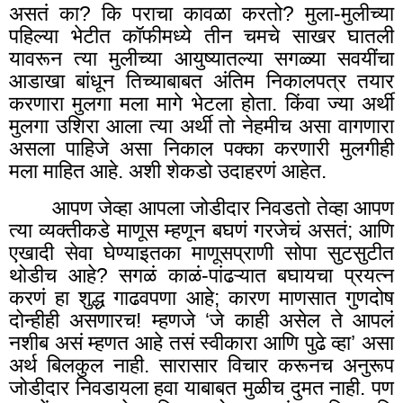
असतं का
?
कि पराचा कावळा करतो
?
मुला-मुलीच्या
पहिल्या भेटीत कॉफीमध्ये तीन चमचे साखर घातली
यावरून त्या मुलीच्या आयुष्यातल्या सगळ्या सवयींचा
आडाखा बांधून तिच्याबाबत अंतिम निकालपत्र तयार
करणारा मुलगा मला मागे भेटला होता. किंवा ज्या अर्थी
मुलगा उशिरा आला त्या अर्थी तो नेहमीच असा वागणारा
असला पाहिजे असा निकाल पक्का करणारी मुलगीही
मला माहित आहे. अशी शेकडो उदाहरणं आहेत.
आपण जेव्हा आपला जोडीदार निवडतो तेव्हा आपण
त्या व्यक्तीकडे माणूस म्हणून बघणं गरजेचं असतं; आणि
एखादी सेवा घेण्याइतका माणूसप्राणी सोपा सुटसुटीत
थोडीच आहे
?
सगळं काळं-पांढऱ्यात बघायचा प्रयत्न
करणं हा शुद्ध गाढवपणा आहे
;
कारण माणसात गुणदोष
दोन्हीही असणारच! म्हणजे ‘जे काही असेल ते आपलं
नशीब असं म्हणत आहे तसं स्वीकारा आणि पुढे व्हा’ असा
अर्थ बिलकुल नाही. सारासार विचार करूनच अनुरूप
जोडीदार निवडायला हवा याबाबत मुळीच दुमत नाही. पण