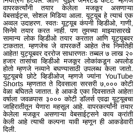
नियंत्रण हटवले. आणि ‘युझर जनरेटेड कंटेंट’ म्हणजे
वापरकर्त्यांनी तयार केलेला मजकूर असणाऱ्या
वेबसाईट्स, सोशल मिडिया आला. यूट्यूब हे त्याचं एक
अव्वल उदाहरण. स्वतः यूट्यूब कंपनी व्हिडीओ, गाणी
,
सिनेमे तयार करत नाही. पण तुमच्या माझ्यासारखे
सामान्य लोक व्हिडीओ तयार करतात आणि यूट्यूबवर
टाकतात. म्हणजेच जे वापरकर्ते आहेत तेच निर्मातेही
आहेत! युट्यूबवर दररोज साधारणतः तब्बल ७ लाख २०
हजार तासांचा व्हिडीओ मजकूर लोकांकडून अपलोड
होतो म्हणजे नव्याने बघण्यासाठी उपलब्ध केला जातो.
यूट्यूबचे छोटे व्हिडीओज् म्हणजे ज्यांना YouTube
Shorts म्हणतात ते दिवसाला सरसरी ७
,
००० कोटी
वेळा बघितले जातात. हे आकडे एका दिवसातले आहेत!
वर्षाला जवळपास ३००० कोटी डॉलर्स एवढा यूट्यूबचा
जाहिरातीतून येणारा महसूल आहे. वापरकर्त्यांनी तयार
केलेला मजकूर असणाऱ्या वेबसाईट्सने काय क्रांती
केली आहे त्याची कल्पना यावी म्हणून ही आकडेवारी
दिली.