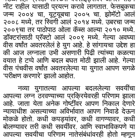
नीट राहील यासाठी प्रयत्न करावे लागतात. फेसबुकचा
जन्म २००४ चा
,
यूट्यूबचा २००५ चा. झोमॅटो आलं
२००८ मध्ये, तर स्विगी आलं २०१४ मध्ये. उबरचा जन्म
२००९चा तर पाठोपाठ ओला कॅब्स आल्या २०१० मध्ये.
डॉक्टरांसाठी प्रॅक्टो आलं २००९ मध्ये. गेल्या अवघ्या
वीस वर्षांत अवतरलेलं हे युग आहे. हे सांगायचा उद्देश हा
की आज लग्नाला उभी असणारी पिढी त्यांच्या कळत्या
वयात हे टप्पे आणि बदल बघत मोठी झाली आहे. गेल्या
वीस पंचवीस वर्षांत अवतरलेल्या या युगात आपण सगळे
‘परीक्षण करणारे’ झालो आहोत.
नव्या युगातल्या आपल्या बदललेल्या सवयींचा
आपल्या लग्न ठरवण्याच्या प्रक्रियेवरही परिणाम झाला
आहे. जाता येता अनेक गोष्टींवर आपण निकाल देणारे
न्यायाधीश असल्याच्या अविर्भावात आपण निवाडे देऊन
मोकळे होतो. कधी कपड्यांवर
,
कधी वागण्यावर
,
कधी
बोलण्यावर तरी कधी सवयींवर. आणि स्वाभाविकपणे या
आपल्या सवयीचा परिणाम नातेसंबंधांवरही होतो म्हणून