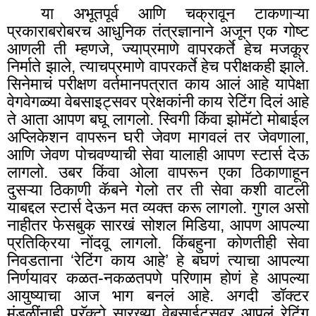
या अभूतपूर्व आणि चक्रावून टाकणाऱ्या
प्रकाराबरोबरच आधुनिक तंत्रज्ञानाने अजून एक गोष्ट
आणली ती म्हणजे, ज्याप्रमाणे वापरकर्ते हेच मजकूर
निर्माते झाले
,
त्याचप्रमाणे वापरकर्ते हेच परीक्षकही झाले.
सिनेमाचं परीक्षण वर्तमानपत्रात काय आलं आहे यापेक्षा
वेगवेगळ्या वेबसाइट्सवर प्रेक्षकांनी काय रेटिंग दिलं आहे
ते आता आपण बघू लागलो. स्विगी किंवा झोमॅटो मोबाईल
अप्लिकेशन वापरून घरी जेवण मागवलं तर जेवणाला,
आणि जेवण पोचवण्याची सेवा यालाही आपण स्टार्स देऊ
लागलो. उबर किंवा ओला वापरून एका ठिकाणाहून
दुसऱ्या ठिकाणी कॅबने गेलो तर ती सेवा कशी वाटली
याबद्दल स्टार्स देऊन मत व्यक्त करू लागलो. गुगल असो
नाहीतर फेसबुक सारखं सोशल मिडिया, आपण आपल्या
प्रतिक्रिया नोंदवू लागलो. किंबहुना कोणतीही सेवा
निवडताना ‘रेटिंग काय आहे
’
हे बघणं त्याचा आपल्या
निर्णयावर कळत-नकळतपणे परिणाम होणं हे आपल्या
आयुष्याचा आज भाग बनलं आहे. अगदी डॉक्टर
मंडळींनाही प्रॅक्टो सारख्या वेबसाईट्सवर आपलं रेटिंग