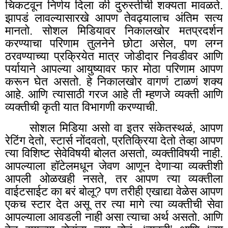
चिकटवून निर्णय दिला की दुरुस्तीची शक्यता मावळते.
झापडं लावल्यासारखे आपण तेवढ्यालाच अंतिम सत्य
मानतो. सोशल मिडियावर निकालखोर मतप्रदर्शन
करण्याचा परिणाम तुलनेने छोटा असेल
,
पण लग्न
ठरवण्याच्या प्रक्रियेत मात्र जोडीदार निवडीवर आणि
पर्यायाने आपल्या आयुष्यावर फार मोठा परिणाम आपण
करून घेत असतो. हे निकालखोर वागणं टाळणं शक्य
आहे. आणि त्यासाठी गरज आहे ती म्हणजे व्यक्ती आणि
व्यक्तीची कृती यात विभागणी करण्याची.
सोशल मिडिया असो वा इतर संकेतस्थळं, आपण
रेटिंग देतो, स्टार्स नोंदवतो
,
प्रतिक्रिया देतो तेव्हा आपण
त्या विशिष्ट सेवेविषयी बोलत असतो
,
व्यक्तीविषयी नाही.
आपल्याला हॉटेलमधून जेवण आणून देणाऱ्या व्यक्तीशी
आपली ओळखही नसते
,
तर आपण त्या व्यक्तीला
वाईटसाईट का बरं बोलू
?
पण तरीही एखाद्या वेळेस आपण
एकच स्टार देत असू तर त्या मागे त्या व्यक्तीची सेवा
आपल्याला आवडली नाही असा त्याचा अर्थ असतो. आणि