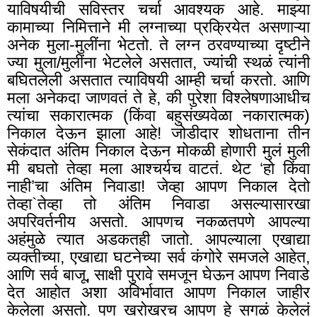
याविषयीची सविस्तर चर्चा आवश्यक आहे. माझ्या
कामाच्या निमित्ताने मी लग्नाच्या प्रक्रियेत असणाऱ्या
अनेक मुला-मुलींना भेटतो. ते लग्न ठरवण्याच्या दृष्टीने
ज्या मुला/मुलींना भेटलेले असतात, ज्यांची स्थळं त्यांनी
बघितलेली असतात त्याविषयी आम्ही चर्चा करतो. आणि
मला अनेकदा जाणवतं ते हे, की पुरेशा विश्लेषणाआधीच
त्यांचा सकारात्मक (किंवा बहुसंख्यवेळा नकारात्मक)
निकाल देऊन झाला आहे! जोडीदार शोधताना तीन
सेकंदात अंतिम निकाल देऊन मोकळी होणारी मुलं मुली
मी बघतो तेव्हा मला आश्चर्यच वाटतं. थेट ‘हो किंवा
नाही’चा अंतिम निवाडा! जेव्हा आपण निकाल देतो
तेव्हा
`
तेव्हा तो अंतिम निवाडा असल्यासारखा
अपरिवर्तनीय असतो. आपणच नकळतपणे आपल्या
अहंमुळे त्यात अडकतही जातो. आपल्याला एखाद्या
व्यक्तीच्या
,
एखाद्या घटनेच्या सर्व कंगोरे समजले आहेत
,
आणि सर्व बाजू
,
साक्षी पुरावे समजून घेऊन आपण निवाडे
देत आहोत अशा अविर्भावात आपण निकाल जाहीर
केलेला असतो. पण खरोखरच आपण हे सगळं केलेलं