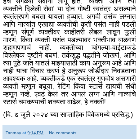
हेच सगळ्या सेवांना लागू होतं. ‘व्यक्ती’ आणि ‘त्या
व्यक्तीने दिलेली सेवा’ या दोन गोष्टी स्वतंत्र असल्याने
स्वतंत्रपणे बघता यायला हव्यात. अगदी तसंच लग्नात
आणि नात्यांत एखाद्या व्यक्तीची कृती पसंत नाही पडली
म्हणून संपूर्ण व्यक्तीवर काहीतरी लेबल लावून फुली
मारणं, किंवा व्यक्ती पसंत पडल्यावर भक्तीभाव बाळगणं
शहाणपणाचं नाही. व्यक्तीच्या चांगल्या-वाईटाकडे
विश्लेषक दृष्टीने बघणं, तर्कशुद्ध पद्धतीने जोखणं, आणि
त्या पुढे जात यातलं माझ्यासाठी काय अनुरूप आहे आणि
नाही याचा विचार करणं हे अनुरूप जोडीदार निवडताना
आवश्यक आहे. व्यक्तीकडे एक स्वतंत्र गुणदोष असणारी
व्यक्ती म्हणून बघूया
,
रेटिंग किंवा स्टार्स द्यायची संधी
म्हणून नव्हे. एवढं केलं तर आपलं लग्न आणि नात्यांचे
स्टार्स चमकण्याची शक्यता वाढेल
,
हे नक्की!
(दि. ७ जुलै २०२४ च्या साप्ताहिक विवेकमध्ये प्रसिद्ध.)
Tanmay
at
9:14 PM
No comments: