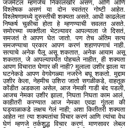
जजमेंटल म्हणजेच निकालखोर असणं, आणि आणि
विश्लेषक असणं या दोन स्वतंत्र गोष्टी आहेत.
विश्लेषणामध्ये दुरुस्तीची शक्यता असते. आधी काढलेला
निष्कर्ष चुकीचा होता हे म्हणण्याची सवलत असते.
समोरच्या व्यक्तीला भेटल्यावर आपल्याला जे दिसतं,
समजतं ते आपण घेत जातो. पण तेच अंतिम सत्य
समजण्याचा प्रकार आपण करणं शहाणपणाचं नाही.
सत्याचे अनेक पैलू असू शकतात
,
अनेक आयाम असू
शकतात, जे आपल्यापर्यंत पोहचले नाहीत, ही शक्यता
आपण विचारात घेणार की नाही
?
मुलाला उशीर झाला या
घटनेकडे आपण वेगवेगळ्या नजरेने बघू शकतो. मुद्दाम
उशीर केला
,
नेहमीच उशिरा जातो सगळीकडे
,
वाहतूक
कोंडीत अडकला असेल
,
आज नेमकी गाडी बंद पडली
,
आजच नेमका उशीर झाला
,
निघता निघता काम आलं,
काहीतरी करण्यात आज नेमका एवढा गुंतला की
घड्याळाकडे लक्षच गेलं नाही; अशा कितीतरी शक्यता
आहेत ना! त्या शक्यतांचा विचार करणं आणि त्यांचा वेध
घेणं म्हणजे तर्कशुद्ध विचार करणं. माणसावर लेबल