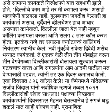
असे सामान्य कार्यकर्ते निरपेक्षपणे यात सहभागी झाले
होते. ‘दिल्लीचे काम आहे तर मी कशाला करू’ असाही
भावकोणी बाळगला नाही. गुलबर्गाचा जगदीश बेल्लारी हा
कार्यकर्ता असाच. दुर्दैवाने व्हीलचेअर हाच आधार
असणारा कार्यकर्ता. दिल्लीला जाता येत नाही म्हणून
कॉलिंग करायला बसला आणि सलग ८ तास कॉल करत
होता! इतकंच नव्हे तर सगळ्या कर्नाटकचं कॉलिंगचं
नियंत्रण त्यांनीच केलं! नवी मुंबईचे राकेश द्विवेदी असेच
भन्नाट कार्यकर्ता. ते एकाच वेळी तीन तीन मोबाईल वरून
तीन वेगवेगळ्या दिल्लीकारांशी बोलायला सुरुवात करून
गटचर्चाच करत आणि सगळ्यांना आम आदमी पार्टीला मत
देण्यासाठी पटवत. त्यांनी तर एक दिवस कमालच केली.
एका दिवसात ८२६ कॉल्स केले! या कॅंपेनमध्ये नांदेडच्या
संजीव जिंदाल यांनी सर्वाधिक म्हणजे तब्बल ९०११
दिल्लीकारांशी संवाद साधला!! पक्षाच्या निष्ठावान
कार्यकर्त्यांनी दिवसरात्र मेहनत घेतल्यानेच हे सगळं घडू
शकलं यात काही शंकाच नाही. प्रामाणिक