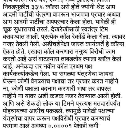
निवडणुकीत ३३% कॉल्स असे होते ज्यांनी थेट आम
आदमी पार्टीची यंत्रणा वापरून भाजपचा प्रचार अथवा
आम आदमी पार्टीचा अपप्रचार केला होता. यावेळी ही
चूक सुधारायचं ठरलं. देखरेखीसाठी स्वतंत्र टिम
बसवण्यात आली. प्रत्येक कॉल रेकॉर्ड केला गेला. त्यावर
नजर ठेवली गेली. अडीचशेपेक्षा जास्त कार्यकर्ते हे कॉल्स
ऐकत होते. एखादा कॉल करणारा मनुष्य विरोधी काम
करतो आहे असं वाटल्यास ताबडतोब त्याला ब्लॉक केलं
जाई. अनेकदा तर नवीन कॉल प्रथम पक्ष
कार्यकर्त्याकडेच गेला. या सगळ्या यंत्रणेचा फायदा
घेऊन कोणी वेगळ्याच पक्षाचा तर प्रचार करत नाहीये
ना, कोणी पक्षाला बदनाम करणारी भाषा तर वापरत
नाहीये ना यावर अशी कडक नजर ठेवण्यात आली होती.
आणि असे शेकडो लोक या टिमने प्रत्यक्ष मतदारांपर्यंत
पोहचायच्या आधीच पकडले. त्यामुळे यावेळी पक्षाच्या
यंत्रणेचा वापर करून पक्षविरोधी प्रचार करण्याचं
प्रमाण आलं अवघ्या ०.००००१ पेक्षाही कमी