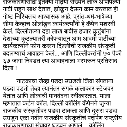
राजकारणासाठी इतक्या मोठ्या संख्येने लोक आपापल्या
गावी राहून साथ देतात, झोकून देऊन काम करतात ही
गोष्ट निश्चितच आश्वासक आहे. प्रांत-धर्म-भाषेच्या
सीमा केव्हाच ओलांडून कार्यकर्त्यांनी हे कॅंपेन यशस्वी
केलं. दिल्लीतल्या दहा लाख बावीस हजार कुटुंबांना
देशाच्या कुठल्यातरी कोपऱ्यातून आम आदमी पार्टीच्या
कार्यकर्त्याने फोन करून दिल्लीची राजकीय संस्कृती
बदलण्याचं आवाहन केलं... आणि दिल्लीकरांनी ७० पैकी
६७ जागा निवडत त्या आवाहनाला भरभरून प्रतिसाद
दिला !
नाटकाचा जेव्हा पडदा उघडतो किंवा संपताना
पडदा पडतो तेव्हा त्यानंतर सगळे कलाकार स्टेजवर
येतात आणि लोकांची मानवंदना स्वीकारतात. याला
म्हणतात कर्टन कॉल. दिल्ली कॉलिंग कॅंपेनने जुन्या
राजकीय संस्कृतीवर पडदा टाकला आणि दुसरा पडदा
उघडून एका नवीन राजकीय संस्कृतीचं पदार्पण राष्ट्रीय
राजकारणाच्या मंचावर घडवून आणलं... कॉलिंग