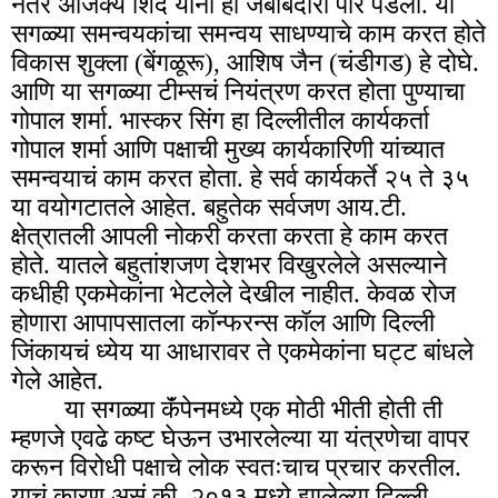
नंतर अजिंक्य शिंदे यांनी ही जबाबदारी पार पडली. या
सगळ्या समन्वयकांचा समन्वय साधण्याचे काम करत होते
विकास शुक्ला (बेंगळूरू), आशिष जैन (चंडीगड) हे दोघे.
आणि या सगळ्या टीम्सचं नियंत्रण करत होता पुण्याचा
गोपाल शर्मा. भास्कर सिंग हा दिल्लीतील कार्यकर्ता
गोपाल शर्मा आणि पक्षाची मुख्य कार्यकारिणी यांच्यात
समन्वयाचं काम करत होता. हे सर्व कार्यकर्ते २५ ते ३५
या वयोगटातले आहेत. बहुतेक सर्वजण आय.टी.
क्षेत्रातली आपली नोकरी करता करता हे काम करत
होते. यातले बहुतांशजण देशभर विखुरलेले असल्याने
कधीही एकमेकांना भेटलेले देखील नाहीत. केवळ रोज
होणारा आपापसातला कॉन्फरन्स कॉल आणि दिल्ली
जिंकायचं ध्येय या आधारावर ते एकमेकांना घट्ट बांधले
गेले आहेत.
या सगळ्या कॅंपेनमध्ये एक मोठी भीती होती ती
म्हणजे एवढे कष्ट घेऊन उभारलेल्या या यंत्रणेचा वापर
करून विरोधी पक्षाचे लोक स्वतःचाच प्रचार करतील.
याचं कारण असं की, २०१३ मध्ये झालेल्या दिल्ली