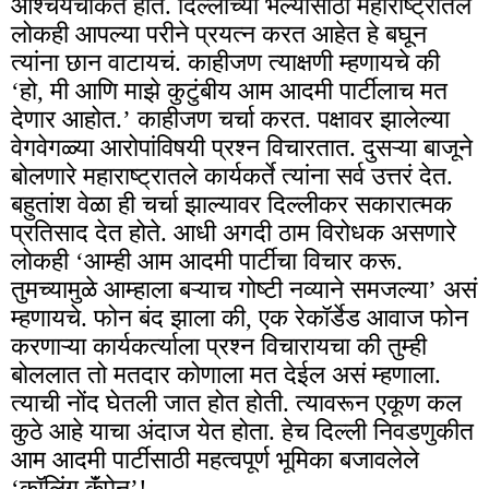
आश्चर्यचकित होत. दिल्लीच्या भल्यासाठी महाराष्ट्रातले
लोकही आपल्या परीने प्रयत्न करत आहेत हे बघून
त्यांना छान वाटायचं. काहीजण त्याक्षणी म्हणायचे की
‘हो, मी आणि माझे कुटुंबीय आम आदमी पार्टीलाच मत
देणार आहोत.’ काहीजण चर्चा करत. पक्षावर झालेल्या
वेगवेगळ्या आरोपांविषयी प्रश्न विचारतात. दुसऱ्या बाजूने
बोलणारे महाराष्ट्रातले कार्यकर्ते त्यांना सर्व उत्तरं देत.
बहुतांश वेळा ही चर्चा झाल्यावर दिल्लीकर सकारात्मक
प्रतिसाद देत होते. आधी अगदी ठाम विरोधक असणारे
लोकही ‘आम्ही आम आदमी पार्टीचा विचार करू.
तुमच्यामुळे आम्हाला बऱ्याच गोष्टी नव्याने समजल्या’ असं
म्हणायचे. फोन बंद झाला की, एक रेकॉर्डेड आवाज फोन
करणाऱ्या कार्यकर्त्याला प्रश्न विचारायचा की तुम्ही
बोललात तो मतदार कोणाला मत देईल असं म्हणाला.
त्याची नोंद घेतली जात होत होती. त्यावरून एकूण कल
कुठे आहे याचा अंदाज येत होता. हेच दिल्ली निवडणुकीत
आम आदमी पार्टीसाठी महत्वपूर्ण भूमिका बजावलेले
‘कॉलिंग कॅंपेन’!