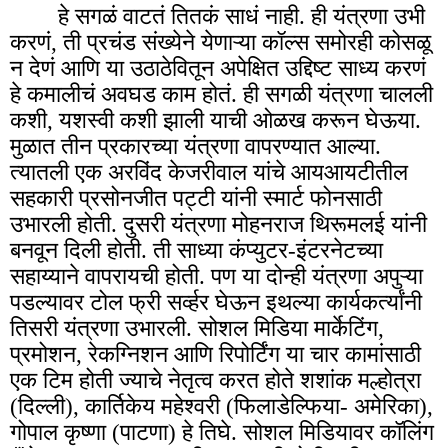
हे सगळं वाटतं तितकं साधं नाही. ही यंत्रणा उभी
करणं, ती प्रचंड संख्येने येणाऱ्या कॉल्स समोरही कोसळू
न देणं आणि या उठाठेवितून अपेक्षित उद्दिष्ट साध्य करणं
हे कमालीचं अवघड काम होतं. ही सगळी यंत्रणा चालली
कशी, यशस्वी कशी झाली याची ओळख करून घेऊया.
मुळात तीन प्रकारच्या यंत्रणा वापरण्यात आल्या.
त्यातली एक अरविंद केजरीवाल यांचे आयआयटीतील
सहकारी प्रसोनजीत पट्टी यांनी स्मार्ट फोनसाठी
उभारली होती. दुसरी यंत्रणा मोहनराज थिरूमलई यांनी
बनवून दिली होती. ती साध्या कंप्युटर-इंटरनेटच्या
सहाय्याने वापरायची होती. पण या दोन्ही यंत्रणा अपुऱ्या
पडल्यावर टोल फ्री सर्व्हर घेऊन इथल्या कार्यकर्त्यांनी
तिसरी यंत्रणा उभारली. सोशल मिडिया मार्केटिंग,
प्रमोशन, रेकग्निशन आणि रिपोर्टिंग या चार कामांसाठी
एक टिम होती ज्याचे नेतृत्व करत होते शशांक मल्होत्रा
(दिल्ली), कार्तिकेय महेश्वरी (फिलाडेल्फिया- अमेरिका),
गोपाल कृष्णा (पाटणा) हे तिघे. सोशल मिडियावर कॉलिंग