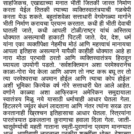
साहजिकच, एखाद्याच्या मनात भीती जितकी जास्त निर्माण
करता येईल तितकी त्याच्या व्यक्तिस्वातंत्र्याची गळचेपी
करता येऊ शकते. बहुतांशवेळा सत्ताधारी वेगवेगळ्या मार्गाने
भीती निर्माण करायचा प्रयत्न करतात. कधी ही भीती देवाची
घातली जाते
,
कधी आपली टोळी/राष्ट्र यांचं अस्तित्व
धोक्यात असल्याची हाकाटी पिटली जाते. देव, देश, धर्म
यांना एका व्यक्तीपेक्षा नेहमीच मोठं आणि महत्त्वाचं मानायचा
आपला इतिहास असल्याने यापैकी काहीही धोक्यात आहे हा
नारा मोठा प्रभावी ठरतो आणि व्यक्तिस्वातंत्र्य हिरावून
घ्यायला उपयोगी पडतो. ‘सर्वशक्तिमान अशा परमेश्वरानेच
काळा-गोरा भेद केला आणि आपण तो नष्ट करू बघू तर तो
त्या परमेश्वराचा अपमान होईल आणि त्याचा कोप होईल’
अशी भूमिका कित्येक वर्ष गोरे सत्ताधारी घेत आले आहेत.
वर्णाने काळ्या अशा आफ्रिकन अमेरिकन समुदायाला
स्वातंत्र्य मिळू नये यासाठी धर्माचाही आधार घेतला गेला.
हिटलरने ज्यूंवर बंधनं लादताना आणि नंतर त्यांना सरळ ठार
करतानाही ख्रिश्चन इतिहासाचा आधार घेतला. स्त्रियांना
पारतंत्र्यात ढकलताना कुराणाचा हवाला दिला गेला. जाती-
चातुर्वर्ण्याची महती गाताना स्मृती-पुराणांना प्रमाण मानण्यात
आलं. आणीबाणी लादताना परकीय शक्तींचा धोका, देशाच्या