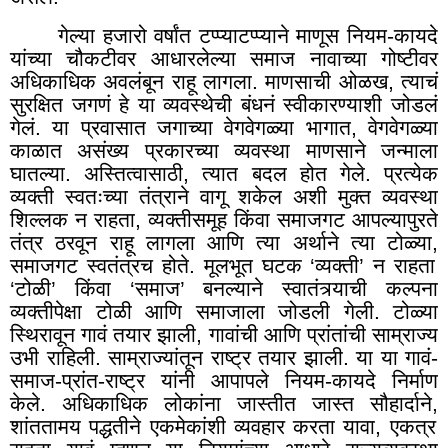
गेल्या हजारो वर्षांत टप्प्याटप्प्याने माणूस नियम-कायदे
यांच्या चौकटीवर आधारलेल्या समाज नावाच्या गोष्टीवर
अधिकाधिक अवलंबून राहू लागला. माणसाची ओळख
,
त्याचं
सुरक्षित जगणं हे या व्यवस्थेची बंधनं स्वीकारण्याशी जोडलं
गेलं. या प्रवासात जगाच्या वेगवेगळ्या भागात
,
वेगवेगळ्या
काळात असंख्य प्रकारच्या व्यवस्था माणसाने जन्माला
घातल्या. अस्तित्वासाठी
,
त्यात बदल होत गेले. प्रत्येक
व्यक्ती स्वतःच्या तंत्राने वागू शकेल अशी मुक्त व्यवस्था
शिल्लक न राहता
,
व्यक्तीसमूह किंवा समाजगट आपल्यापुरते
तंत्र ठरवून राहू लागला आणि त्या अर्थाने त्या टोळ्या
,
समाजगट स्वतंत्रच होते. मूलभूत घटक ‘व्यक्ती’ न राहता
‘टोळी’ किंवा ‘समाज’ बनल्याने स्वातंत्र्याची कल्पना
व्यक्तीपेक्षा टोळी आणि समाजाला जोडली गेली. टोळ्या
स्थिरावून गावं तयार झाली
,
गावांची आणि प्रांतांची साम्राज्य
उभी राहिली. साम्राज्यांतून राष्ट्र तयार झाली. या या गावं-
समाज-प्रांत-राष्ट्र यांनी आपापले नियम-कायदे निर्माण
केले. अधिकाधिक लोकांना जास्तीत जास्त सौहार्दाने
,
शांततामय पद्धतीने एकमेकांशी व्यवहार करता यावा
,
एकत्र