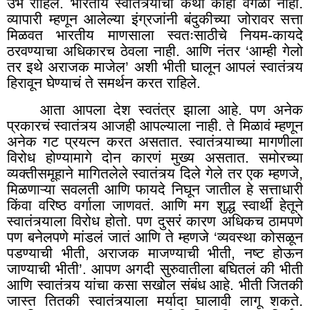
उभे राहिले. भारतीय स्वातंत्र्याची कथा काही वेगळी नाही.
व्यापारी म्हणून आलेल्या इंग्रजांनी बंदुकीच्या जोरावर सत्ता
मिळवत भारतीय माणसाला स्वतःसाठीचे नियम-कायदे
ठरवण्याचा अधिकारच ठेवला नाही. आणि नंतर ‘आम्ही गेलो
तर इथे अराजक माजेल
’
अशी भीती घालून आपलं स्वातंत्र्य
हिरावून घेण्याचं ते समर्थन करत राहिले.
आता आपला देश स्वतंत्र झाला आहे. पण अनेक
प्रकारचं स्वातंत्र्य आजही आपल्याला नाही. ते मिळावं म्हणून
अनेक गट प्रयत्न करत असतात. स्वातंत्र्याच्या मागणीला
विरोध होण्यामागे दोन कारणं मुख्य असतात. समोरच्या
व्यक्तीसमूहाने मागितलेले स्वातंत्र्य दिले गेले तर एक म्हणजे,
मिळणाऱ्या सवलती आणि फायदे निघून जातील हे सत्ताधारी
किंवा वरिष्ठ वर्गाला जाणवतं. आणि मग शुद्ध स्वार्थी हेतूने
स्वातंत्र्याला विरोध होतो. पण दुसरं कारण अधिकच ठामपणे
पण बनेलपणे मांडलं जातं आणि ते म्हणजे ‘व्यवस्था कोसळून
पडण्याची भीती
,
अराजक माजण्याची भीती, नष्ट होऊन
जाण्याची भीती’. आपण अगदी सुरुवातीला बघितलं की भीती
आणि स्वातंत्र्य यांचा कसा सखोल संबंध आहे. भीती जितकी
जास्त तितकी स्वातंत्र्याला मर्यादा घालावी लागू शकते.