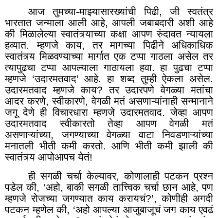
आज तुमच्या-माझ्यासारख्यांची पिढी, जी स्वतंत्र
भारतात जन्माला आली आहे, आपली जबाबदारी अशी आहे
की मिळालेल्या स्वातंत्र्याच्या कक्षा आपण रुंदावत न्यायला
हव्यात. म्हणजे काय
,
तर मागच्या पिढीने अधिकाधिक
स्वातंत्र्य मिळवण्याच्या मार्गात एक टप्पा गाठला असेल तर
त्यापुढचा टप्पा आपल्याला गाठायला हवा. हा पुढचा टप्पा
म्हणजे ‘उदारमतवाद
’
आहे. हा शब्द तुम्ही ऐकला असेल.
उदारमतवाद म्हणजे काय
?
तर उदारपणे वेगळ्या मतांचा
आदर करणे
,
स्वीकारणे
,
वेगळी मतं असणाऱ्यांनाही सन्मानाने
जगू देणे ही विचारधारा म्हणजे उदारमतवाद. जेव्हा आपण
उदारमतवाद स्वीकारतो तेव्हा आपण वेगळी मतं
असणाऱ्यांच्या
,
जगण्याच्या वेगळ्या वाटा निवडणाऱ्यांच्या
मनातली भीती कमी करतो. आणि भीती कमी झाली की
स्वातंत्र्य आपोआपच येतं!
ही सगळी चर्चा केल्यावर
,
कोणालाही पटकन प्रश्न
पडेल की
,
‘अहो
,
बाकी सगळी तात्त्विक चर्चा छान आहे
,
पण
म्हणजे रोजच्या जगण्यात काय करायचं
?
’, कोणीही अगदी
पटकन म्हणेल की, ‘अहो आपल्या आजुबाजूचं जग काय एवढं