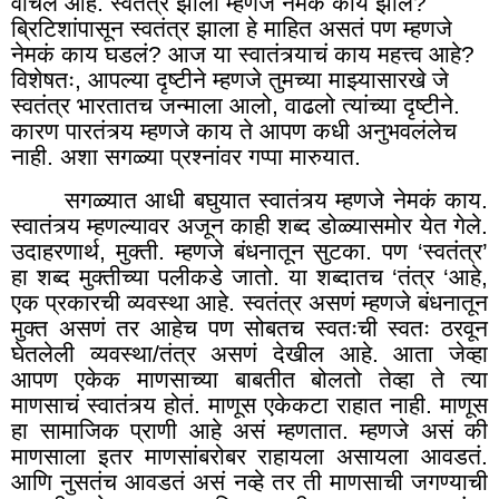
वाचलं आहे. स्वतंत्र झाला म्हणजे नेमकं काय झालं
?
ब्रिटिशांपासून स्वतंत्र झाला हे माहित असतं पण म्हणजे
नेमकं काय घडलं
?
आज या स्वातंत्र्याचं काय महत्त्व आहे?
विशेषतः, आपल्या दृष्टीने म्हणजे तुमच्या माझ्यासारखे जे
स्वतंत्र भारतातच जन्माला आलो
,
वाढलो त्यांच्या दृष्टीने.
कारण पारतंत्र्य म्हणजे काय ते आपण कधी अनुभवलंलेच
नाही. अशा सगळ्या प्रश्नांवर गप्पा मारुयात.
सगळ्यात आधी बघुयात स्वातंत्र्य म्हणजे नेमकं काय.
स्वातंत्र्य म्हणल्यावर अजून काही शब्द डोळ्यासमोर येत गेले.
उदाहरणार्थ
,
मुक्ती. म्हणजे बंधनातून सुटका. पण ‘स्वतंत्र’
हा शब्द मुक्तीच्या पलीकडे जातो. या शब्दातच ‘तंत्र ‘आहे
,
एक प्रकारची व्यवस्था आहे. स्वतंत्र असणं म्हणजे बंधनातून
मुक्त असणं तर आहेच पण सोबतच स्वतःची स्वतः ठरवून
घेतलेली व्यवस्था/तंत्र असणं देखील आहे. आता जेव्हा
आपण एकेक माणसाच्या बाबतीत बोलतो तेव्हा ते त्या
माणसाचं स्वातंत्र्य होतं. माणूस एकेकटा राहात नाही. माणूस
हा सामाजिक प्राणी आहे असं म्हणतात. म्हणजे असं की
माणसाला इतर माणसांबरोबर राहायला असायला आवडतं.
आणि नुसतंच आवडतं असं नव्हे तर ती माणसाची जगण्याची