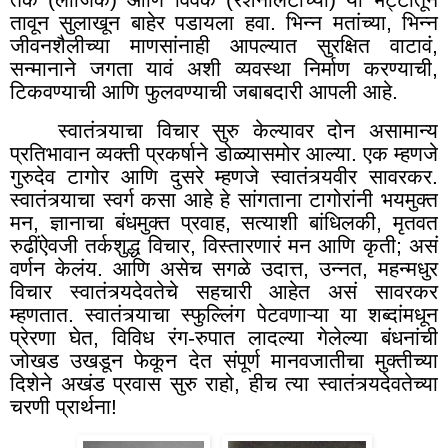
तर्क (लॉजिक) आणि विवेक (रॅशनॅलिटीच्या) या भट्टीतून
तावून सुलाखून बाहेर पडायला हवा. भिन्न मतांच्या
,
भिन्न
जीवनशैलीच्या माणसांनाही आपल्यात सुरक्षित वाटावं,
सन्मानाने जगता यावं अशी व्यवस्था निर्माण करण्याची,
टिकवण्याची आणि फुलवण्याची जबाबदारी आपली आहे.
स्वातंत्र्याचा विचार सुरु केल्यावर दोन असामान्य
प्रतिभावान व्यक्ती प्रकर्षाने डोळ्यासमोर आल्या. एक म्हणजे
गुरुदेव टागोर आणि दुसरे म्हणजे स्वातंत्र्यवीर सावरकर.
स्वातंत्र्याचा स्वर्ग कसा आहे हे सांगताना टागोरांनी भयमुक्त
मन
,
ज्ञानाचा बंधमुक्त प्रवाह
,
सत्याशी बांधिलकी
,
मृतवत
रुढींऐवजी तर्कशुद्ध विचार
,
विस्तारणारं मन आणि कृती; असं
वर्णन केलंय. आणि असेच सगळे उदात्त, उन्नत, महन्मधुर
विचार स्वातंत्र्यदेवतेचे सहचारी आहेत असं सावरकर
म्हणतात. स्वातंत्र्याचा स्फुल्लिंग पेटवणाऱ्या या शब्दांमधून
प्रेरणा घेत, विविध रंग-रुपात लादल्या गेलेल्या बंधनांची
जोखड उखडून फेकून देत संपूर्ण मानवजातीचा मुक्तीच्या
दिशेने अखंड प्रवास सुरु राहो, हीच त्या स्वातंत्र्यदेवतेच्या
चरणी प्रार्थना!