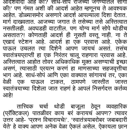
आदर्शवादी आहे का
?
साधं-सोपं रोजच्या जगण्यातलं सांगा
की!’ पण गंमत अशी की आदर्श आहेत म्हणूनच ते आवश्यक
आहेत. डोळ्यासमोर असणारे आदर्श आपल्याला दिशा देतात.
मार्ग दाखवतात. आजच्या जगात ते तसेच्या तसे अस्तित्वात
नसतीलही. अवघडही वाटतील. पण योग्य मार्ग सोपे थोडीच
असतात
?
! कोणताही आदर्श ही नुसती वस्तू नाही. ना ते
एखादं स्टेशन आहे. आदर्श हा एक प्रवास आहे. एकेक
पाऊल उचलत त्या दिशेने आपण जायचं असतं. तसंच
स्वातंत्र्यप्राप्ती हा एक निरंतर चालू राहणारा प्रवास आहे.
अस्तित्वात आहोत तोवर अधिकाधिक मुक्त असण्याची इच्छा
असणं, त्यासाठी प्रयत्न करणं हा माणसाच्या सहजवृत्तीचा
भाग आहे. साधं-सोपं आणि एका वाक्यात सांगायचं तर, एका
वेळी एक पाऊल टाकत
,
ठामपणे जास्तीत जास्त
स्वातंत्र्याच्या दिशेला जात राहणं हे आपलं निसर्गदत्त कर्तव्य
आहे!
तात्त्विक चर्चा थोडी बाजूला ठेवून व्यवहारिक
(प्रॅक्टिकल) पातळीवर काय बरं करायचं आपण
?
त्यावर
उत्तर आहे- ‘प्रश्न विचारायचे!’. ‘स्वातंत्र्याबरोबर जबाबदारी
येते’ हे वाक्य आपण अनेक वेळा ऐकलं असेल. ऐकायला छान