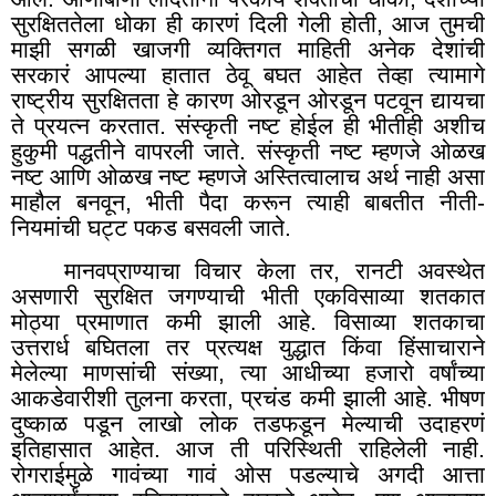
सुरक्षिततेला धोका ही कारणं दिली गेली होती
,
आज तुमची
माझी सगळी खाजगी व्यक्तिगत माहिती अनेक देशांची
सरकारं आपल्या हातात ठेवू बघत आहेत तेव्हा त्यामागे
राष्ट्रीय सुरक्षितता हे कारण ओरडून ओरडून पटवून द्यायचा
ते प्रयत्न करतात. संस्कृती नष्ट होईल ही भीतीही अशीच
हुकुमी पद्धतीने वापरली जाते. संस्कृती नष्ट म्हणजे ओळख
नष्ट आणि ओळख नष्ट म्हणजे अस्तित्वालाच अर्थ नाही असा
माहौल बनवून
,
भीती पैदा करून त्याही बाबतीत नीती-
नियमांची घट्ट पकड बसवली जाते.
मानवप्राण्याचा विचार केला तर, रानटी अवस्थेत
असणारी सुरक्षित जगण्याची भीती एकविसाव्या शतकात
मोठ्या प्रमाणात कमी झाली आहे. विसाव्या शतकाचा
उत्तरार्ध बघितला तर प्रत्यक्ष युद्धात किंवा हिंसाचाराने
मेलेल्या माणसांची संख्या, त्या आधीच्या हजारो वर्षांच्या
आकडेवारीशी तुलना करता, प्रचंड कमी झाली आहे. भीषण
दुष्काळ पडून लाखो लोक तडफडून मेल्याची उदाहरणं
इतिहासात आहेत. आज ती परिस्थिती राहिलेली नाही.
रोगराईमुळे गावंच्या गावं ओस पडल्याचे अगदी आत्ता