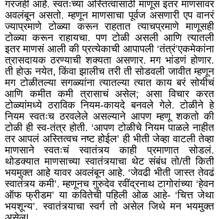
गरजही आहे. स्वतःच्या अस्तित्वासाठी माणूस इतर माणसांवर
अवलंबून असतो. म्हणून माणसाचा पूर्वज असणारी एप वानरं
ज्याप्रमाणे टोळ्या करून राहतात त्याचप्रमाणे माणूसही
टोळ्या करून राहायचा. पण टोळी असली आणि त्यातली
इतर माणसं आली की प्रत्येकाची आपापली ‘तंत्रं’एकमेकांना
त्रासदायक ठरण्याची शक्यता असणार. मग भांडणं होणार.
ती होऊ नयेत, किंवा झालीच तरी ती सोडवली जावीत म्हणून
मग टोळीतल्या सगळ्यांना त्यातल्या त्यात काय बरं सोयीचं
आणि कमीत कमी त्रासाचं असेल; असा विचार करत
टोळ्यांमध्ये ठराविक नियम-कायदे बनवले गेले. टोळीने हे
नियम स्वतःच ठरवलेले असल्याने आपण म्हणू शकतो की
टोळी ही स्व-तंत्र होती. ‘आपण टोळीचे नियम पाळले नाहीत
तर आपलं अस्तित्वच नष्ट होईल’ ही भीती जेव्हा वाटली तेव्हा
माणसाने स्वतःचं स्वातंत्र्य काही प्रमाणात सोडलं.
थोडक्यात माणसाच्या स्वातंत्र्याचा थेट संबंध तो/ती किती
भयमुक्त आहे यावर अवलंबून आहे. ‘जेवढी भीती जास्त तेवढं
स्वातंत्र्य कमी’. म्हणूनच गुरुदेव रवींद्रनाथ टागोरांच्या ‘हेवन
ऑफ फ्रीडम’ या कवितेची पहिली ओळ आहे- ‘चित्त जेथा
भयशून्य’. स्वातंत्र्याचा स्वर्ग तो असेल जिथे मन भयमुक्त
असेल!