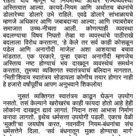
राहता यावं म्हणून या नियमांच्या आधारे राज्यव्यवस्था
अस्तित्वात आल्या. कायदे-नियम आणि अर्थातच बंधनांचे
डोलारेच्या डोलारे उभे राहिले. एवढे डोलारे सांभाळायचे
म्हणजे अधिकार आणि जबाबदाऱ्या आल्या; आणि त्याबरोबर
समाजात उच्च-नीचता आली. कोणत्याही व्यवस्था
बदलण्याचा विषय निघतो तेव्हा या व्यवस्थांचे पाठीराखे
बदलाला विरोध करताना
,
‘हे केले तर सर्व काही कोसळून
पडेल आणि अनागोंदी माजेल
’
अशा आशयाचा बचाव
मांडतात. एक प्रकारे, पुन्हा एकदा अनागोंदी म्हणजेच
अस्तित्व नष्ट होण्याचं भय दाखवून व्यवस्थेचं समर्थन
करतात, तुमच्या व्यक्तिगत स्वातंत्र्याचं बलिदान मागतात.
‘भिती’शिवाय स्वातंत्र्य सोडायला कोणीच तयार होणार नाही
हे हजारो वर्षांपूर्वीच आपण अनुभवाने शिकलोय!
नुसतं व्यक्तिगत स्वातंत्र्य काढून घेऊन उपयोग
नसतो. तसं केल्याने खरोखरंच काही फायदा होतो आहे हेही
लोकांना दाखवून द्यावं लागतं. निदान तसा आभास निर्माण
करावा लागतो. इथेच धर्मसत्ता उपयोगी पडली. एकाच वेळी
‘मुक्ती
’
चा जयघोष करत, नवनवीन नियम-बंधनांचा संच
धर्मसत्तेने दिला. ‘सर्व बंधनातून मुक्त होण्याचा मार्ग’