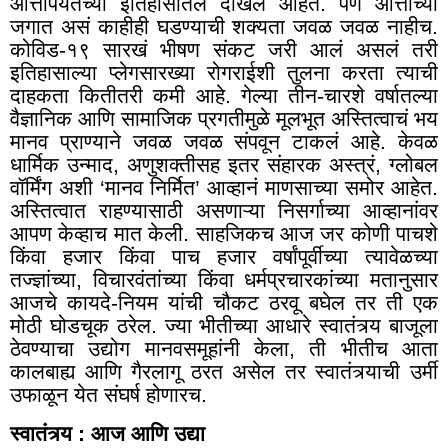
आत्तापर्यंतच्या इतिहासातले दाखले आहेत. पण आत्ताच्या
जगात असं काहीही घडण्याची शक्यता जवळ जवळ नाहीच.
कोविड-१९ सारखं भीषण संकट जरी आलं असलं तरी
इतिहासाल्या प्लेगसारख्या रोगराईशी तुलना करता त्याची
दाहकता कितीतरी कमी आहे. गेल्या तीन-चारशे वर्षातल्या
वैज्ञानिक आणि सामाजिक प्रगतीमुळे मूलभूत अस्तित्वाचं भय
मानव प्राण्याने जवळ जवळ संपवून टाकलं आहे. केवळ
धार्मिक उन्माद
,
अणुशक्तीसह इतर संहारक अस्त्रं
,
ग्लोबल
वॉर्मिंग अशी ‘मानव निर्मित’ आव्हानं माणसाच्या समोर आहेत.
अस्तित्वात राहण्यासाठी असणाऱ्या निसर्गाच्या आव्हानांवर
आपण केव्हाच मात केली. साहजिकच आज जर कोणी पाचशे
किंवा हजार किंवा पाच हजार वर्षांपूर्वीच्या त्यावेळच्या
तज्ज्ञांच्या
,
विचारवंतांच्या किंवा धर्मप्रचारकांच्या मतानुसार
आजचे कायदे-नियम यांची चौकट ठरवू बघेल तर ती एक
मोठी घोडचूक ठरेल. ज्या भीतीच्या आधारे स्वातंत्र्य बाजूला
ठेवण्याचा उद्योग मानवसमूहांनी केला
,
ती भीतीच आता
कालबाह्य आणि गैरलागू ठरत असेल तर स्वातंत्र्याची उर्मी
उफाळून येत संघर्ष होणारच.
स्वातंत्र्य : आज आणि उद्या