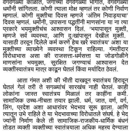
वेगवेगळ्या काळात, जगाच्या वेगवेगळ्या भागात, वेगवेगळ्या
धर्मांनी सांगितला. कोणी त्याला मोक्ष म्हणलं तर कोणी निर्वाण
म्हणालं. कोणी मुक्तीचा दिवस म्हणजे ‘अंतिम निवाड्याचा’
दिवस म्हणलं. धर्मांनी
,
उपासना पद्धतींनी माणसांना या ना त्या
प्रकारे भयमुक्तीचंच आश्वासन दिलं. ‘भयापासून मुक्ती
,
म्हणजे सर्व व्यवस्था
,
आणि दुःखांपासून देखील मुक्ती.
यासाठी ठरवून दिलेले कर्म करणे हेच खरे स्वातंत्र्य’ अशा या
मुक्तीच्या व्याख्येने व्यवस्था टिकून राहिल्या. गंमतीदार
विरोधाभास असा की राजसत्ता-धर्मसत्ता या जोडगोळीने
माणसांना भयमुक्त, सुरक्षित जगण्याचं आश्वासन देत
व्यक्तीस्वातंत्र्य मात्र काढून घेतलं किंवा मर्यादित ठेवलं.
आता गंमत अशी की भीती दाखवून स्वातंत्र्य हिरावून
घेतलं गेलं तरी ते सगळ्यांचं सारखंच नाही घेतलं. काही
लोकांना जास्त स्वातंत्र्य मिळालं तर काहींना कमी.
सामाजिक उच्च-नीचता तयार झाली. धर्म
,
जात
,
वर्ण
,
वर्ग,
लिंग, प्रदेश अशा आधारांवर भेदभाव सुरू झाला. आणि
त्यातून उभे राहिले ते या भेदभावाच्या विरोधातले संघर्ष. हे भेद
ज्यांनी निर्माण केले ती सामाजिक-राजकीय-धार्मिक बंधनं
तोडत व्यक्ती व्यक्तीच्या स्वातंत्र्याला अधिक महत्त्व देण्याला