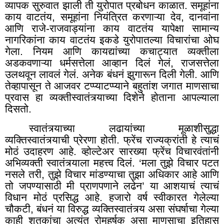
व्यापक सुरुवात झाली ती युरोपात प्रबोधन काळात. समूहांना
काय वाटतंय
,
समूहांना नियंत्रित करणाऱ्या देव
,
दानवांना
आणि राजे-राजवाड्यांना काय वाटतंय यापेक्षा सामान्य
नागरिकांना काय वाटतंय इकडे युरोपातल्या विचारांचा ओघ
गेला. नियम आणि कायद्यांच्या कचाट्यात व्यक्तीला
अडकवणाऱ्या धर्मसत्तेला आव्हान दिलं गेलं, राजसत्तेला
उलथवून लावलं गेलं. अनेक बंधनं झुगारून दिली गेली. आणि
तेव्हापासून ते आजवर टप्प्याटप्प्याने बहुतांश जगात माणसाचा
प्रवास हा व्यक्तीस्वातंत्र्याच्या दिशेने होताना आपल्याला
दिसतो.
स्वातंत्र्याच्या लढायांच्या मूळाशीसुद्धा
व्यक्तिस्वातंत्र्याची प्रेरणा होती. फ्रेंच राज्यक्रांती हे त्याचं
मोठं उदाहरण आहे. व्होल्टेअर सारख्या फ्रेंच विचारवंतांनी
अभिव्यक्ती स्वातंत्र्याला महत्त्व दिलं. ‘मला तुझे विचार पटत
नसले तरी, तुझे विचार मांडण्याचा तुझा अधिकार आहे आणि
तो जपण्यासाठी मी प्राणपणाने लढेन
’
या आशयाचं त्याचं
विधान मोठं प्रसिद्ध आहे. हजारो वर्ष स्वीकारत गेलेल्या
चौकटी, बंधनं या विरुद्ध व्यक्तिस्वातंत्र्य असा संघर्षाचा गेल्या
काही शतकांचा अत्यंत रोमहर्षक असा माणसाचा इतिहास