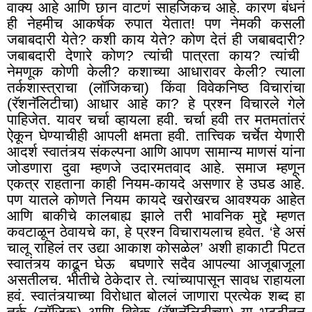
वाक्य आहे आणि छान वाटणं साहजिकच आहे. कारण बंधनं
ही नेहमीच आकर्षक रुपात येतात! पण नेमकी कसली
जबाबदारी येते
?
कशी काय येते
?
कोण देतं ही जबाबदारी
?
जबाबदारी देणारे कोण
?
त्यांची पात्रता काय
?
त्यांची
नेमणूक कोणी केली
?
कशाच्या आधारावर केली
?
त्याला
तर्कशास्त्राचा (लॉजिकचा) किंवा विवेकनिष्ठ विचारांचा
(रॅशनॅलिटीचा) आधार आहे का
?
हे प्रश्न विचारले गेले
पाहिजेत. यावर चर्चा व्हायला हवी. चर्चा हवी तर मतमतांतरं
ऐकून घेण्याचीही आपली क्षमता हवी. तात्त्विक चर्चेत येणारी
आदर्श स्वातंत्र्य संकल्पना आणि आपण सामान्य माणसं यांना
जोडणारा दुवा म्हणजे उदारमतवाद आहे. समाज म्हणून
एकत्र राहताना काही नियम-कायदे असणार हे उघड आहे.
पण यातले कोणते नियम कायदे खरोखरच आवश्यक आहेत
आणि बाकीचे कालबाह्य झाले तरी भावनिक मुद्दे म्हणत
कवटाळून ठेवायचे का, हे प्रश्न विचारायलाच हवेत. ‘हे असं
चालू राहिलं तर उद्या आकाश कोसळेल
’
अशी हाकाटी पिटत
स्वातंत्र्य काढून घेऊ बघणारे सदैव आपल्या आजूबाजूला
असतीलच. भीतीचे ठेकेदार ते. त्यांच्यापासून सावध राहायला
हवं. स्वातंत्र्याच्या विरोधात बोललं जाणारा प्रत्येक शब्द हा