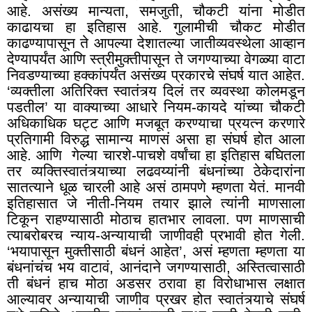
आहे. असंख्य मान्यता
,
समजुती, चौकटी यांना मोडीत
काढायचा हा इतिहास आहे. गुलामीची चौकट मोडीत
काढण्यापासून ते आपल्या देशातल्या जातीव्यवस्थेला आव्हान
देण्यापर्यंत आणि स्त्रीमुक्तीपासून ते जगण्याच्या वेगळ्या वाटा
निवडण्याच्या हक्कांपर्यंत असंख्य प्रकारचे संघर्ष यात आहेत.
‘व्यक्तीला अतिरिक्त स्वातंत्र्य दिलं तर व्यवस्था कोलमडून
पडतील’ या वाक्याच्या आधारे नियम-कायदे यांच्या चौकटी
अधिकाधिक घट्ट आणि मजबूत करण्याचा प्रयत्न करणारे
प्रतिगामी विरुद्ध सामान्य माणसं असा हा संघर्ष होत आला
आहे. आणि गेल्या चारशे-पाचशे वर्षांचा हा इतिहास बघितला
तर व्यक्तिस्वातंत्र्याच्या लढवय्यांनी बंधनांच्या ठेकेदारांना
सातत्याने धूळ चारली आहे असं ठामपणे म्हणता येतं. मानवी
इतिहासात जे नीती-नियम तयार झाले त्यांनी माणसाला
टिकून राहण्यासाठी मोठाच हातभार लावला. पण माणसाची
त्याबरोबरच न्याय-अन्यायाची जाणीवही प्रभावी होत गेली.
‘भयापासून मुक्तीसाठी बंधनं आहेत’, असं म्हणता म्हणता या
बंधनांचंच भय वाटावं, आनंदाने जगण्यासाठी, अस्तित्वासाठी
ती बंधनं हाच मोठा अडसर ठरावा हा विरोधाभास लक्षात
आल्यावर अन्यायाची जाणीव प्रखर होत स्वातंत्र्याचे संघर्ष