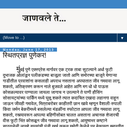
▼
Monday, June 17, 2013
स्थितप्रज्ञ पुणेकर!
मुं
बई पुणे एक्स्प्रेस मार्गावर एक ट्रक ताबा सुटल्याने अर्धा फुटी
दुभाजक ओलांडून पलीकडच्या बाजूला जातो आणि समोरच्या बाजूने येणाऱ्या
गाडीतील प्रवाशांना कसलाही अपराध नसताना अपघातात जीव गमवावा लागू
शकतो, अतिक्रमण करून नाले बुजवले आहेत आणि मग धो धो पाऊस
कोसळल्यावर पाण्याला जायला जागाच न उरल्याने ते पाणी हौसिंग
सोसायट्यांच्या पार्किंग मध्ये घुसू शकते त्यात कदाचित एखादा लहानगा वाहून
जाऊन जीवही गमावेल, मित्राबरोबर काहीतरी छान खावे म्हणून वैशाली-रुपाली
किंवा जर्मन बेकरीमध्ये बसलेल्या मंडळींना स्फोटात आपला जीव गमवावा लागू
शकतो, रस्त्यावरून आपल्या बहिणीसोबत चालत असताना अचानक शेजारची
वीस फुटी भिंत कोसळून जीव गमवावा लागू शकतो, आयुष्यभर कष्टाने
साठवलेली लाखो रुपयांची पुंजी खर्च करून खरेदी केलेले घर बेकायदा इमारतीत