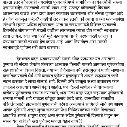
पाहता इतर कोणत्याही नगरापेक्षा पुण्यनगरीमध्ये सामाजिक कार्यकर्त्यांची संख्या
प्रमाणाबाहेर असल्याची आमची खबर आहे. उठसूट कोणत्याही विषयांत
आपल्याला कळते असा दावा करत रस्त्यावर उतरणाऱ्या थोर संस्था पुण्यात आहे
हे कोण नाकबूल करेल? काहींची तर ताकद इतकी की त्यांना संस्था म्हणण्यापेक्षा
संस्थाने म्हणणे अधिक श्रेयस्कर! आता या संस्थानांमध्ये विशिष्ट प्रकारचे
हितसंबंध जोपासणारी मंडळी वाढीला लागल्यास त्याचा दोष मानवी स्वभावास
द्यावा लागेल. स्वतःच्या ‘अहं’ मुळे महत्वाच्या नागरी प्रश्नांवरही एकत्र न
येण्यामागे मानवी स्वभाव हेच कारण आहे. आता निसर्गदत्त अशा मानवी
स्वभावापुढे पुणेकर तरी काय करणार!
देशभरात बदल घडवण्यासाठी लाखो लोक रस्त्यावर येत असताना
पुण्यात ती संख्या जेमतेम शंभरच्या आसपास फिरावी यामध्ये आम्हाला पुणेकरांच्या
सहनशक्तीचा विजय दिसतो. वयाच्या तेविसाव्या वर्षी हसतमुखाने फाशी जाणाऱ्या
क्रांतिकारकाचे धैर्य अंगी बाणवत पुणेकर हसतमुखाने आपले खड्ड्यात जाणे
सहन करतात हे लाख मोलाचे आहे. दिल्ली वगैरे बाजूला सध्या वातावरण फार
तापलेले असल्याचे आम्ही ऐकून आहोत. पण दिल्ली म्हणेल तसे वागण्याचा
बाणेदार पुणेकरांचा स्वभाव नसल्याने, थंड गोळा बनून पडून राहण्यात पुणेकरांनी
धन्यता मानली आहे याबद्दल कौतुक करावे तेवढे थोडे. वास्तविक राजकीय
परिवर्तनासाठी झटण्याची पुणेकरांची परंपरा असल्याचे सांगितले जाते पण आपण
अत्यंत पुरोगामी असून जुन्या संकल्पनांपेक्षा निष्क्रियतेच्या नवीन विचारांवर
आधारित आमचे आयुष्य घडवू असा स्पष्ट संदेश पुणेकरांनी दिल्याचे पाहून मन
भरून येत नाही तो खरा पुणेकर म्हणता येईल काय?!
येत्या निवडणुकीत देशात इतरत्र असहनशील मंडळींनी मतदानासाठी