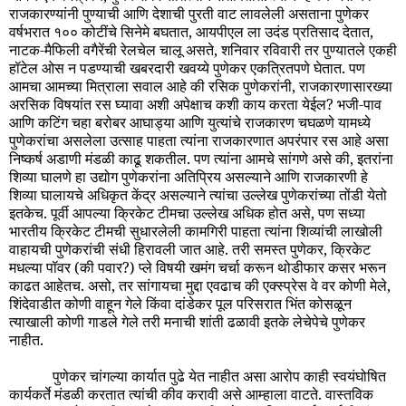
राजकारण्यांनी पुण्याची आणि देशाची पुरती वाट लावलेली असताना पुणेकर
वर्षभरात १०० कोटींचे सिनेमे बघतात, आयपीएल ला उदंड प्रतिसाद देतात,
नाटक-मैफिली वगैरेंची रेलचेल चालू असते, शनिवार रविवारी तर पुण्यातले एकही
हॉटेल ओस न पडण्याची खबरदारी खवय्ये पुणेकर एकत्रितपणे घेतात. पण
आमचा आमच्या मित्राला सवाल आहे की रसिक पुणेकरांनी, राजकारणासारख्या
अरसिक विषयांत रस घ्यावा अशी अपेक्षाच कशी काय करता येईल? भजी-पाव
आणि कटिंग चहा बरोबर आघाड्या आणि युत्यांचे राजकारण चघळणे यामध्ये
पुणेकरांचा असलेला उत्साह पाहता त्यांना राजकारणात अपरंपार रस आहे असा
निष्कर्ष अडाणी मंडळी काढू शकतील. पण त्यांना आमचे सांगणे असे की, इतरांना
शिव्या घालणे हा उद्योग पुणेकरांना अतिप्रिय असल्याने आणि राजकारणी हे
शिव्या घालायचे अधिकृत केंद्र असल्याने त्यांचा उल्लेख पुणेकरांच्या तोंडी येतो
इतकेच. पूर्वी आपल्या क्रिकेट टीमचा उल्लेख अधिक होत असे, पण सध्या
भारतीय क्रिकेट टीमची सुधारलेली कामगिरी पाहता त्यांना शिव्यांची लाखोली
वाहायची पुणेकरांची संधी हिरावली जात आहे. तरी समस्त पुणेकर, क्रिकेट
मधल्या पॉवर (की पवार?) प्ले विषयी खमंग चर्चा करून थोडीफार कसर भरून
काढत आहेतच. असो, तर सांगायचा मुद्दा एवढाच की एक्स्प्रेस वे वर कोणी मेले,
शिंदेवाडीत कोणी वाहून गेले किंवा दांडेकर पूल परिसरात भिंत कोसळून
त्याखाली कोणी गाडले गेले तरी मनाची शांती ढळावी इतके लेचेपेचे पुणेकर
नाहीत.
पुणेकर चांगल्या कार्यात पुढे येत नाहीत असा आरोप काही स्वयंघोषित
कार्यकर्ते मंडळी करतात त्यांची कीव करावी असे आम्हाला वाटते. वास्तविक