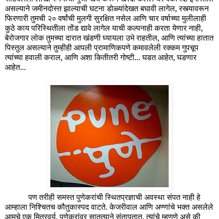
असल्याने जमीनदोस्त झाल्याची घटना डोळ्यांदेखत बघावी लागेल, रस्त्यावरून
फिरणारी तुमची २० वर्षांची मुलगी सुरक्षित नसेल आणि चार वर्षाच्या मुलीलाही
कुठे काय परिस्थितीला तोंड द्यावे लागेल याची कल्पनाही करता येणार नाही,
बेरोजगार लोक तुमच्या दारात खंडणी घ्यायला उभे राहतील, आणि त्यांच्या हातात
पिस्तुल असल्याने तुम्हीही आपली प्रामाणिकपणे कमावलेली रक्कम गुपचूप
त्यांच्या हवाली कराल, आणि अशा कितीतरी गोष्टी... घडत आहेत, घडणार
आहेत...
पण तरीही समस्त पुणेकरांची स्थितप्रज्ञाची अवस्था संपत नाही हे
आम्हाला निश्चितच कौतुकास्पद वाटते. केजरीवाल आणि अण्णांचे भक्त असलेले
आमचे एक मित्रवर्य, पुणेकरांवर सातत्याने संतापतात. त्यांचे म्हणणे असे की