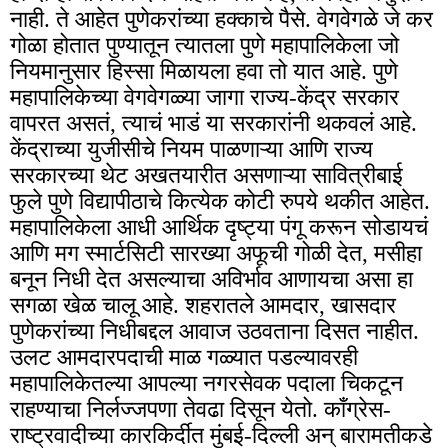
नाही. ते आहेत पुणेकरांच्या हक्काचे पैसे. वेगवेगळे जे कर
गोळा होतात पुण्यातून त्यातला पुणे महापालिकेला जो
नियमानुसार हिस्सा मिळायला हवा तो यात आहे. पुणे
महापालिकेच्या वेगवेगळ्या जागा राज्य-केंद्र सरकार
वापरत असतं, त्याचं भाडं या सरकारांनी थकवलं आहे.
केंद्राच्या युजीसीचे नियम पाळणाऱ्या आणि राज्य
सरकारच्या थेट अखतयारीत असणाऱ्या सावित्रीबाई
फुले पुणे विद्यापीठाचे कित्येक कोटी रुपये थकीत आहेत.
महापालिकेला आधी आर्थिक दृष्ट्या पंगू करून सोडायचं
आणि मग स्मार्टसिटी सारख्या अफूची गोळी देत, मसीहा
बनून निधी देत असल्याचा अविर्भाव आणायचा असा हा
सगळा खेळ चालू आहे. शहरातले आमदार, खासदार
पुणेकरांच्या निधीबद्दल आवाज उठवताना दिसत नाहीत.
उलट आमदारपदाची माळ गळ्यात पडल्यावरही
महापालिकेतल्या आपल्या नगरसेवक पदाला चिकटून
राहण्याचा निर्लज्जपणा तेवढा दिसून येतो. कॉंग्रेस-
राष्ट्रवादीच्या कारकिर्दीत मुंबई-दिल्ली अन् बारामतीकडे