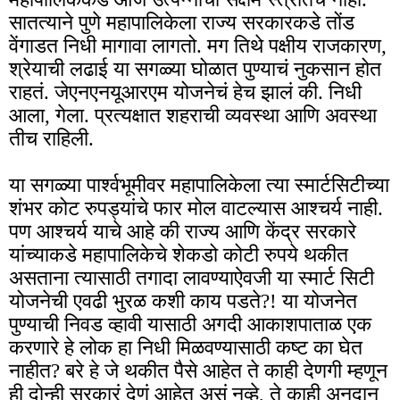
सातत्याने पुणे महापालिकेला राज्य सरकारकडे तोंड
वेंगाडत निधी मागावा लागतो. मग तिथे पक्षीय राजकारण,
श्रेयाची लढाई या सगळ्या घोळात पुण्याचं नुकसान होत
राहतं. जेएनएनयूआरएम योजनेचं हेच झालं की. निधी
आला, गेला. प्रत्यक्षात शहराची व्यवस्था आणि अवस्था
तीच राहिली.
या सगळ्या पार्श्वभूमीवर महापालिकेला त्या स्मार्टसिटीच्या
शंभर कोट रुपड्यांचे फार मोल वाटल्यास आश्चर्य नाही.
पण आश्चर्य याचे आहे की राज्य आणि केंद्र सरकारे
यांच्याकडे महापालिकेचे शेकडो कोटी रुपये थकीत
असताना त्यासाठी तगादा लावण्याऐवजी या स्मार्ट सिटी
योजनेची एवढी भुरळ कशी काय पडते?! या योजनेत
पुण्याची निवड व्हावी यासाठी अगदी आकाशपाताळ एक
करणारे हे लोक हा निधी मिळवण्यासाठी कष्ट का घेत
नाहीत? बरे हे जे थकीत पैसे आहेत ते काही देणगी म्हणून
ही दोन्ही सरकारं देणं आहेत असं नव्हे, ते काही अनुदान