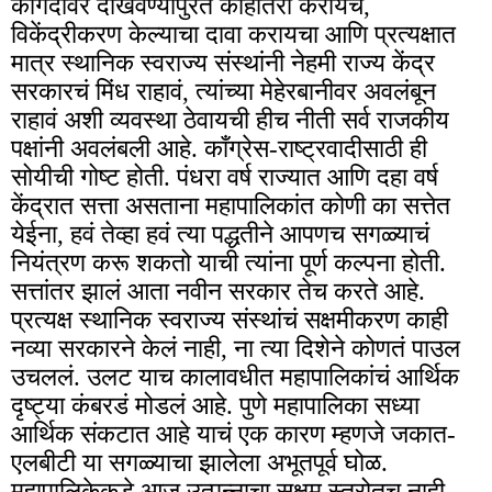
कागदावर दाखवण्यापुरतं काहीतरी करायचं,
विकेंद्रीकरण केल्याचा दावा करायचा आणि प्रत्यक्षात
मात्र स्थानिक स्वराज्य संस्थांनी नेहमी राज्य केंद्र
सरकारचं मिंध राहावं, त्यांच्या मेहेरबानीवर अवलंबून
राहावं अशी व्यवस्था ठेवायची हीच नीती सर्व राजकीय
पक्षांनी अवलंबली आहे. कॉंग्रेस-राष्ट्रवादीसाठी ही
सोयीची गोष्ट होती. पंधरा वर्ष राज्यात आणि दहा वर्ष
केंद्रात सत्ता असताना महापालिकांत कोणी का सत्तेत
येईना, हवं तेव्हा हवं त्या पद्धतीने आपणच सगळ्याचं
नियंत्रण करू शकतो याची त्यांना पूर्ण कल्पना होती.
सत्तांतर झालं आता नवीन सरकार तेच करते आहे.
प्रत्यक्ष स्थानिक स्वराज्य संस्थांचं सक्षमीकरण काही
नव्या सरकारने केलं नाही, ना त्या दिशेने कोणतं पाउल
उचललं. उलट याच कालावधीत महापालिकांचं आर्थिक
दृष्ट्या कंबरडं मोडलं आहे. पुणे महापालिका सध्या
आर्थिक संकटात आहे याचं एक कारण म्हणजे जकात-
एलबीटी या सगळ्याचा झालेला अभूतपूर्व घोळ.
महापालिकेकडे आज उत्पन्नाचा सक्षम स्त्रोतच नाही.