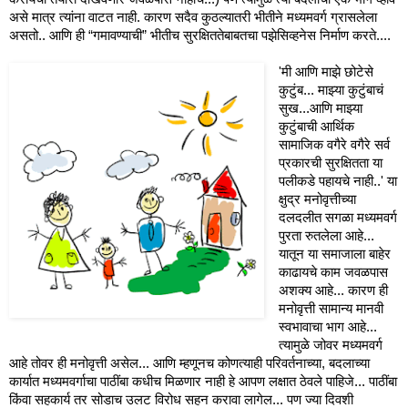
असे मात्र त्यांना वाटत नाही. कारण सदैव कुठल्यातरी भीतीने मध्यमवर्ग ग्रासलेला
असतो.. आणि ही “गमावण्याची” भीतीच सुरक्षिततेबाबतचा पझेसिव्हनेस निर्माण करते....
'मी आणि माझे छोटेसे
कुटुंब... माझ्या कुटुंबाचं
सुख...आणि माझ्या
कुटुंबाची आर्थिक
सामाजिक वगैरे वगैरे सर्व
प्रकारची सुरक्षितता या
पलीकडे पहायचे नाही..' या
क्षुद्र मनोवृत्तीच्या
दलदलीत सगळा मध्यमवर्ग
पुरता रुतलेला आहे...
यातून या समाजाला बाहेर
काढायचे काम जवळपास
अशक्य आहे... कारण ही
मनोवृत्ती सामान्य मानवी
स्वभावाचा भाग आहे...
त्यामुळे जोवर मध्यमवर्ग
आहे तोवर ही मनोवृत्ती असेल... आणि म्हणूनच कोणत्याही परिवर्तनाच्या, बदलाच्या
कार्यात मध्यमवर्गाचा पाठींबा कधीच मिळणार नाही हे आपण लक्षात ठेवले पाहिजे... पाठींबा
किंवा सहकार्य तर सोडाच उलट विरोध सहन करावा लागेल... पण ज्या दिवशी