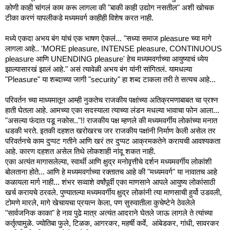
कोणी काही चांगलं काम करू लागला की "बाकी काही उद्योग नसतील" अशी खोचक
टीका करणं यापलीकडे मध्यमवर्ग काहीही विशेष करत नाही.
मध्ये एकदा अभय बंग यांचं एक भाषण ऐकलं... "सध्या समाज pleasure च्या मागे
लागला आहे.. 'MORE pleasure, INTENSE pleasure, CONTINUOUS
pleasure आणि UNENDING pleasure' हेच मध्यमवर्गाच्या आयुष्याचं ध्येय
झाल्यासारखं झालं आहे." असं त्यावेळी अभय बंग यांनी सांगितलं. यामधल्या
"Pleasure" या शब्दाच्या जागी "security" हा शब्द टाकला तरी ते सत्यच आहे...
परिवर्तन च्या माध्यमातून आम्ही नुकतेच राजकीय पक्षांच्या अतिक्रमणाबाबत चा प्रश्न
हाती घेतला आहे. आमच्या एका सदस्याला त्याच्या लंडन मधल्या भावाचा फोन आला...
"असल्या फंदात पडू नकोस.."!! राजकीय पक्ष म्हणले की मध्यमवर्गीय लोकांच्या मनात
धडकी भरते. इतकी दहशत खरोखरच जर राजकीय पक्षांनी निर्माण केली असेल तर
परिवर्तनचे काम दुप्पट गतीने आणि खरं तर दुप्पट आक्रमकतेने करायची आवश्यकता
आहे. कारण दहशत असेल तिथे लोकशाही नांदू शकत नाही.
एका अत्यंत मागासलेल्या, स्वार्थी आणि क्षुद्र मनोवृत्तीचे दर्शन मध्यमवर्गीय लोकांशी
बोलताना होते... आणि हे मध्यमवर्गाच्या रक्तातच आहे की "मध्यमवर्ग" या नावातच आहे
कळायला मार्ग नाही... शंभर सव्वाशे वर्षांपूर्वी एका माणसाने आपले आयुष्य लोकांसाठी
खर्च करायचे ठरवले. पुण्यातल्या मध्यमवर्गीय क्षुद्र लोकांनी त्या माणसाची हुर्यो उडवली,
टोमणे मारले, मागे खेचायचा प्रयत्न केला, पण सुरुवातीला कुचेष्टेने ठेवलेले
"सार्वजनिक काका" हे नाव पुढे मात्र अत्यंत आदराने घेतले जाऊ लागले ते त्यांच्या
कर्तृत्वामुळे. ज्योतिबा फुले, टिळक, आगरकर, महर्षी कर्वे, आंबेडकर, गांधी, सावरकर