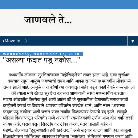
▼
Wednesday, November 17, 2010
"असल्या फंदात पडू नकोस..."
मध्यवर्गीय लोकांना सुरक्षिततेबाबत "पझेसिव्हनेस" तयार झाला आहे. एका सुरक्षित
कवचात राहून आयुष्य जगण्याची सवय आणि आवड सगळ्या मध्यमवर्गीय लोकांमध्ये
तयार झाली आहे. त्यामुळे जरा कोणी त्या कवचातून बाहेर पडून काही वेगळे करू लागला
की त्याला मागे खेचत सुरक्षित कवचात आणण्याची स्पर्धा मध्यमवर्गीय करतात.
माझ्या ओळखीत कित्येक मुलं अशी आहेत की जे सुरुवातीला देशासाठी/समाजासाठी
काहीतरी करावं या विचाराने आमच्या परिवर्तन संस्थेत आले, आणि नंतर "असल्या
फंदात पडू नकोस" अशी घरून सक्त ताकीद मिळाल्यावर येण्याचे बंद झाले. त्यामुळे
पहिल्या दिवसापासून परिवर्तन मध्ये असणारी स्वयंसेवकांची उणीव आज दोन वर्षांनतरही
कायम आहे. घरात बसून सिस्टीम वर टीका करणं, मतदानालाही बाहेर न
पडणं...बोलण्यात "हुकुमशाहीच हवी खरं तर.." असे उद्गार काढणं आणि एका बाजूला
टिळकांपासून गांधींसकट सावरकरांपर्यंतच्या "स्वातंत्र्य" सैनिकांचे गुणगान करणं आणि