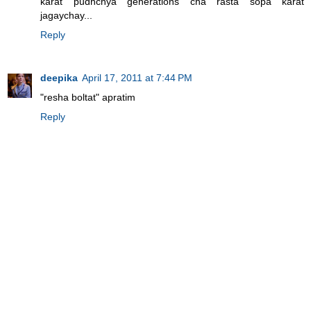
karat pudhchya generations cha rasta sopa karat
jagaychay...
Reply
deepika
April 17, 2011 at 7:44 PM
"resha boltat" apratim
Reply