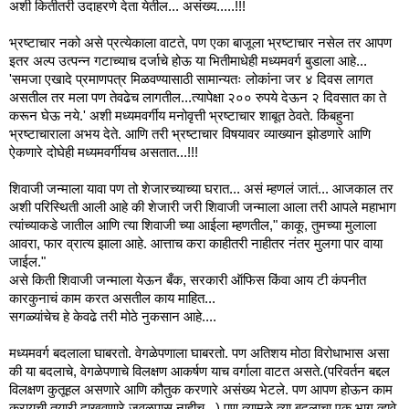
अशी कितीतरी उदाहरणे देता येतील... असंख्य.....!!!
भ्रष्टाचार नको असे प्रत्येकाला वाटते, पण एका बाजूला भ्रष्टाचार नसेल तर आपण
इतर अल्प उत्पन्न गटाच्याच दर्जाचे होऊ या भितीमाधेही मध्यमवर्ग बुडाला आहे...
'समजा एखादे प्रमाणपत्र मिळवण्यासाठी सामान्यतः लोकांना जर ४ दिवस लागत
असतील तर मला पण तेवढेच लागतील...त्यापेक्षा २०० रुपये देऊन २ दिवसात का ते
करून घेऊ नये.' अशी मध्यमवर्गीय मनोवृत्ती भ्रष्टाचार शाबूत ठेवते. किंबहुना
भ्रष्टाचाराला अभय देते. आणि तरी भ्रष्टाचार विषयावर व्याख्यान झोडणारे आणि
ऐकणारे दोघेही मध्यमवर्गीयच असतात...!!!
शिवाजी जन्माला यावा पण तो शेजारच्याच्या घरात... असं म्हणलं जातं... आजकाल तर
अशी परिस्थिती आली आहे की शेजारी जरी शिवाजी जन्माला आला तरी आपले महाभाग
त्यांच्याकडे जातील आणि त्या शिवाजी च्या आईला म्हणतील," काकू, तुमच्या मुलाला
आवरा, फार व्रात्य झाला आहे. आत्ताच करा काहीतरी नाहीतर नंतर मुलगा पार वाया
जाईल."
असे किती शिवाजी जन्माला येऊन बँक, सरकारी ऑफिस किंवा आय टी कंपनीत
कारकुनाचं काम करत असतील काय माहित...
सगळ्यांचेच हे केवढे तरी मोठे नुकसान आहे....
मध्यमवर्ग बदलाला घाबरतो. वेगळेपणाला घाबरतो. पण अतिशय मोठा विरोधाभास असा
की या बदलाचे, वेगळेपणाचे विलक्षण आकर्षण याच वर्गाला वाटत असते.(परिवर्तन बद्दल
विलक्षण कुतूहल असणारे आणि कौतुक करणारे असंख्य भेटले. पण आपण होऊन काम
करायची तयारी दाखवणारे जवळपास नाहीच...) पण त्यामुळे त्या बदलाचा एक भाग व्हावे