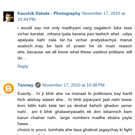
Kaushik Dahale - Photography
November 17, 2010 at
10:44 PM
i would say not only madhyam varg..sagalech loka tasa
vichar karatat...mhana tyala karana pan tashich ahet...udya
apalyala kahi zala tar..ha vichar pratyekachya manat
asatoch..may be lack of power he ek main reason
ahe..because we all know what these useless politians will
do...
Reply
Tanmay
November 17, 2010 at 10:48 PM
Exactly... hi ji bhiti ahe na manaat ki politicians kay kartil
hich atishay waeet ahe... hi bhiti joparyant jaat nahi towar
koni kitihi kahi kela tari ya deshat kahich ghadun yenar
nahi... ani ti bhiti ghalawnyasathi ek don lokannich kam
karun chalnar nahi.. large numbers madhe ekatra yayla
hawa....
choice is yours..tumhala ahe tasa ghabrat jagaychay ki fight