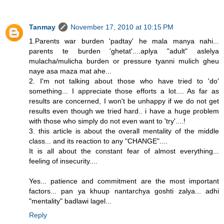
Tanmay
November 17, 2010 at 10:15 PM
1.Parents war burden 'padtay' he mala manya nahi...
parents te burden 'ghetat'....aplya "adult" aslelya
mulacha/mulicha burden or pressure tyanni mulich gheu
naye asa maza mat ahe...
2. I'm not talking about those who have tried to 'do'
something... I appreciate those efforts a lot.... As far as
results are concerned, I won't be unhappy if we do not get
results even though we tried hard.. i have a huge problem
with those who simply do not even want to 'try'....!
3. this article is about the overall mentality of the middle
class... and its reaction to any "CHANGE"....
It is all about the constant fear of almost everything...
feeling of insecurity....
Yes... patience and commitment are the most important
factors... pan ya khuup nantarchya goshti zalya... adhi
"mentality" badlawi lagel...
Reply