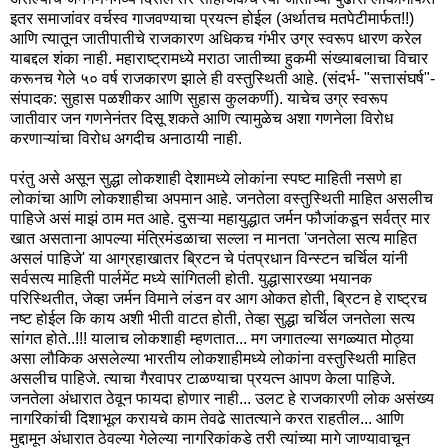
इतर समाजांवर वर्चस्व गाजवण्याचा प्रयत्न होईल (अर्थातच मतपेटीमार्फत!!)
आणि त्यातून जातीपातीचे राजकारण अधिकच गंभीर उग्र स्वरूप धारण करेल
याबद्दल शंका नाही. महाराष्ट्रामध्ये मराठा जातीच्या हुकमी संख्याबलाचा विचार
करूनच गेले ५० वर्ष राजकारण झाले ही वस्तुस्थिती आहे. (संदर्भ- "सत्तासंघर्ष"-
संपादक: सुहास पळशीकर आणि सुहास कुलकर्णी). याचेच उग्र स्वरूप
जातीवार जन गणनेनंतर दिसू शकते आणि त्यामुळेच अशा गणनेला विरोध
करणाऱ्यांचा विरोध अगदीच अनाठायी नाही.
परंतु असे असून सुद्धा लोकशाही देशामध्ये लोकांना स्पष्ट माहिती नसणे हा
लोकांचा आणि लोकशाहीचा अपमान आहे. जनतेला वस्तुस्थिती माहित असलीच
पाहिजे असं माझं ठाम मत आहे. दुसऱ्या महायुद्धात जर्मन फौजांकडून सर्वत्र मार
खात असताना आपल्या मंत्रिमंडळाचा सल्ला न मानता 'जनतेला सत्य माहित
असलं पाहिजे' या आग्रहाखातर ब्रिटन चे पंतप्रधान विन्स्टन चर्चिल यांनी
सर्वसत्य माहिती पार्लमेंट मध्ये सांगितली होती. युद्धासारख्या भयानक
परिस्थितीत, जेव्हा जर्मन विमाने लंडन वर आग ओकत होती, ब्रिटन हे राष्ट्रच
नष्ट होईल कि काय अशी भीती वाटत होती, तेव्हा सुद्धा चर्चिल जनतेला सत्य
सांगत होते..!!! यालाच लोकशाही म्हणतात... मग जगातल्या सगळ्यात मोठ्या
असा लौकिक असलेल्या भारतीय लोकशाहीमध्ये लोकांना वस्तुस्थिती माहित
असलीच पाहिजे. त्याचा गैरवापर टाळण्याचा प्रयत्न आपण केला पाहिजे.
जनतेला अंधारात ठेवून फायदा होणार नाही... उलट हे राजकारणी लोक असंख्य
नागरिकांची दिशाभूल करायचे काम तेवढे सातत्याने करत राहतील... आणि
मुद्दामून अंधारात ठेवल्या गेलेल्या नागरिकांकडे तरी त्यांच्या मागे जाण्यावाचून