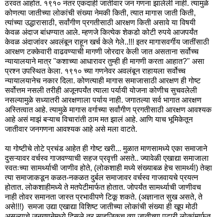
ठरवत आहोत. १९१० नंतर एकदाही जातीवार जन गणना झालेली नाही. त्यामुळे
कोणत्या जातीच्या लोकांची संख्या नेमकी किती, त्यात मागास जाती किती,
त्यांच्या उद्धारासाठी, सर्वांगीण प्रगतीसाठी आरक्षण किती असावे या विषयी
केवळ अंदाज बांधण्यात आले. म्हणजे कित्येक शेकडो कोटी रुपये आजपर्यंत
केवळ अंदाजांवर अवलंबून राहून खर्च केले गेले..!!! इतर मागासवर्गीय जातींसाठी
आरक्षण टक्केवारी वाढवण्याची मागणी जोरदार केली जात असताना सर्वोच्च
न्यायालयाने मात्र "कशाच्या आधारावर तुम्ही ही मागणी करता आहात?" असा
प्रश्न उपस्थित केला. १९१० च्या गणनेवर अवलंबून राहायला सर्वोच्च
न्यायालयानेच नकार दिला. कोणत्याही मागास समाजासाठी आरक्षण ही गोष्ट
सर्वोत्तम नसली तरीही अजूनपर्यंत त्याला पर्यायी योजना कोणीच सुचवलेली
नसल्यामुळे सध्यातरी आरक्षणाला पर्याय नाही. जगातल्या सर्व भागात आरक्षण
अस्तित्वात आहे. त्यामुळे मागास वर्गाच्या सर्वांगीण प्रगतीसाठी आरक्षण आवश्यक
आहे असं माझं बऱ्याच विचारांती ठाम मत झालं आहे. आणि याच भूमिकेतून
जातीवार जनगणना आवश्यक आहे असे मला वाटते.
या गोष्टीचे तोटे प्रचंड आहेत ही गोष्ट खरी... मुळात माणसामध्ये एका समाजाने
दुसऱ्यावर वर्चस्व गाजवण्याची सहज प्रवृत्ती असते.. ज्यावेळी एखाद्या समाजाला
स्वतःच्या सामर्थ्याची जाणीव होते, (लोकशाही मध्ये संख्याबळ हेच सामर्थ्य!) तेव्हा
त्या समाजाकडून कळत-नकळत दुर्बल समाजावर वर्चस्व गाजवायचे प्रयत्न
होतात. लोकशाहीमध्ये ते मतपेटीमार्फत होतात. जोपर्यंत सामर्थ्याची जाणीवच
नाही तोवर समानता जास्त प्रभावीपणे टिकू शकते. (अज्ञानात सुख असते, ते
असे!!!) समजा उद्या एखाद्या विशिष्ट जातीच्या लोकांची संख्या ही खूप मोठी
असल्याचे जनगणनेमध्ये दिसले तर साहजिकच त्या जातीच्या पुढारी लोकांमार्फत