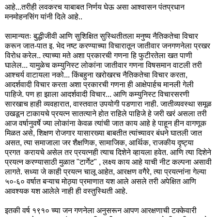
आहे...तरीही लवकरच याबाबत निर्णय घेऊ असा आश्वासन पंतप्रधान
मनमोहनसिंग यांनी दिले आहे..
सामान्यतः बुद्धीजीवी आणि सुशिक्षित सुस्थितीतला मनुष्य नैतिकतेचा विचार
करून जात-पात इ. भेद नष्ट करण्याच्या विचारातून जातीवार जनगणनेला प्रखर
विरोध करेल.. त्याच्या मते अशा प्रकारची गणना हि फुटीरतेला खत पाणी
घालेल... यामुळेच कम्युनिस्ट लोकांना जातीवार गणना विषसमान वाटली तरी
आश्चर्य वाटायला नको... किंबहुना खरोखरच नैतिकतेचा विचार करता,
आदर्शवादी विचार करता अशा प्रकारची गणना ही आक्षेपार्हच मानली गेली
पाहिजे. पण हा झाला आदर्शवादी विचार... आणि कम्युनिस्ट विचारसरणी
सारखाच हाही व्यवहारात, वास्तवात उपयोगी पडणारा नाही. जातीव्यवस्था समूळ
उखडून टाकायचे प्रयत्न सातत्याने होत राहिले पाहिजे हे जरी खरं असला तरी
आज वर्षानुवर्षे ज्या लोकांना केवळ त्यांची जात काय आहे हे पाहून हीन वागणूक
मिळत असे, शिक्षण रोजगार यासारख्या बाबतीत त्यांच्यावर बंधने घातली जात
असत, त्या समाजाला जर शैक्षणिक, सामाजिक, आर्थिक, राजकीय दृष्ट्या
प्रगत करायचे असेल तर प्रयत्नही त्याच दिशेने व्हायला हवेत. आणि त्या दिशेने
प्रयत्न करण्यासाठी मुळात "टार्गेट" , लक्ष्य काय आहे याची नीट कल्पना असावी
लागते. सध्या जे काही प्रयत्न चालू आहेत, आरक्षण वगैरे, त्या प्रयत्नांना गेल्या
५०-६० वर्षात बऱ्याच मोठ्या प्रमाणात यश आले असले तरी अपेक्षित आणि
आवश्यक यश आलेले नाही ही वस्तुस्थिती आहे.
इतकी वर्ष १९१० च्या जन गणनेला अनुसरून आपण आरक्षणाची टक्केवारी