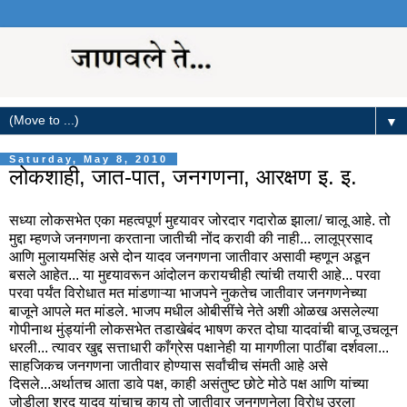
▼
Saturday, May 8, 2010
लोकशाही, जात-पात, जनगणना, आरक्षण इ. इ.
सध्या लोकसभेत एका महत्वपूर्ण मुद्द्यावर जोरदार गदारोळ झाला/ चालू आहे. तो
मुद्दा म्हणजे जनगणना करताना जातीची नोंद करावी की नाही... लालूप्रसाद
आणि मुलायमसिंह असे दोन यादव जनगणना जातीवार असावी म्हणून अडून
बसले आहेत... या मुद्द्यावरून आंदोलन करायचीही त्यांची तयारी आहे... परवा
परवा पर्यंत विरोधात मत मांडणाऱ्या भाजपने नुकतेच जातीवार जनगणनेच्या
बाजूने आपले मत मांडले. भाजप मधील ओबीसींचे नेते अशी ओळख असलेल्या
गोपीनाथ मुंड्यांनी लोकसभेत तडाखेबंद भाषण करत दोघा यादवांची बाजू उचलून
धरली... त्यावर खुद्द सत्ताधारी काँग्रेस पक्षानेही या मागणीला पाठींबा दर्शवला...
साहजिकच जनगणना जातीवार होण्यास सर्वांचीच संमती आहे असे
दिसले...अर्थातच आता डावे पक्ष, काही असंतुष्ट छोटे मोठे पक्ष आणि यांच्या
जोडीला शरद यादव यांचाच काय तो जातीवार जनगणनेला विरोध उरला